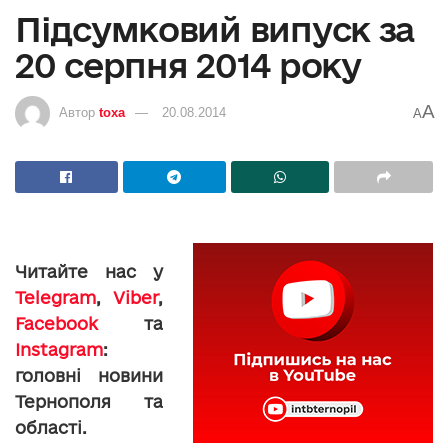
Підсумковий випуск за
20 серпня 2014 року
A
Автор
toxa
20.08.2014
A
Читайте нас у
Telegram
,
Viber
,
Facebook
та
Instagram
:
головні новини
Тернополя та
області.