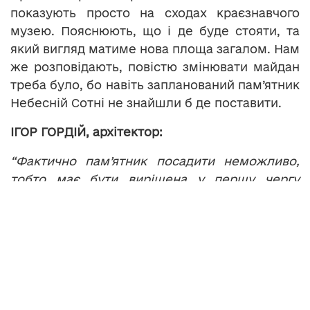
показують просто на сходах краєзнавчого
музею. Пояснюють, що і де буде стояти, та
який вигляд матиме нова площа загалом. Нам
же розповідають, повістю змінювати майдан
треба було, бо навіть запланований пам’ятник
Небесній Сотні не знайшли б де поставити.
ІГОР ГОРДІЙ, архітектор:
“
Фактично пам
’ятник посадити неможливо,
тобто має бути вирішена у першу чергу
ситуація містобудівна і оточення,
запропована концепція і функціонального
зонування самої площі “.
Функціональне зонування – це розширення
пішохідних зон, препланування доріг,
будівництво величезного офісного центру та