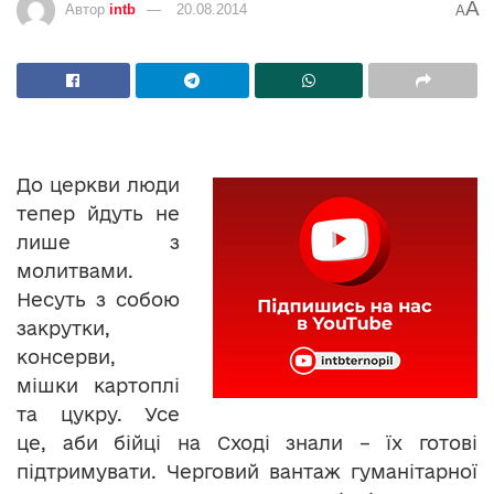
A
Автор
intb
20.08.2014
A
До церкви люди
тепер йдуть не
лише з
молитвами.
Несуть з собою
закрутки,
консерви,
мішки картоплі
та цукру. Усе
це, аби бійці на Сході знали – їх готові
підтримувати. Черговий вантаж гуманітарної