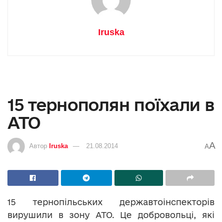
Iruska
15 тернополян поїхали в
АТО
A
Автор
Iruska
21.08.2014
A
15 тернопільських державтоінспекторів
вирушили в зону АТО. Це добровольці, які