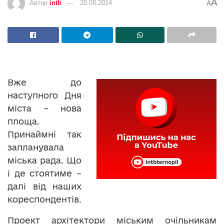
A
Автор
intb
20.08.2014
A
Вже до
наступного Дня
міста – нова
площа.
Принаймні так
запланувала
міська рада. Що
і де стоятиме –
далі від наших
кореспондентів.
Проект архітектори міським очільникам