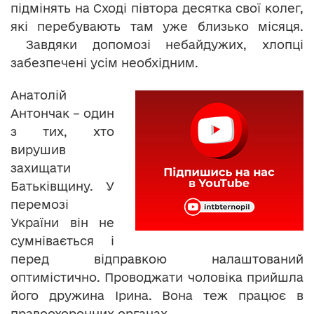
підмінять на Сході півтора десятка свої колег,
які перебувають там уже близько місяця.
Завдяки допомозі небайдужих, хлопці
забезпечені усім необхідним.
Анатолій
Антончак – один
з тих, хто
вирушив
захищати
Батьківщину. У
перемозі
України він не
сумнівається і
перед відправкою налаштований
оптимістично. Проводжати чоловіка прийшла
його дружина Ірина. Вона теж працює в
правоохоронних органах.