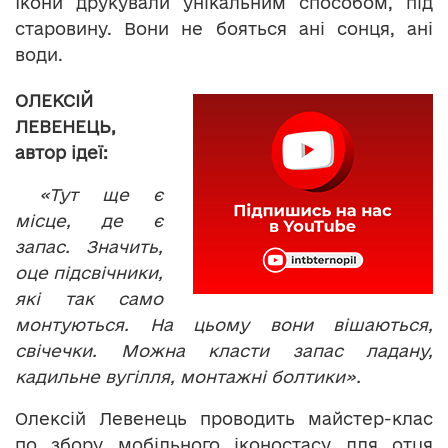
Ікони друкували унікальним способом, під
старовину. Вони не бояться ані сонця, ані
води.
ОЛЕКСІЙ
ЛЕВЕНЕЦЬ,
автор ідеї:
«Тут ще є
місце, де є
запас. Значить,
оце підсвічники,
які так само
монтуються. На цьому вони вішаються,
свічечки. Можна класти запас ладану,
кадильне вугілля, монтажні болтики».
Олексій Левенець проводить майстер-клас
по збору мобільного іконостасу для отця