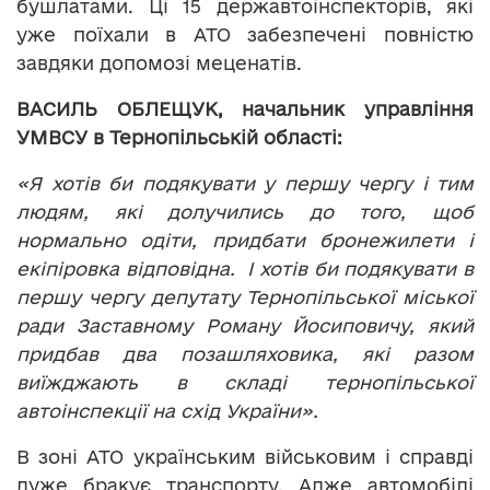
бушлатами. Ці 15 державтоінспекторів, які
уже поїхали в АТО забезпечені повністю
завдяки допомозі меценатів.
ВАСИЛЬ ОБЛЕЩУК, начальник управління
УМВСУ в Тернопільській області:
«Я хотів би подякувати у першу чергу і тим
людям, які долучились до того, щоб
нормально одіти, придбати бронежилети і
екіпіровка відповідна. І хотів би подякувати в
першу чергу депутату Тернопільської міської
ради Заставному Роману Йосиповичу, який
придбав два позашляховика, які разом
виїжджають в складі тернопільської
автоінспекції на схід України».
В зоні АТО українським військовим і справді
дуже бракує транспорту. Адже автомобілі