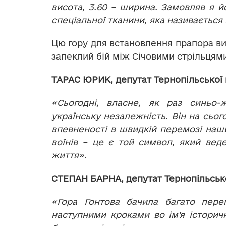
висота, 3.60 – ширина. Замовляв я й
спеціальної тканини, яка називається
Цю гору для встановлення прапора виб
запеклий бій між Січовими стрільцям
ТАРАС ЮРИК, депутат Тернопільської 
«Сьогодні, власне, як раз синьо
українську незалежність. Він на сьог
впевненості в швидкій перемозі наших
воїнів – це є той символ, який веде
життя».
СТЕПАН БАРНА, депутат Тернопільсько
«Гора Гонтова бачила багато пере
наступними кроками во ім’я історично