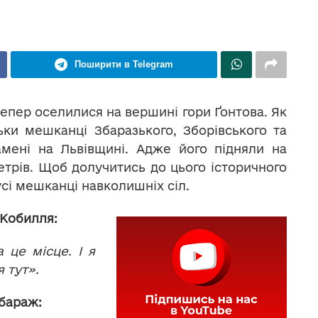
Поширити в Telegram
тепер оселилися на вершині гори Ґонтова. Як
ьки мешканці Збаразького, Зборівського та
амені на Львівщині. Адже його підняли на
етрів. Щоб долучитись до цього історичного
усі мешканці навколишніх сіл.
 Кобилля:
це місце. І я
 тут».
бараж: