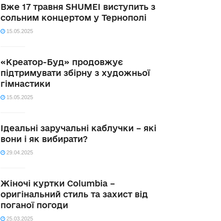
Вже 17 травня SHUMEI виступить з
сольним концертом у Тернополі
15.05.2025
«Креатор-Буд» продовжує
підтримувати збірну з художньої
гімнастики
15.05.2025
Ідеальні заручальні каблучки – які
вони і як вибирати?
29.04.2025
Жіночі куртки Columbia –
оригінальний стиль та захист від
поганої погоди
25.03.2025