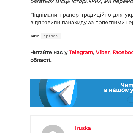
багатьох місць історичних, ми перем
Піднімали прапор традиційно для укр
відправили панахиду за полеглими Ге
Теги:
прапор
Читайте нас у
Telegram
,
Viber
,
Facebo
області.
Iruska