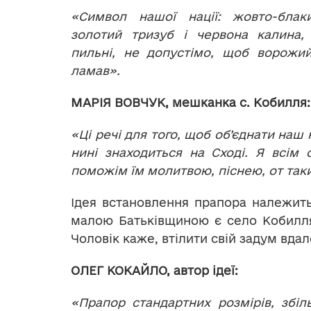
«Символ нашої нації: жовто-блак
золотий тризуб і червона калина
пильні, не допустімо, щоб ворожий
ламав».
МАРІЯ ВОВЧУК, мешканка с. Кобилля:
«Ці речі для того, щоб об’єднати на
нині знаходиться на Сході. Я всім
поможім їм молитвою, піснею, от таки
Ідея встановлення прапора належит
малою Батьківщиною є село Кобилля
Чоловік каже, втілити свій задум вда
ОЛЕГ КОКАЙЛО, автор ідеї:
«Прапор стандартних розмірів, збіл