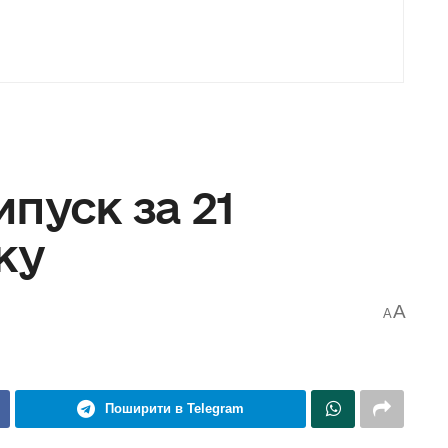
пуск за 21
ку
A
A
Поширити в Telegram