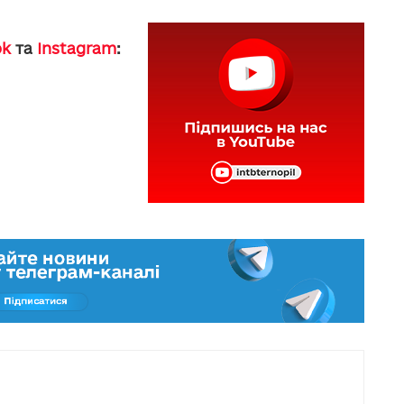
ok
та
Instagram
: