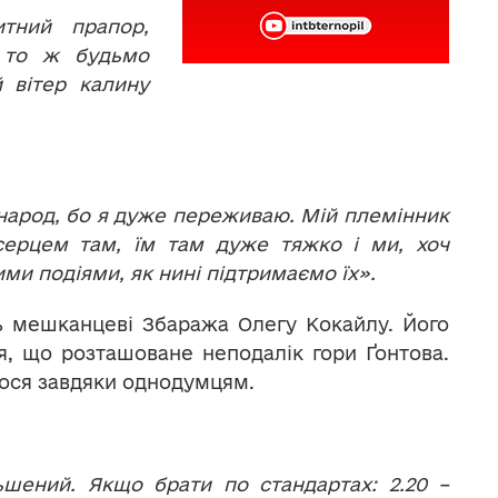
итний прапор,
, то ж будьмо
 вітер калину
ш народ, бо я дуже переживаю. Мій племінник
 серцем там, їм там дуже тяжко і ми, хоч
ми подіями, як нині підтримаємо їх».
ь мешканцеві Збаража Олегу Кокайлу. Його
, що розташоване неподалік гори Ґонтова.
лося завдяки однодумцям.
ьшений. Якщо брати по стандартах: 2.20 –