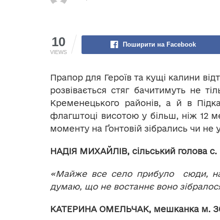
10
Поширити на Facebook
VIEWS
Прапор для Героїв та кущі калини від
розвівається стяг бачитимуть не тіл
Кременецького районів, а й в Підк
флагштоці висотою у більш, ніж 12 м
моменту на Ґонтовій зібрались чи не 
НАДІЯ МИХАЙЛІВ, сільський голова с.
«Майже все село прибуло сюди, на 
думаю, що не востаннє воно зібралося
КАТЕРИНА ОМЕЛЬЧАК, мешканка м. З