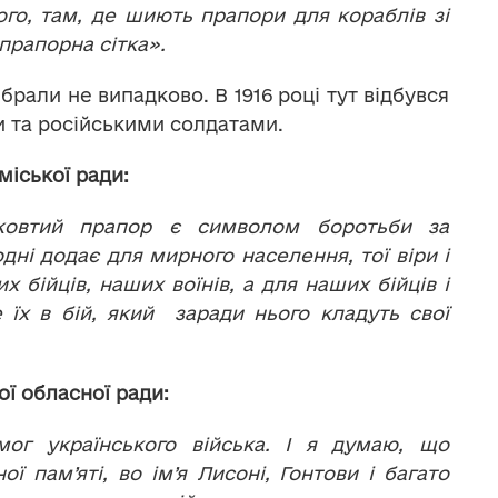
ого, там, де шиють прапори для кораблів зі
 прапорна сітка».
рали не випадково. В 1916 році тут відбувся
и та російськими солдатами.
міської ради:
-жовтий прапор є символом боротьби за
одні додає для мирного населення, тої віри і
 бійців, наших воїнів, а для наших бійців і
 їх в бій, який заради нього кладуть свої
ї обласної ради:
мог українського війська. І я думаю, що
ї пам’яті, во ім’я Лисоні, Гонтови і багато