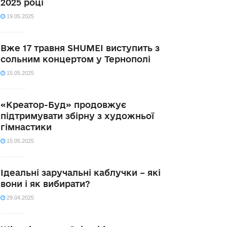
2025 році
19.05.2025
Вже 17 травня SHUMEI виступить з
сольним концертом у Тернополі
15.05.2025
«Креатор-Буд» продовжує
підтримувати збірну з художньої
гімнастики
15.05.2025
Ідеальні заручальні каблучки – які
вони і як вибирати?
29.04.2025