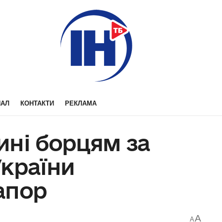
НАЛ
КОНТАКТИ
РЕКЛАМА
ині борцям за
України
апор
A
A