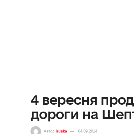
4 вересня про
дороги на Шеп
Автор
Iruska
04.09.2014