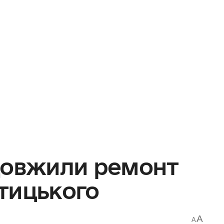
довжили ремонт
тицького
A
A