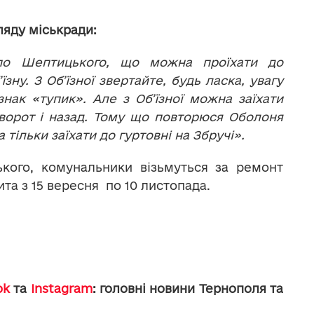
ляду міськради:
по Шептицького, що можна проїхати до
зну. З Об’їзної звертайте, будь ласка, увагу
 знак «тупик». Але з Об’їзної можна заїхати
озворот і назад. Тому що повторюся Оболоня
тільки заїхати до гуртовні на Збручі».
ького, комунальники візьмуться за ремонт
та з 15 вересня по 10 листопада.
ok
та
Instagram
: головні новини Тернополя та