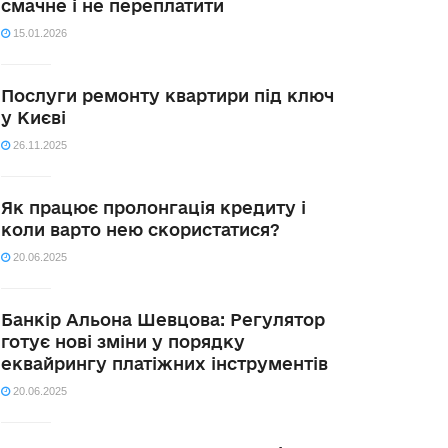
смачне і не переплатити
15.01.2026
Послуги ремонту квартири під ключ
у Києві
26.11.2025
Як працює пролонгація кредиту і
коли варто нею скористатися?
20.06.2025
Банкір Альона Шевцова: Регулятор
готує нові зміни у порядку
еквайрингу платіжних інструментів
20.06.2025