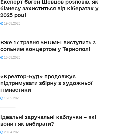
Експерт Євген Шевцов розповів, як
бізнесу захиститься від кібератак у
2025 році
19.05.2025
Вже 17 травня SHUMEI виступить з
сольним концертом у Тернополі
15.05.2025
«Креатор-Буд» продовжує
підтримувати збірну з художньої
гімнастики
15.05.2025
Ідеальні заручальні каблучки – які
вони і як вибирати?
29.04.2025