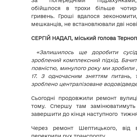
За попередніми підрахунками
обійшлося в трохи більше чотир
гривень. Гроші вдалося зекономити
мешканців, не встановлювали дві нов
СЕРГІЙ НАДАЛ, міський голова Терноп
«Залишилось ще доробити сусідн
зроблений комплексний підхід. Бачит
повністю, минулого року ми зробили д
17. З одночасним зняттям питань, 
зроблено централізоване водовідведе
Сьогодні продовжили ремонт вулиці
тому. Спершу там замінюватимуть
завершити до кінця наступного тижня
Через ремонт Шептицького, від в
перекрили рух транспорту.