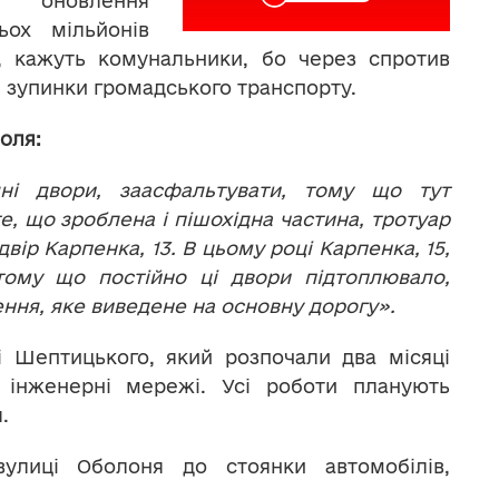
, оновлення
ьох мільйонів
, кажуть комунальники, бо через спротив
і зупинки громадського транспорту.
оля:
і двори, заасфальтувати, тому що тут
е, що зроблена і пішохідна частина, тротуар
вір Карпенка, 13. В цьому році Карпенка, 15,
тому що постійно ці двори підтоплювало,
ння, яке виведене на основну дорогу».
 Шептицького, який розпочали два місяці
 інженерні мережі. Усі роботи планують
.
улиці Оболоня до стоянки автомобілів,