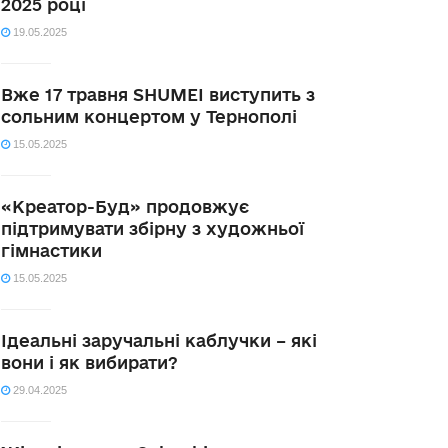
2025 році
19.05.2025
Вже 17 травня SHUMEI виступить з
сольним концертом у Тернополі
15.05.2025
«Креатор-Буд» продовжує
підтримувати збірну з художньої
гімнастики
15.05.2025
Ідеальні заручальні каблучки – які
вони і як вибирати?
29.04.2025