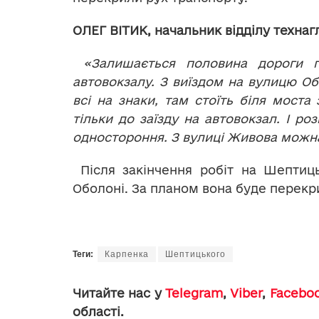
ОЛЕГ ВІТИК, начальник відділу технаг
«Залишається половина дороги 
автовокзалу. З виїздом на вулицю Об’ї
всі на знаки, там стоїть біля моста
тільки до заїзду на автовокзал. І р
одностороння. З вулиці Живова можна 
Після закінчення робіт на Шептиц
Оболоні. За планом вона буде перекри
Теги:
Карпенка
Шептицького
Читайте нас у
Telegram
,
Viber
,
Facebo
області.