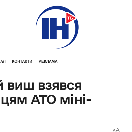
НАЛ
КОНТАКТИ
РЕКЛАМА
й виш взявся
цям АТО міні-
A
A