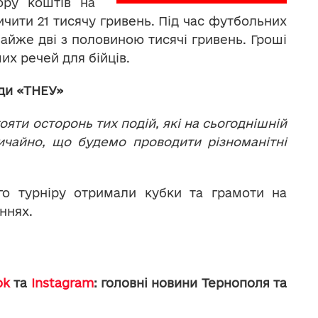
бору коштів на
ичити 21 тисячу гривень. Під час футбольних
йже дві з половиною тисячі гривень. Гроші
их речей для бійців.
ди «ТНЕУ»
ояти осторонь тих подій, які на сьогоднішній
ичайно, що будемо проводити різноманітні
го турніру отримали кубки та грамоти на
ннях.
ok
та
Instagram
: головні новини Тернополя та