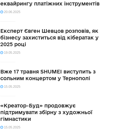
еквайрингу платіжних інструментів
20.06.2025
Експерт Євген Шевцов розповів, як
бізнесу захиститься від кібератак у
2025 році
19.05.2025
Вже 17 травня SHUMEI виступить з
сольним концертом у Тернополі
15.05.2025
«Креатор-Буд» продовжує
підтримувати збірну з художньої
гімнастики
15.05.2025