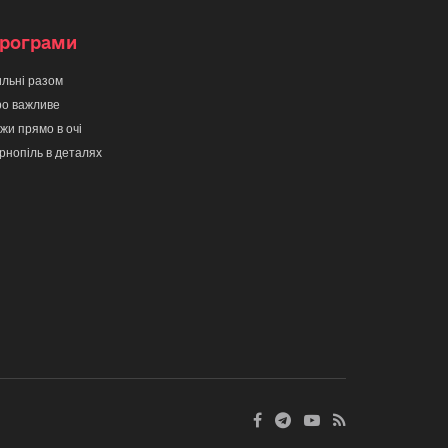
рограми
льні разом
о важливе
жи прямо в очі
рнопіль в деталях