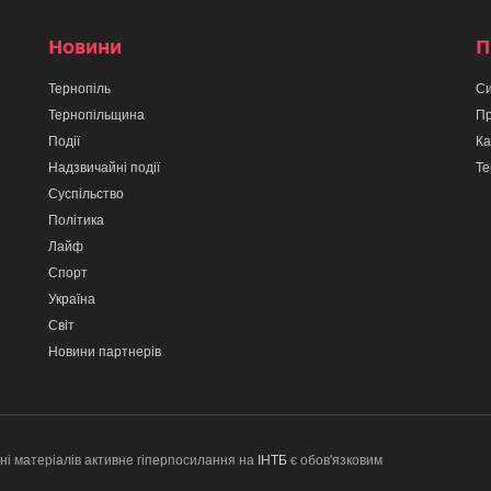
Новини
П
Тернопіль
Си
Тернопільщина
Пр
Події
Ка
Надзвичайні події
Те
Суспільство
Політика
Лайф
Спорт
Україна
Світ
Новини партнерів
ні матеріалів активне гіперпосилання на
ІНТБ
є обов'язковим