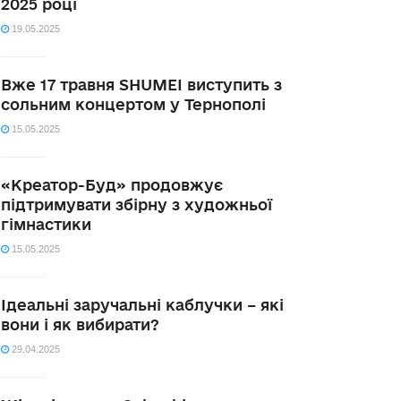
2025 році
19.05.2025
Вже 17 травня SHUMEI виступить з
сольним концертом у Тернополі
15.05.2025
«Креатор-Буд» продовжує
підтримувати збірну з художньої
гімнастики
15.05.2025
Ідеальні заручальні каблучки – які
вони і як вибирати?
29.04.2025