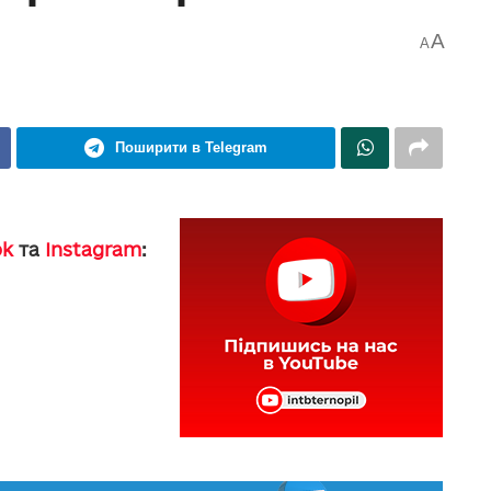
A
A
Поширити в Telegram
ok
та
Instagram
: