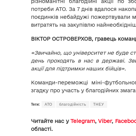
різноманітні благодійні акції по з
потреби АТО. За 7 днів вдалося накоп
поєдинків небайдужі пожертвували ма
витратять на закупівлю найнеобхідніш
ВІКТОР ОСТРОВЕРХОВ, гравець коман
«Звичайно, що університет не буде ст
день проходять в нас в державі. Зв
акції для підтримки наших бійців».
Команди-переможці міні-футбольно
згадку про участь у благодійних змага
Теги:
АТО
благодійність
ТНЕУ
Читайте нас у
Telegram
,
Viber
,
Facebo
області.