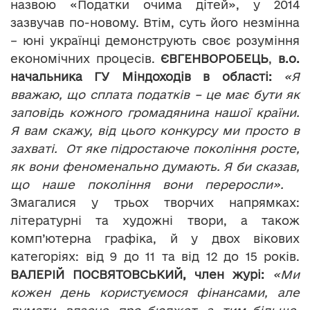
назвою «Податки очима дітей», у 2014
зазвучав по-новому. Втім, суть його незмінна
– юні українці демонструють своє розуміння
економічних процесів.
ЄВГЕН
ВОРОБЕЦЬ
,
в.о.
начальника Г
У
Міндоходів
в
області:
«Я
вважаю, що сплата податків – це має бути як
заповідь кожного громадянина нашої країни.
Я вам скажу, від цього конкурсу ми просто в
захваті. От яке підростаюче покоління росте,
як вони феноменально думають. Я би сказав,
що наше покоління вони переросли».
Змагалися у трьох творчих напрямках:
літературні та художні твори, а також
комп’ютерна графіка, й у двох вікових
категоріях: від 9 до 11 та від 12 до 15 років.
ВАЛЕРІЙ ПОСВЯТОВСЬКИЙ, член журі:
«Ми
кожен день користуємося фінансами, але