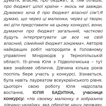
думати, власне, про бюджет, а, тим більше,
про бюджет цілої країни – якось не завжди.
Думаємо хоча б про бюджет власної сім
’
ї.
Я
думаю, що через ці малюнки, через ці твори,
які діти представили на цьому конкурсі, вони,
думаючи про бюджет загальний, частково
будуть інтерпретувати це все на свій
власний, сімейний бюджет зокрема».
Авторів
найкращих робіт нагородили в Головному
управлінні Міндоходів у Тернопільській
області. 15-річна Юля з Підволочиська – тут
вже знайоме обличчя. Дівчина кілька років
поспіль бере участь у конкурсі. Зізнається,
була навіть лауреатом всеукраїнського рівня.
Цьогоріч свою роботу Юля надіслала
востаннє.
ЮЛІЯ БАДУЛІНА, учасниця
конкурсу:
«На своєму малюнку я зобразила
дівчину-українку, яка оберігає нашу державу.