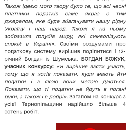
Також ідеєю мого твору було те, що всі чесні
платники податків саме якраз є тим
джерелом, яке буде збагачувати нашу рідну
Україну і наш народ. Також я на ньому
зобразила голубів миру, які символізують
спокій в Україні».
Своїми роздумами про
податкову систему вирішив поділитися і 12-
річний Богдан із Шумська.
БОГДАН БОЖУК,
учасник конкурсу:
«Я вирішив взяти участь,
тому що я хотів показати, куди мають йти
податки і з якою вони метою даються.
Показати, що ті податки не йдуть в погані
руки, а також і в добрі».
Загалом на конкурс з
усієї Тернопільщини надійшло більше 4
сотень робіт.