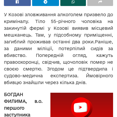
У Козові зловживання алкоголем призвело до
криміналу. Тіло 55-річного чоловіка на
закинутій фермі у Козові виявив місцевий
мешканець. Там, у підсобному приміщенні,
загиблий проживав останні два роки.Раніше,
за даними міліції, потерпілий сидів за
вбивство. Попередній огляд, кажуть
правоохоронці, свідчив, щочоловік помер не
своєю смертю. Згодом це підтвердила і
судово-медична експертиза. Ймовірного
вбивцю знайшли через кілька днів.
БОГДАН
ФИЛИМА, в.о.
першого
заступника