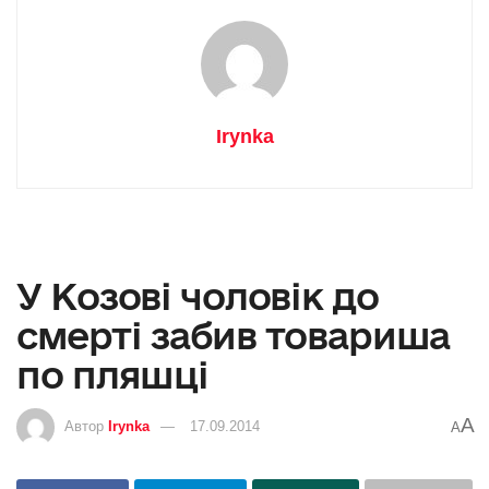
Irynka
У Козові чоловік до
смерті забив товариша
по пляшці
A
Автор
Irynka
17.09.2014
A