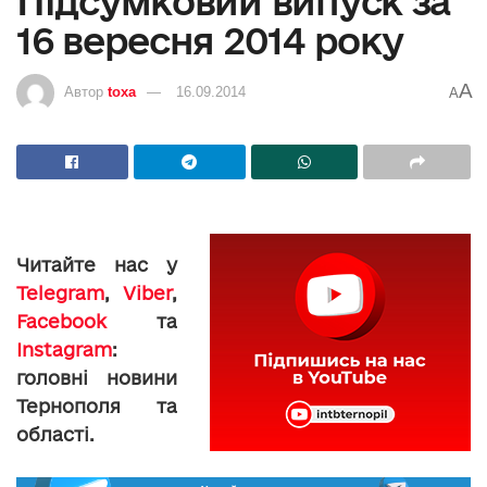
Підсумковий випуск за
16 вересня 2014 року
A
Автор
toxa
16.09.2014
A
Читайте нас у
Telegram
,
Viber
,
Facebook
та
Instagram
:
головні новини
Тернополя та
області.