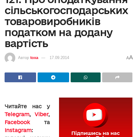
сільськогосподарських
товаровиробників
податком на додану
вартість
A
Автор
toxa
17.09.2014
A
Читайте нас у
Telegram
,
Viber
,
Facebook
та
Instagram
: