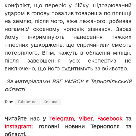
конфлікт, що переріс у бійку. Підозрюваний
ударом в голову повалив товариша по пляшці
на землю, після чого, вже лежачого, добивав
ногами.У скоєному чоловік зізнався. Зараз
йому інкримінують нанесення тяжких
тілесних ушкоджень, що спричинили смерть
потерпілого. Втім, кажуть в обласній міліції,
після завершення усіх експертиз не
виключено, що його судитимуть за вбивство.
За матеріалами ВЗГ УМВСУ в Тернопільській
області
Теги:
Вбивство
Козова
Читайте нас у
Telegram
,
Viber
,
Facebook
та
Instagram
: головні новини Тернополя та
області.