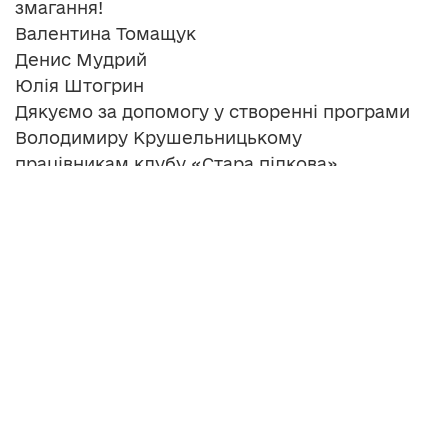
змагання!
Валентина Томащук
Денис Мудрий
Юлія Штогрин
Дякуємо за допомогу у створенні програми
Володимиру Крушельницькому
працівникам клубу «Стара підкова»
тренеру команди «Мустанг і К»
Яні Дзявульський
У програмі прозвучали вірші
Олени Мудрої
Інформацію та відео для дітей готували
Олена Мудра, Надія Калинчук
Автор сценарію програми Олена Мудра
Монтаж Надія Калінчук
Камера Василь Псуй
Звук Юрій Медяний, Надія Калінчук