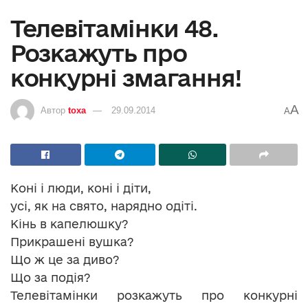
Телевітамінки 48.
Розкажуть про
конкурні змагання!
A
Автор
toxa
29.09.2014
A
Коні і люди, коні і діти,
усі, як на свято, нарядно одіті.
Кінь в капелюшку?
Прикрашені вушка?
Що ж це за диво?
Що за подія?
Телевітамінки розкажуть про конкурні