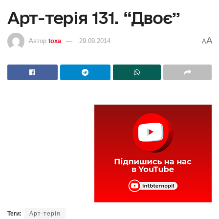
Aрт-терія 131. “Двоє”
A
Автор
toxa
29.09.2014
A
Теги:
Aрт-терія