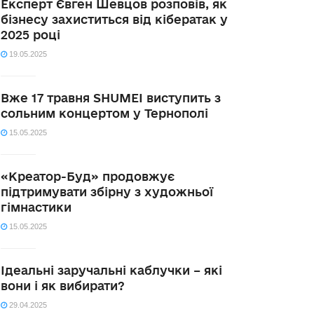
Експерт Євген Шевцов розповів, як
бізнесу захиститься від кібератак у
2025 році
19.05.2025
Вже 17 травня SHUMEI виступить з
сольним концертом у Тернополі
15.05.2025
«Креатор-Буд» продовжує
підтримувати збірну з художньої
гімнастики
15.05.2025
Ідеальні заручальні каблучки – які
вони і як вибирати?
29.04.2025