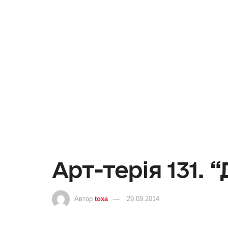
Aрт-терія 131. 
Автор
toxa
29.09.2014