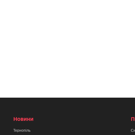
Новини
П
Тернопіль
Си