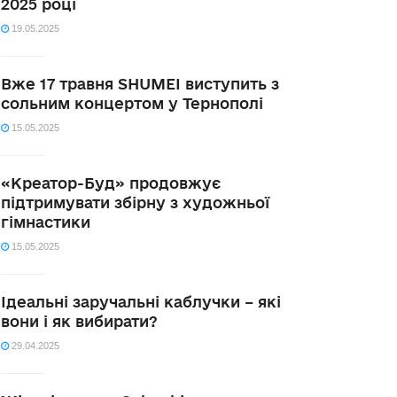
2025 році
19.05.2025
Вже 17 травня SHUMEI виступить з
сольним концертом у Тернополі
15.05.2025
«Креатор-Буд» продовжує
підтримувати збірну з художньої
гімнастики
15.05.2025
Ідеальні заручальні каблучки – які
вони і як вибирати?
29.04.2025