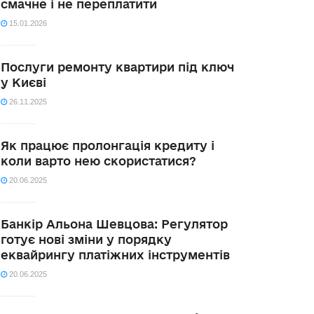
смачне і не переплатити
15.01.2026
Послуги ремонту квартири під ключ
у Києві
26.11.2025
Як працює пролонгація кредиту і
коли варто нею скористатися?
20.06.2025
Банкір Альона Шевцова: Регулятор
готує нові зміни у порядку
еквайрингу платіжних інструментів
20.06.2025