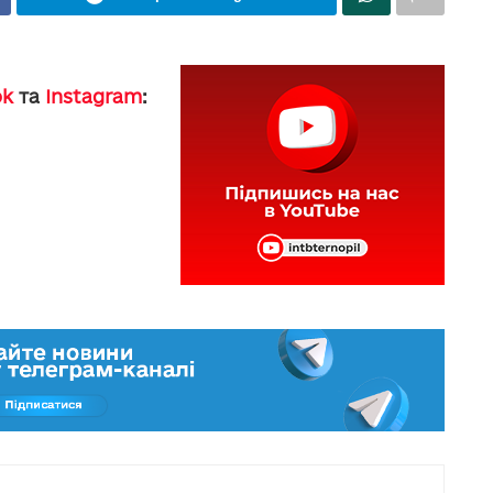
ok
та
Instagram
: