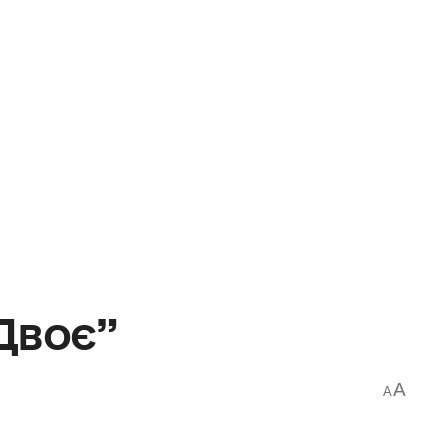
“Двоє”
A
A