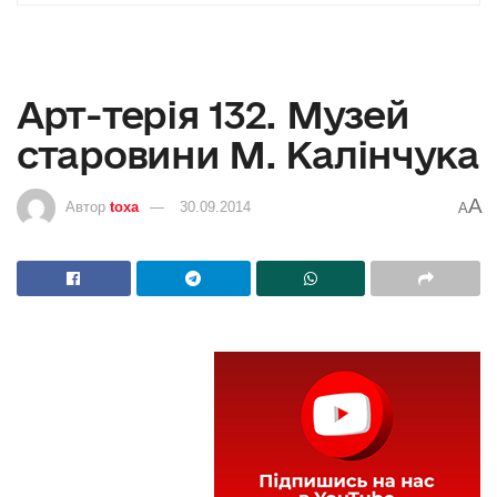
Aрт-терія 132. Музей
старовини М. Калінчука
A
Автор
toxa
30.09.2014
A