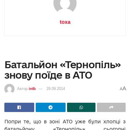
toxa
Батальйон «Тернопіль»
знову поїде в АТО
A
Автор
intb
29.09.2014
A
Попри те, що в зоні АТО уже були хлопці з
батальйону «Тернопіль» сьогодні