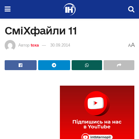
СміХфайли 11
A
Автор
toxa
30.09.2014
A