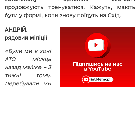
продовжують тренуватися. Кажуть, мають
бути у формі, коли знову поїдуть на Схід.
АНДРІЙ,
рядовий міліції
«Були ми в зоні
АТО місяць
назад майже – 3
тижні тому.
Перебували ми
в постійному
місці дислокації в Луганській області в місті
Лисичанськ. Там проводилася нами зачистка
міста, охорона громадського порядку після
того. Прийоми рукопашного бою досить часто
стикуються там ».