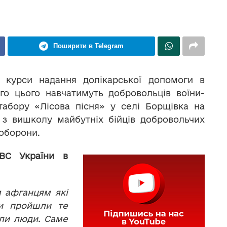
Поширити в Telegram
, курси надання долікарської допомоги в
го цього навчатимуть добровольців воїни-
 табору «Лісова пісня» у селі Борщівка на
 з вишколу майбутніх бійців добровольчих
ооборони.
ВС України в
м афганцям які
ви пройшли те
ули люди. Саме