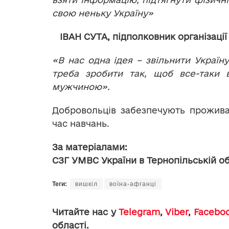
свою неньку Україну»
ІВАН СУТА, підполковник організації 
«В нас одна ідея – звільнити Україн
треба зробити так, щоб все-таки 
мужчиною».
Добровольців забезпечують прожива
час навчань.
За матеріалами:
СЗГ УМВС України
в Тернопільській о
Теги:
вишкіл
воїна-афганці
Читайте нас у
Telegram
,
Viber
,
Facebo
області.