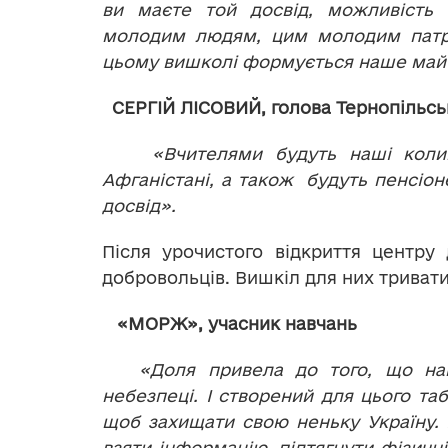
ви маєте той досвід, можливість
молодим людям, цим молодим патр
цьому вишколі формується наше май
СЕРГІЙ ЛІСОВИЙ, голова Тернопільськ
«Вчителями будуть наші колишні
Афганістані, а також будуть пенсіон
досвід».
Після урочистого відкриття центру
добровольців. Вишкіл для них тривати
«МОРЖ», учасник навчань
«Доля привела до того, що наша
небезпеці. І створений для цього таб
щоб захищати свою неньку Україну.
взяти інформацію, підтягнути фізичні