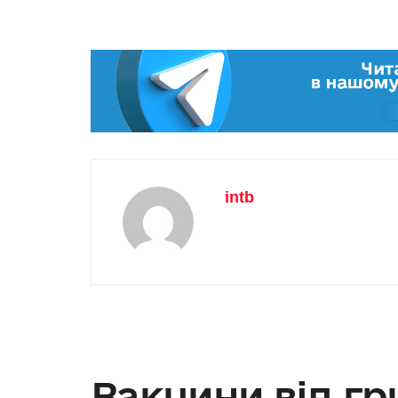
intb
Вакцини від гр