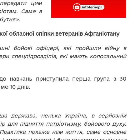
 передати цим
іотам. Саме в
бутнє
».
ої обласної спілки ветеранів Афганістану
 бойові офіцері, які пройшли війну в
ери спецпідрозділів, які мають колосальний
 до навчань приступила перша група з 30
ме 10 днів.
 держава, ненька Україна, в серйозній
ір для підняття патріотизму, бойового духу,
 Практика покаже нам життя, саме основне
 і моральні якості і бути готовому захищати