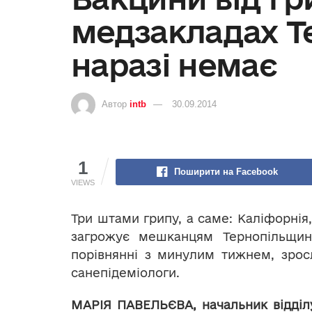
медзакладах Т
наразі немає
Автор
intb
30.09.2014
1
Поширити на Facebook
VIEWS
Три штами грипу, а саме: Каліфорнія,
загрожує мешканцям Тернопільщини
порівнянні з минулим тижнем, зрос
санепідеміологи.
МАРІЯ ПАВЕЛЬЄВА,
начальник відділ