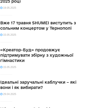
2025 році
19.05.2025
Вже 17 травня SHUMEI виступить з
сольним концертом у Тернополі
15.05.2025
«Креатор-Буд» продовжує
підтримувати збірну з художньої
гімнастики
15.05.2025
Ідеальні заручальні каблучки – які
вони і як вибирати?
29.04.2025