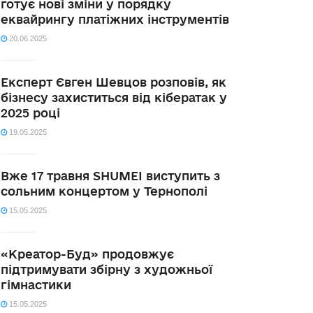
готує нові зміни у порядку
еквайрингу платіжних інструментів
20.06.2025
Експерт Євген Шевцов розповів, як
бізнесу захиститься від кібератак у
2025 році
19.05.2025
Вже 17 травня SHUMEI виступить з
сольним концертом у Тернополі
15.05.2025
«Креатор-Буд» продовжує
підтримувати збірну з художньої
гімнастики
15.05.2025