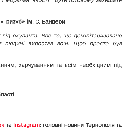
«Тризуб» ім. С. Бандери
у від окупанта. Все те, що демілітаризовано
в людині виростав воїн. Щоб просто був
нням, харчуванням та всім необхідним під
бласті
ok
та
Instagram
: головні новини Тернополя та