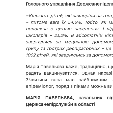
Головного управління Держсанепідсл
«Кількість дітей, які захворіли на гос
– питома вага їх 54,6%. Тобто, як 
половина є дитяче населення. І ві
школярів – 23,2%. В абсолютній кільк
звернулись за медичною допомог
грипу та гострих респіраторних – це є
1002 дітей, які звернулись за допомог
Марія Павельєва каже, традиційно, щ
радять вакцинуватися. Однак нараз
З’явитися вона має найближчим 
епідеміолог, поряд з ліками можна в
МАРІЯ ПАВЕЛЬЄВА,
начальник від
Держсанепідслужби в області