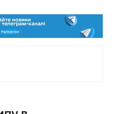
ипу в