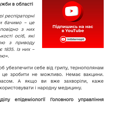
ужби в області
трі респіраторні
ми бачимо – це
дповідно з них
ості осіб, які
ою з приводу
 1835. Із них –
ою».
об убезпечити себе від грипу, тернополянам
і це зробити не можливо. Немає вакцини.
часом. А якщо ви вже захворіли, каже
икористовувати і народну медицину.
ділу епідеміології Головного управління