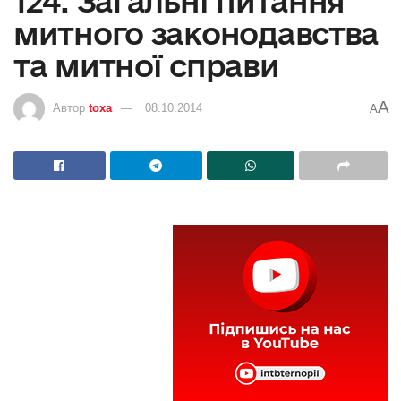
124. Загальні питання
митного законодавства
та митної справи
A
Автор
toxa
08.10.2014
A