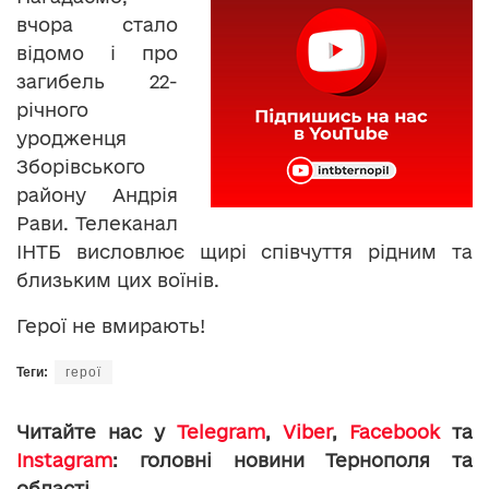
вчора стало
відомо і про
загибель 22-
річного
уродженця
Зборівського
району Андрія
Рави. Телеканал
ІНТБ висловлює щирі співчуття рідним та
близьким цих воїнів.
Герої не вмирають!
Теги:
герої
Читайте нас у
Telegram
,
Viber
,
Facebook
та
Instagram
: головні новини Тернополя та
області.