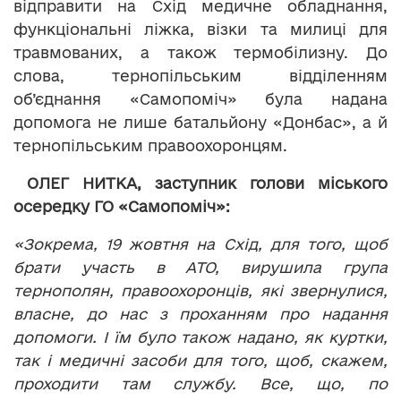
відправити на Схід медичне обладнання,
функціональні ліжка, візки та милиці для
травмованих, а також термобілизну. До
слова, тернопільським відділенням
об’єднання «Самопоміч» була надана
допомога не лише батальйону «Донбас», а й
тернопільським правоохоронцям.
ОЛЕГ НИТКА,
заступник голови міського
осередку ГО «Самопоміч»:
«Зокрема, 19 жовтня на Схід, для того, щоб
брати участь в АТО, вирушила група
тернополян, правоохоронців, які звернулися,
власне, до нас з проханням про надання
допомоги. І їм було також надано, як куртки,
так і медичні засоби для того, щоб, скажем,
проходити там службу. Все, що, по