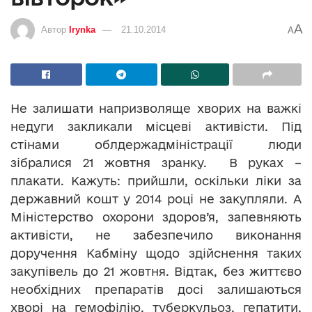
A
Автор
Irynka
21.10.2014
A
Не залишати напризволяще хворих на важкі
недуги закликали місцеві активісти. Під
стінами облдержадміністрації люди
зібралися 21 жовтня зранку. В руках –
плакати. Кажуть: прийшли, оскільки ліки за
державний кошт у 2014 році не закупляли. А
Міністерство охорони здоров’я, запевняють
активісти, не забезпечило виконання
доручення Кабміну щодо здійснення таких
закупівель до 21 жовтня. Відтак, без життєво
необхідних препаратів досі залишаються
хворі на гемофілію, туберкульоз, гепатити,