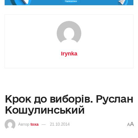
Irynka
Крок до виборів. Руслан
Кошулинський
A
Автор
toxa
21.10.2014
A