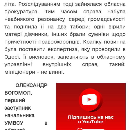
літа. Розслідуванням тоді зайнялася обласна
прокуратура. Тим часом справа набула
неабиякого резонансу серед громадськості
та поділила її на два табори: одні вірили
матері дівчинки, інших брали сумніви щодо
причетності правоохоронців. Крапку повинна
була поставити експертиза, яку проводили в
Одесі. Її висновок, запевняють в обласному
управлінні внутрішніх справ, такий:
міліціонери – не винні.
ОЛЕКСАНДР
БОГОМОЛ,
перший
заступник
начальника
УМВС
У
в