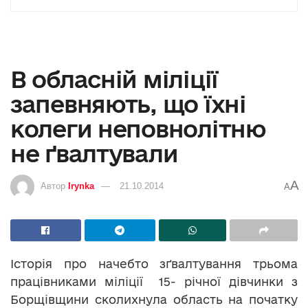
В обласній міліції
запевняють, що їхні
колеги неповнолітню
не ґвалтували
A
Автор
Irynka
21.10.2014
A
Історія про начебто зґвалтування трьома
працівниками міліції 15- річної дівчинки з
Борщівщини сколихнула область на початку