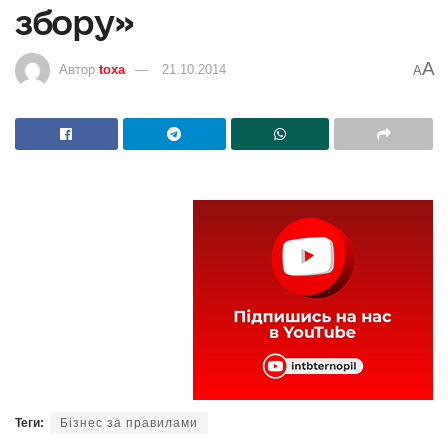
збору»
A
Автор
toxa
21.10.2014
A
Теги:
Бізнес за правилами