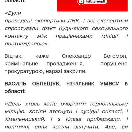
області:
«Були
проведені експертизи ДНК. І всі експертизи
спростували факт будь-якого сексуального
контакту між працівниками міліції і
постраждалою».
Відтак, каже Олександр Богомол,
кримінальне провадження, порушене
прокуратурою, наразі закрили.
ВАСИЛЬ ОБЛЕЩУК, начальник
УМВС
У
в
області:
«Десь хтось хотів очорнити тернопільську
міліцію. Хотіли втягнути і сусідні області, і
Хмельницький, і з Києва приїжджали. І
політичні сили хотіли залучити. Але, ви