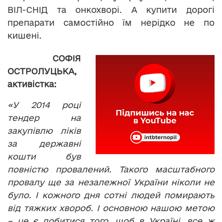
ВІЛ-СНІД та онкохворі. А купити дорогі
препарати самостійно їм нерідко не по
кишені.
СОФІЯ
ОСТРОЛУЦЬКА,
активістка:
«У 2014 році
тендер на
закупівлю ліків
за державні
кошти був
повністю провалений. Такого масштабного
провалу ще за незалежної України ніколи не
було. І кожного дня сотні людей помирають
від тяжких хвороб. І основною нашою метою
– це є добитися того, щоб в Україні, все ж