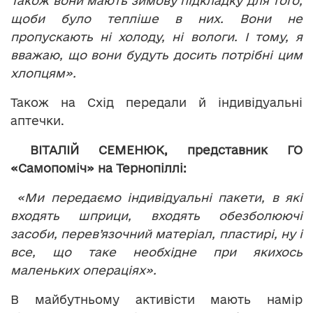
Також вони мають зимову підкладку для того,
щоби було тепліше в них. Вони не
пропускають ні холоду, ні вологи. І тому, я
вважаю, що вони будуть досить потрібні цим
хлопцям».
Також на Схід передали й індивідуальні
аптечки.
ВІТАЛІЙ СЕМЕНЮК, представник ГО
«Самопоміч» на Тернопіллі:
«Ми передаємо індивідуальні пакети, в які
входять шприци, входять обезболюючі
засоби, перев’язочний матеріал, пластирі, ну і
все, що таке необхідне при якихось
маленьких операціях».
В майбутньому активісти мають намір