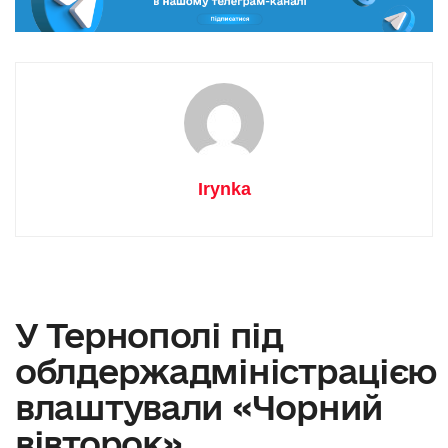
Irynka
У Тернополі під
облдержадміністрацією
влаштували «Чорний
вівторок»