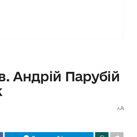
в. Андрій Парубій
к
A
A