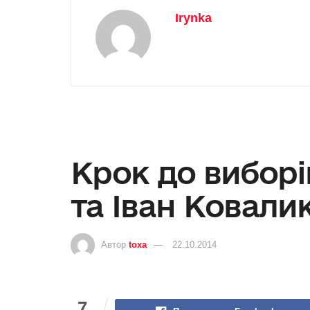
Irynka
Крок до виборі
та Іван Ковали
Автор
toxa
22.10.2014
7