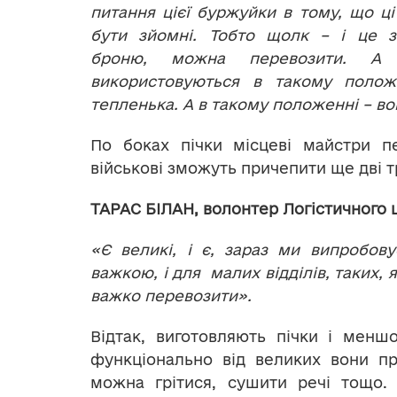
питання цієї буржуйки в тому, що ц
бути зйомні. Тобто щолк – і це з
броню, можна перевозити. А
використовуються в такому поло
тепленька. А в такому положенні – в
По боках пічки місцеві майстри п
військові зможуть причепити ще дві т
ТАРАС БІЛАН, волонтер Логістичного 
«Є великі, і є, зараз ми випробов
важкою, і для малих відділів, таких, 
важко перевозити».
Відтак, виготовляють пічки і меншо
функціонально від великих вони пр
можна грітися, сушити речі тощо. 