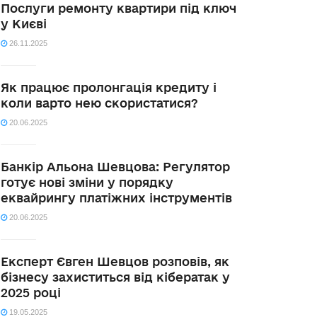
Послуги ремонту квартири під ключ
у Києві
26.11.2025
Як працює пролонгація кредиту і
коли варто нею скористатися?
20.06.2025
Банкір Альона Шевцова: Регулятор
готує нові зміни у порядку
еквайрингу платіжних інструментів
20.06.2025
Експерт Євген Шевцов розповів, як
бізнесу захиститься від кібератак у
2025 році
19.05.2025