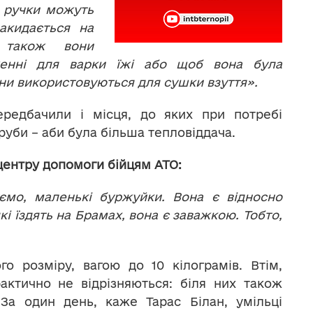
і ручки можуть
акидається на
 також вони
женні для варки їжі або щоб вона була
они використовуються для сушки взуття».
ередбачили і місця, до яких при потребі
руби – аби була більша тепловіддача.
центру допомоги бійцям АТО:
уємо, маленькі буржуйки. Вона є відносно
які їздять на Брамах, вона є заважкою. Тобто,
го розміру, вагою до 10 кілограмів. Втім,
актично не відрізняються: біля них також
За один день, каже Тарас Білан, умільці