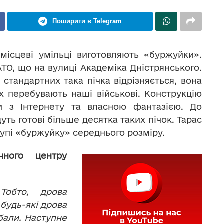
Поширити в Telegram
 місцеві умільці виготовляють «буржуйки».
АТО, що на вулиці Академіка Дністрянського.
 стандартних така пічка відрізняється, вона
х перебувають наші військові. Конструкцію
и з Інтернету та власною фантазією. До
ть готові більше десятка таких пічок. Тарас
рупі «буржуйку» середнього розміру.
чного центру
Тобто, дрова
будь-які дрова
бали. Наступне