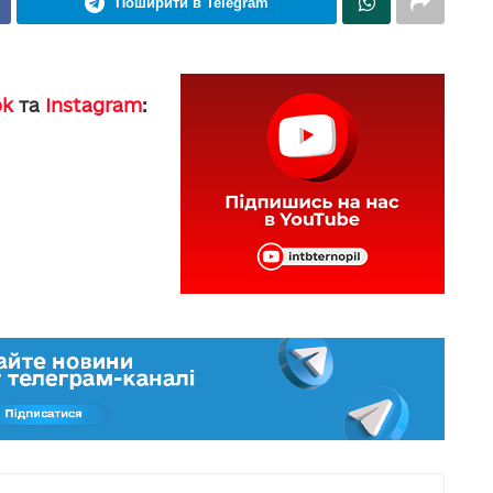
Поширити в Telegram
ok
та
Instagram
: