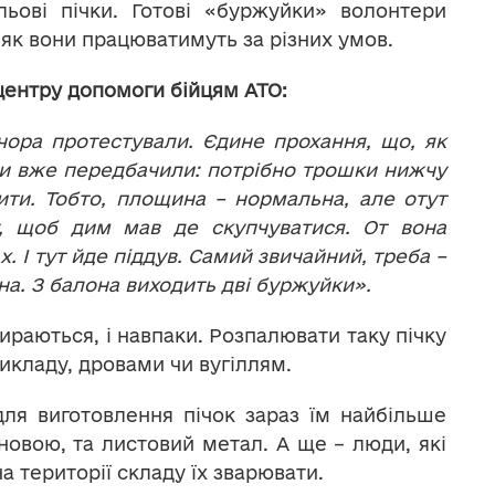
ьові пічки. Готові «буржуйки» волонтери
 як вони працюватимуть за різних умов.
центру допомоги бійцям АТО:
чора протестували. Єдине прохання, що, як
 ми вже передбачили: потрібно трошки нижчу
ти. Тобто, площина – нормальна, але отут
, щоб дим мав де скупчуватися. От вона
х. І тут йде піддув. Самий звичайний, треба –
на. З балона виходить дві буржуйки».
ираються, і навпаки. Розпалювати таку пічку
икладу, дровами чи вугіллям.
ля виготовлення пічок зараз їм найбільше
сновою, та листовий метал. А ще – люди, які
а території складу їх зварювати.