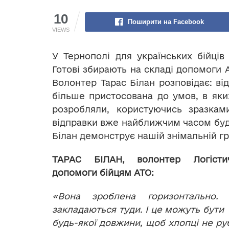
10
Поширити на Facebook
VIEWS
У Тернополі для українських бійців
Готові збирають на складі допомоги 
Волонтер Тарас Білан розповідає: від
більше пристосована до умов, в яки
розробляли, користуючись зразкам
відправки вже найближчим часом буду
Білан демонструє нашій знімальній г
ТАРАС БІЛАН, волонтер Логісти
допомоги бійцям АТО:
«Вона зроблена горизонтально. 
закладаються туди. І це можуть бути 
будь-якої довжини, щоб хлопці не ру