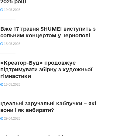
2025 році
19.05.2025
Вже 17 травня SHUMEI виступить з
сольним концертом у Тернополі
15.05.2025
«Креатор-Буд» продовжує
підтримувати збірну з художньої
гімнастики
15.05.2025
Ідеальні заручальні каблучки – які
вони і як вибирати?
29.04.2025