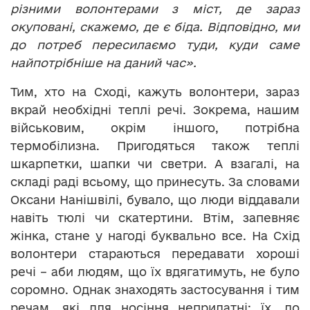
різними волонтерами з міст, де зараз
окуповані, скажемо, де є біда. Відповідно, ми
до потреб пересилаємо туди, куди саме
найпотрібніше на даний час».
Тим, хто на Сході, кажуть волонтери, зараз
вкрай необхідні теплі речі. Зокрема, нашим
військовим, окрім іншого, потрібна
термобілизна. Пригодяться також теплі
шкарпетки, шапки чи светри. А взагалі, на
складі раді всьому, що принесуть. За словами
Оксани Нанішвілі, бувало, що люди віддавали
навіть тюлі чи скатертини. Втім, запевняє
жінка, стане у нагоді буквально все. На Схід
волонтери стараються передавати хороші
речі – аби людям, що їх вдягатимуть, не було
соромно. Однак знаходять застосування і тим
речам, які для носіння непридатні: їх, до