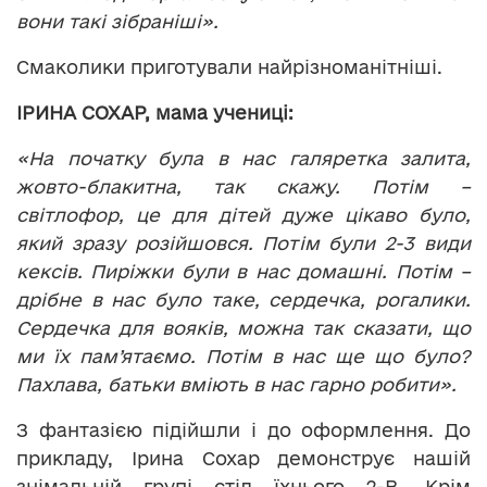
вони такі зібраніші».
Смаколики приготували найрізноманітніші.
ІРИНА СОХАР, мама учениці:
«На початку була в нас галяретка залита,
жовто-блакитна, так скажу. Потім –
світлофор, це для дітей дуже цікаво було,
який зразу розійшовся. Потім були 2-3 види
кексів. Пиріжки були в нас домашні. Потім –
дрібне в нас було таке, сердечка, рогалики.
Сердечка для вояків, можна так сказати, що
ми їх пам’ятаємо. Потім в нас ще що було?
Пахлава, батьки вміють в нас гарно робити».
З фантазією підійшли і до оформлення. До
прикладу, Ірина Сохар демонструє нашій
знімальній групі стіл їхнього 2-В. Крім