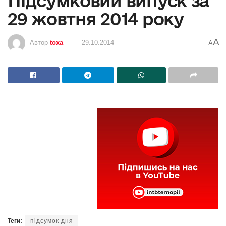
Підсумковий випуск за
29 жовтня 2014 року
A
Автор
toxa
29.10.2014
A
Теги:
підсумок дня