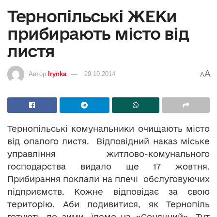
Тернопільські ЖЕКи
прибирають місто від
листя
A
Автор
Irynka
29.10.2014
A
Тернопільські комунальники очищають місто
від опалого листя. Відповідний наказ міське
управління житлово-комунального
господарства видало ще 17 жовтня.
Прибирання поклали на плечі обслуговуючих
підприємств. Кожне відповідає за свою
територію. Аби подивитися, як Тернопіль
готують до зими, їдемо на «Сонячний». Тут