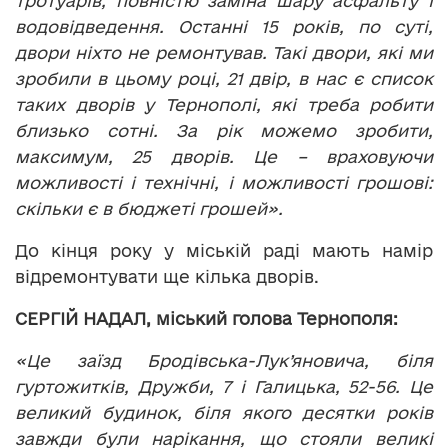
тротуарів, повністю заміна шару асфальту і
водовідведення. Останні 15 років, по суті,
двори ніхто не ремонтував. Такі двори, які ми
зробили в цьому році, 21 двір, в нас є список
таких дворів у Тернополі, які треба робити
близько сотні. За рік можемо зробити,
максимум, 25 дворів. Це – враховуючи
можливості і технічні, і можливості грошові:
скільки є в бюджеті грошей».
До кінця року у міській раді мають намір
відремонтувати ще кілька дворів.
СЕРГІЙ НАДАЛ, міський голова Тернополя:
«Це заїзд Бродівська-Лук’яновича, біля
гуртожитків, Дружби, 7 і Галицька, 52-56. Це
великий будинок, біля якого десятки років
завжди були нарікання, що стояли великі