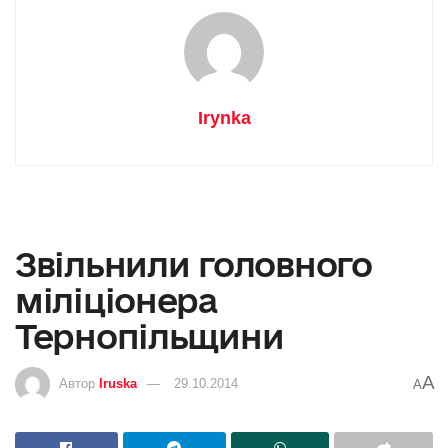
Irynka
Звільнили головного
міліціонера
Тернопільщини
A
Автор
Iruska
29.10.2014
A