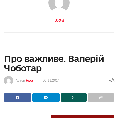
toxa
Про важливе. Валерій
Чоботар
A
Автор
toxa
06.11.2014
A