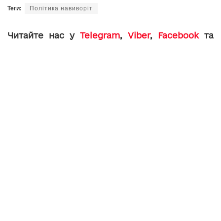
Теги:
Політика навиворіт
Читайте нас у
Telegram
,
Viber
,
Facebook
та
Instagram
: головні новини Тернополя та
області.
toxa