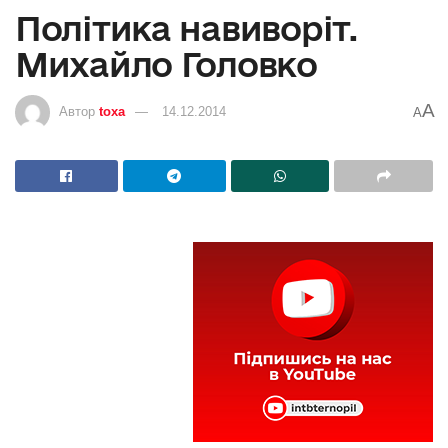
Політика навиворіт.
Михайло Головко
A
Автор
toxa
14.12.2014
A