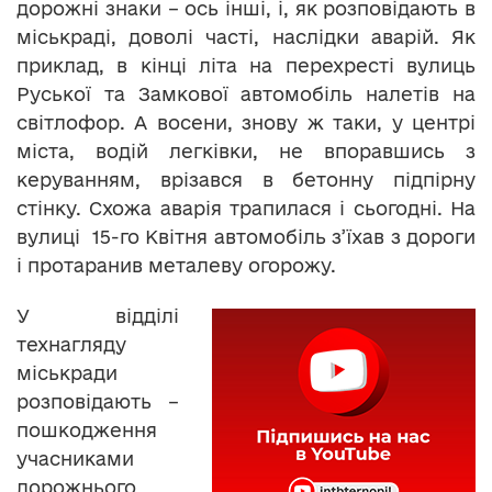
дорожні знаки – ось інші, і, як розповідають в
міськраді, доволі часті, наслідки аварій. Як
приклад, в кінці літа на перехресті вулиць
Руської та Замкової автомобіль налетів на
світлофор. А восени, знову ж таки, у центрі
міста, водій легківки, не впоравшись з
керуванням, врізався в бетонну підпірну
стінку. Схожа аварія трапилася і сьогодні. На
вулиці 15-го Квітня автомобіль з’їхав з дороги
і протаранив металеву огорожу.
У відділі
технагляду
міськради
розповідають –
пошкодження
учасниками
дорожнього