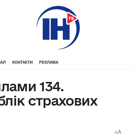
НАЛ
КОНТАКТИ
РЕКЛАМА
илами 134.
блік страхових
A
A