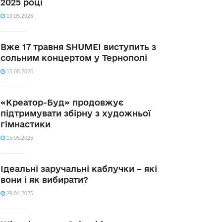
2025 році
19.05.2025
Вже 17 травня SHUMEI виступить з
сольним концертом у Тернополі
15.05.2025
«Креатор-Буд» продовжує
підтримувати збірну з художньої
гімнастики
15.05.2025
Ідеальні заручальні каблучки – які
вони і як вибирати?
29.04.2025