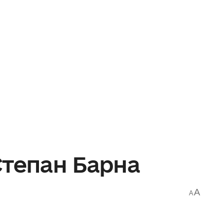
Степан Барна
A
A