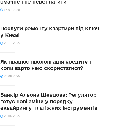
смачне і не переплатити
15.01.2026
Послуги ремонту квартири під ключ
у Києві
26.11.2025
Як працює пролонгація кредиту і
коли варто нею скористатися?
20.06.2025
Банкір Альона Шевцова: Регулятор
готує нові зміни у порядку
еквайрингу платіжних інструментів
20.06.2025