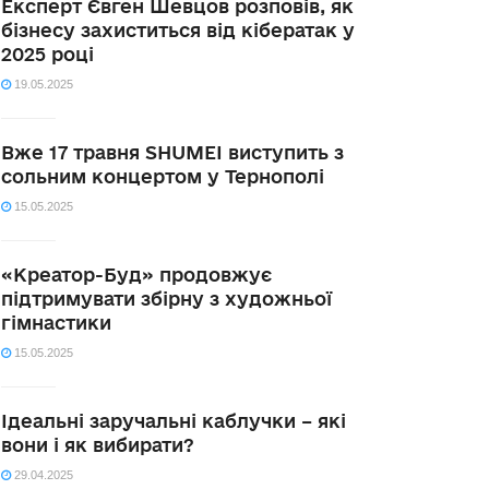
Експерт Євген Шевцов розповів, як
бізнесу захиститься від кібератак у
2025 році
19.05.2025
Вже 17 травня SHUMEI виступить з
сольним концертом у Тернополі
15.05.2025
«Креатор-Буд» продовжує
підтримувати збірну з художньої
гімнастики
15.05.2025
Ідеальні заручальні каблучки – які
вони і як вибирати?
29.04.2025