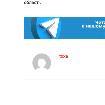
області.
toxa