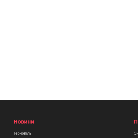
Новини
П
Тернопіль
Си