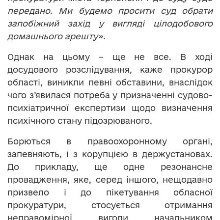
передано. Ми будемо просити суд обрати
запобіжний захід у вигляді цілодобового
домашнього арешту».
Однак на цьому – ще не все. В ході
досудового розслідування, каже прокурор
області, виникли певні обставини, внаслідок
чого з’явилася потреба у призначенні судово-
психіатричної експертизи щодо визначення
психічного стану підозрюваного.
Борються в правоохоронному органі,
запевняють, і з корупцією в держустановах.
До прикладу, ще одне резонансне
провадження, яке, серед іншого, нещодавно
призвело і до пікетування обласної
прокуратури, стосується отримання
неправомірної вигоди начальником