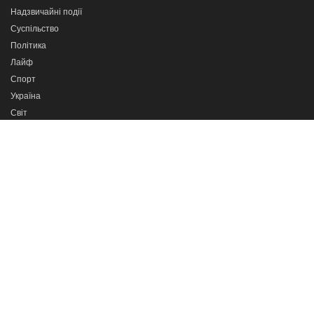
Надзвичайні події
Суспільство
Політика
Лайф
Спорт
Україна
Світ
Новини партнерів
Програми
Сильні разом
Про важливе
Кажи прямо в очі
Тернопіль в деталях