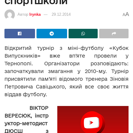
спортшколи
A
Автор
Irynka
29.12.2014
A
Відкритий турнір з міні-футболу «Кубок
Випускників» вже вп’яте провели у
Тернополі. Організатори розповідають:
започаткували змагання у 2010-му. Турнір
присвятили пам’яті відомого тренера Зіновія
Петровича Савіцького, який все своє життя
віддав футболу.
ВІКТОР
ВЕРЕСЮК,
інстр
уктор-методист
ДЮСШ з