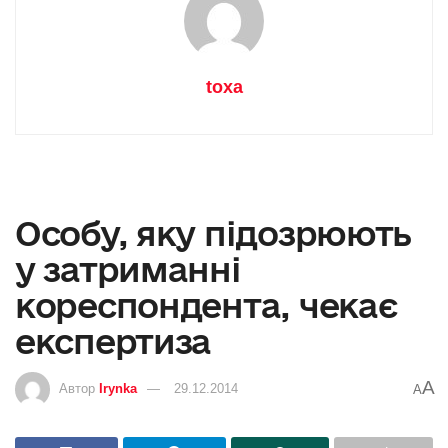
toxa
Особу, яку підозрюють
у затриманні
кореспондента, чекає
експертиза
A
Автор
Irynka
29.12.2014
A