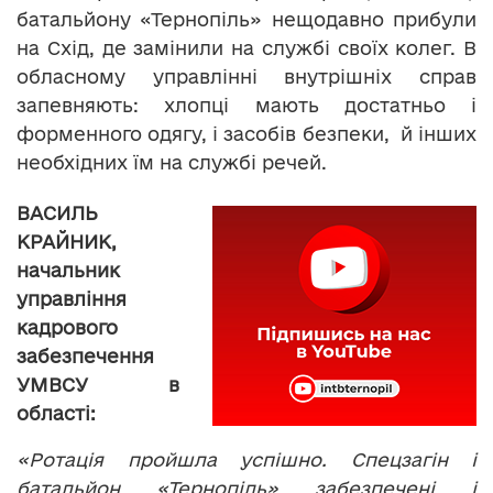
батальйону «Тернопіль» нещодавно прибули
на Схід, де замінили на службі своїх колег. В
обласному управлінні внутрішніх справ
запевняють: хлопці мають достатньо і
форменного одягу, і засобів безпеки, й інших
необхідних їм на службі речей.
ВАСИЛЬ
КРАЙНИК,
начальник
управління
кадрового
забезпечення
УМВСУ в
області:
«Ротація пройшла успішно. Спецзагін і
батальйон «Тернопіль» забезпечені і