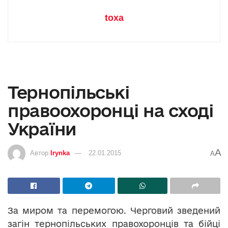
toxa
Тернопільські
правоохоронці на сході
України
A
Автор
Irynka
22.01.2015
A
За миром та перемогою. Черговий зведений
загін тернопільських правохоронців та бійці