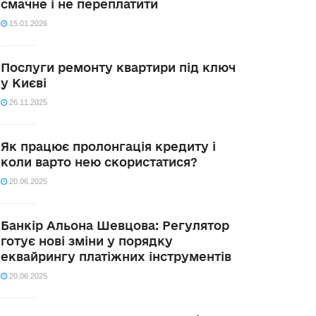
смачне і не переплатити
15.01.2026
Послуги ремонту квартири під ключ
у Києві
26.11.2025
Як працює пролонгація кредиту і
коли варто нею скористатися?
20.06.2025
Банкір Альона Шевцова: Регулятор
готує нові зміни у порядку
еквайрингу платіжних інструментів
20.06.2025