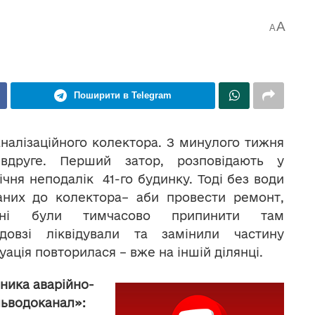
A
A
Поширити в Telegram
налізаційного колектора. З минулого тижня
вдруге. Перший затор, розповідають у
ічня неподалік 41-го будинку. Тоді без води
аних до колектора– аби провести ремонт,
шені були тимчасово припинити там
вдовзі ліквідували та замінили частину
туація повторилася – вже на іншій ділянці.
ника аварійно-
льводоканал»: