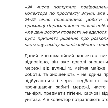
«24 числа поступило повідомлен
колектора по проспекту Злуки, але 
24-25 січня проводилися роботи п
промивці гідромашиною каналізаційн
Але дані роботи провести не вдалося, 
було прийнято рішення про розкопк
часткову заміну каналізаційного колек
Даний каналізаційний колектор ви
відповідно, він вже доволі зношени
мережі від вулиці 15 Квітня майже 
роботи. Та зношеність – не єдина пр
відбуваються і через недбалість с
прочищаючи забиті мережі, часто 
ганчір’я, предмети гігієни, харчові 
унітази. А в колектор потрапляють сто