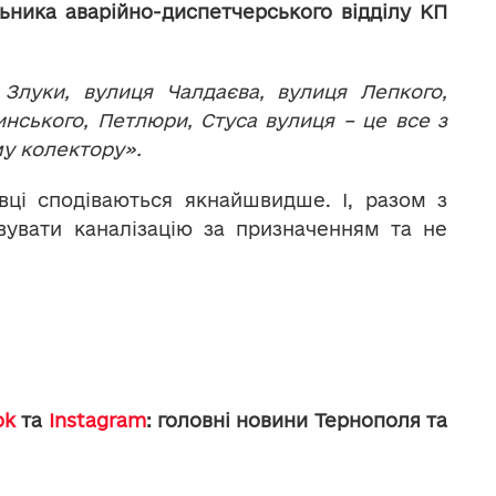
ьника аварійно-диспетчерського відділу КП
Злуки, вулиця Чалдаєва, вулиця Лепкого,
чинського, Петлюри, Стуса вулиця – це все з
му колектору».
вці сподіваються якнайшвидше. І, разом з
вувати каналізацію за призначенням та не
ok
та
Instagram
: головні новини Тернополя та