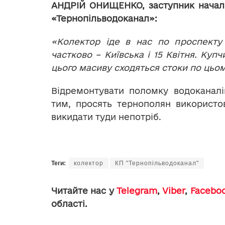
АНДРІЙ ОНИЩЕНКО,
заступник начал
«Тернопільводоканал»:
«Колектор іде в нас по проспекту 
частково – Київська і 15 Квітня. Куп
цього масиву сходяться стоки по цьо
Відремонтувати поломку водоканалі
тим, просять тернополян використо
викидати туди непотріб.
Теги:
колектор
КП "Тернопільводоканал"
Читайте нас у
Telegram
,
Viber
,
Facebo
області.