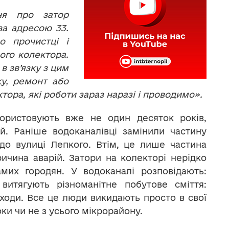
ня про затор
за адресою 33.
о прочистці і
ого колектора.
в зв’язку з цим
у, ремонт або
тора, які роботи зараз наразі і проводимо».
користовують вже не один десяток років,
й. Раніше водоканалівці замінили частину
до вулиці Лепкого. Втім, це лише частина
ичина аварій. Затори на колекторі нерідко
амих городян. У водоканалі розповідають:
витягують різноманітне побутове сміття:
відходи. Все це люди викидають просто в свої
ки чи не з усього мікрорайону.