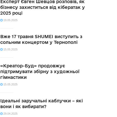
Експерт Євген Шевцов розповів, як
бізнесу захиститься від кібератак у
2025 році
19.05.2025
Вже 17 травня SHUMEI виступить з
сольним концертом у Тернополі
15.05.2025
«Креатор-Буд» продовжує
підтримувати збірну з художньої
гімнастики
15.05.2025
Ідеальні заручальні каблучки – які
вони і як вибирати?
29.04.2025