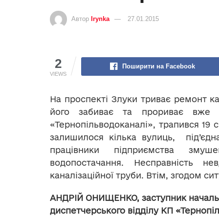
Автор
Irynka
27.01.2015
2
Поширити на Facebook
VIEWS
На проспекті Злуки триває ремонт ка
його забиває та прориває вже 
«Тернопільводоканалі», трапився 19 с
залишилося кілька вулиць, під’єдн
працівники підприємства зму
водопостачання. Несправність не
каналізаційної труби. Втім, згодом си
АНДРІЙ ОНИЩЕНКО,
заступник началь
диспетчерського відділу КП «Тернопі