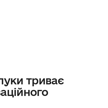
луки триває
заційного