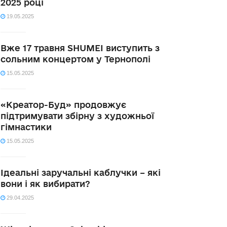
2025 році
19.05.2025
Вже 17 травня SHUMEI виступить з
сольним концертом у Тернополі
15.05.2025
«Креатор-Буд» продовжує
підтримувати збірну з художньої
гімнастики
15.05.2025
Ідеальні заручальні каблучки – які
вони і як вибирати?
29.04.2025