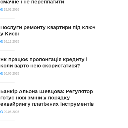
смачне і не переплатити
15.01.2026
Послуги ремонту квартири під ключ
у Києві
26.11.2025
Як працює пролонгація кредиту і
коли варто нею скористатися?
20.06.2025
Банкір Альона Шевцова: Регулятор
готує нові зміни у порядку
еквайрингу платіжних інструментів
20.06.2025