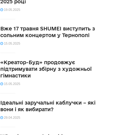
2025 році
19.05.2025
Вже 17 травня SHUMEI виступить з
сольним концертом у Тернополі
15.05.2025
«Креатор-Буд» продовжує
підтримувати збірну з художньої
гімнастики
15.05.2025
Ідеальні заручальні каблучки – які
вони і як вибирати?
29.04.2025