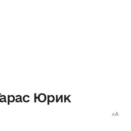
Тарас Юрик
A
A