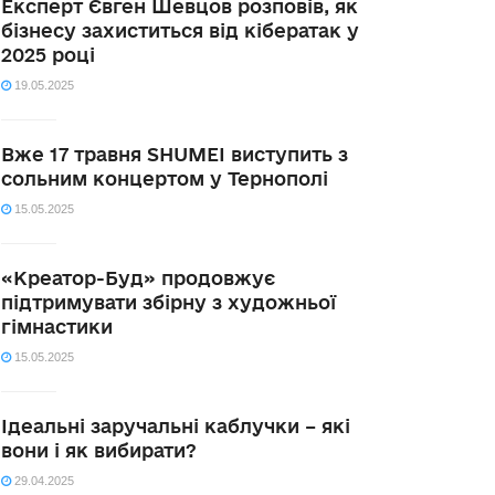
Експерт Євген Шевцов розповів, як
бізнесу захиститься від кібератак у
2025 році
19.05.2025
Вже 17 травня SHUMEI виступить з
сольним концертом у Тернополі
15.05.2025
«Креатор-Буд» продовжує
підтримувати збірну з художньої
гімнастики
15.05.2025
Ідеальні заручальні каблучки – які
вони і як вибирати?
29.04.2025