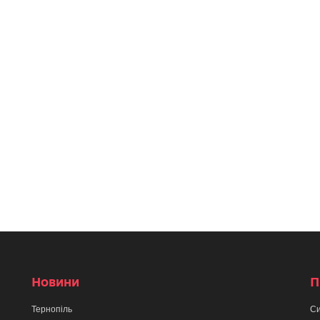
Новини
П
Тернопіль
Си