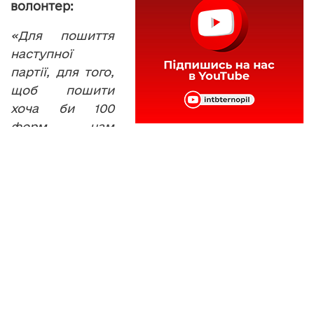
волонтер:
«Для пошиття
наступної
партії, для того,
щоб пошити
хоча би 100
форм нам
потрібно 75 тис. гривень. Тому просимо
тернополян активно долучатися грішми, тому
що таких коштів у нас наразі немає. Для того,
щоб замовити. Також потрібні літні берци. Від
39, навіть від 38 розміру, тому що у нас воює
кілька дівчат з маленькими ногами. До 48
розміру».
Волонтери поновлюють запаси літніх тканин.
Зокрема ситцю та трикотажу, яких у штабі не