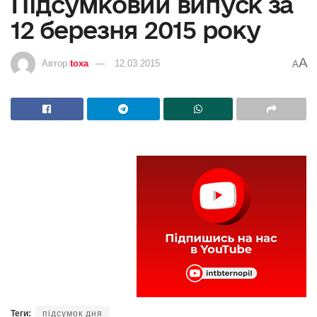
Підсумковий випуск за
12 березня 2015 року
A
Автор
toxa
12.03.2015
A
Теги:
підсумок дня