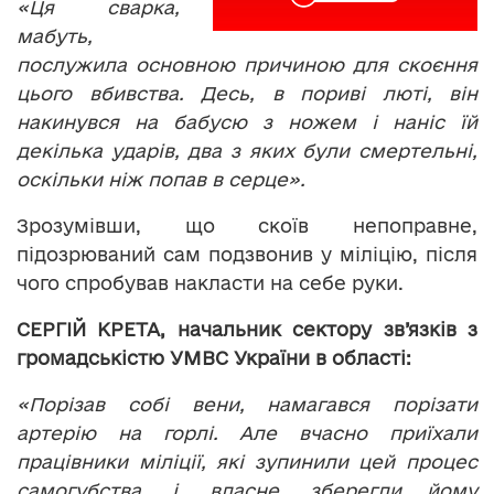
«Ця сварка,
мабуть,
послужила основною причиною для скоєння
цього вбивства. Десь, в пориві люті, він
накинувся на бабусю з ножем і наніс їй
декілька ударів, два з яких були смертельні,
оскільки ніж попав в серце».
Зрозумівши, що скоїв непоправне,
підозрюваний сам подзвонив у міліцію, після
чого спробував накласти на себе руки.
СЕРГІЙ КРЕТА, начальник сектору зв’язків з
громадськістю УМВС України в області:
«Порізав собі вени, намагався порізати
артерію на горлі. Але вчасно приїхали
працівники міліції, які зупинили цей процес
самогубства, і, власне, зберегли йому