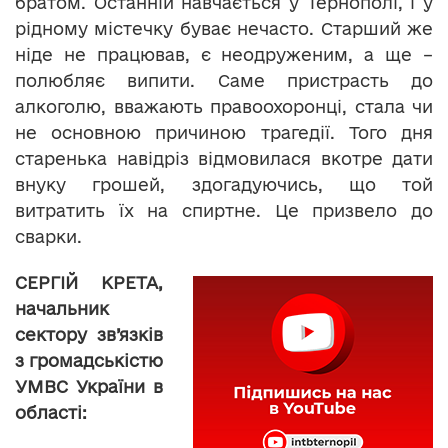
братом. Останній навчається у Тернополі, і у
рідному містечку буває нечасто. Старший же
ніде не працював, є неодруженим, а ще –
полюбляє випити. Саме пристрасть до
алкоголю, вважають правоохоронці, стала чи
не основною причиною трагедії. Того дня
старенька навідріз відмовилася вкотре дати
внуку грошей, здогадуючись, що той
витратить їх на спиртне. Це призвело до
сварки.
СЕРГІЙ КРЕТА,
начальник
сектору зв’язків
з громадськістю
УМВС України в
області: