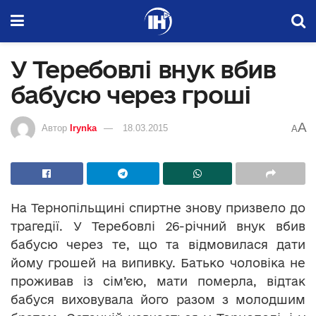
У Теребовлі внук вбив
бабусю через гроші
A
Автор
Irynka
18.03.2015
A
На Тернопільщині спиртне знову призвело до
трагедії. У Теребовлі 26-річний внук вбив
бабусю через те, що та відмовилася дати
йому грошей на випивку. Батько чоловіка не
проживав із сім’єю, мати померла, відтак
бабуся виховувала його разом з молодшим