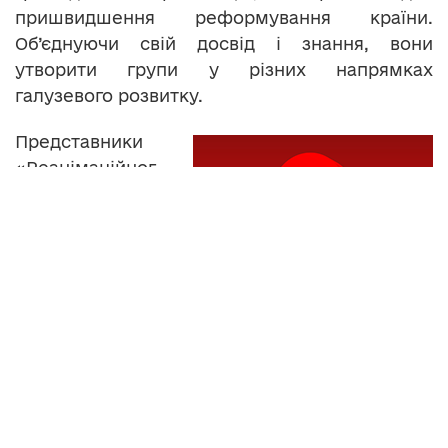
пришвидшення реформування країни.
Об’єднуючи свій досвід і знання, вони
утворити групи у різних напрямках
галузевого розвитку.
Представники
«Реанімаційног
о пакету
реформ»
переконані:
домагатися змін
в Україні треба
власними
силами, а не
чекати, поки влада зробить все сама. Тим
більше, вважають учасники ініціативи, що
політики не завжди будуть пропонувати