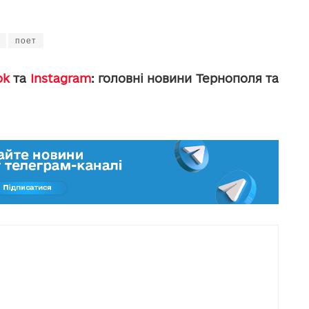
поет
ok
та
Instagram
: головні новини Тернополя та