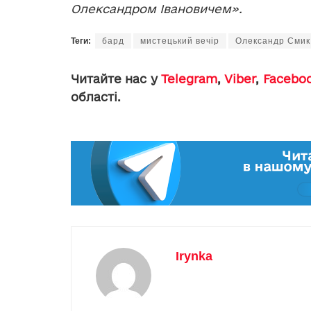
Олександром Івановичем».
Теги:
бард
мистецький вечір
Олександр Смик
Читайте нас у
Telegram
,
Viber
,
Facebo
області.
Irynka