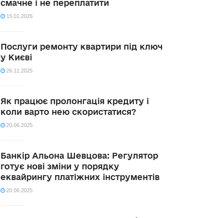
смачне і не переплатити
15.01.2026
Послуги ремонту квартири під ключ
у Києві
26.11.2025
Як працює пролонгація кредиту і
коли варто нею скористатися?
20.06.2025
Банкір Альона Шевцова: Регулятор
готує нові зміни у порядку
еквайрингу платіжних інструментів
20.06.2025