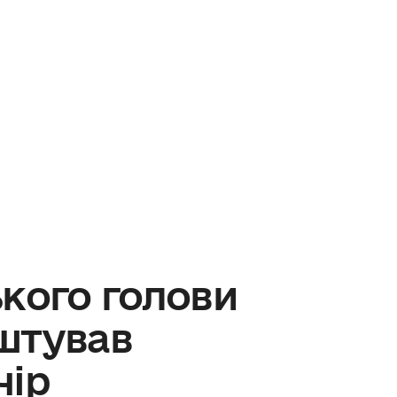
кого голови
штував
чір