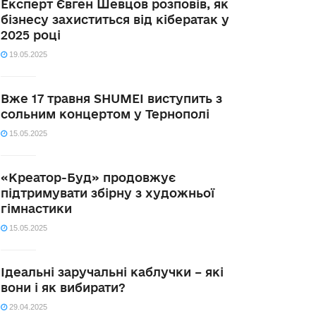
Експерт Євген Шевцов розповів, як
бізнесу захиститься від кібератак у
2025 році
19.05.2025
Вже 17 травня SHUMEI виступить з
сольним концертом у Тернополі
15.05.2025
«Креатор-Буд» продовжує
підтримувати збірну з художньої
гімнастики
15.05.2025
Ідеальні заручальні каблучки – які
вони і як вибирати?
29.04.2025