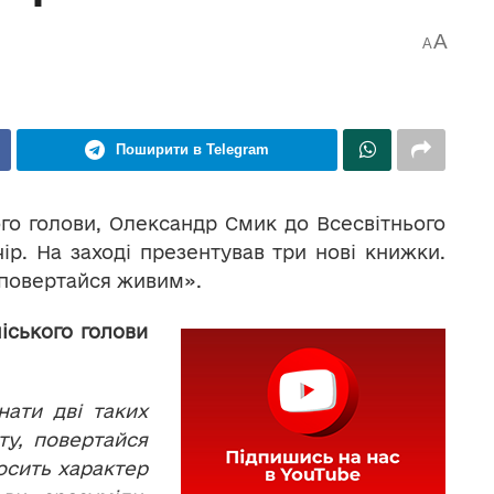
A
A
Поширити в Telegram
ого голови, Олександр Смик до Всесвітнього
ір. На заході презентував три нові книжки.
, повертайся живим».
іського голови
нати дві таких
ту, повертайся
осить характер