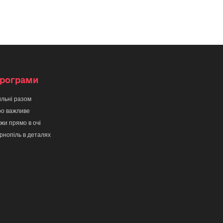
рограми
льні разом
о важливе
жи прямо в очі
рнопіль в деталях