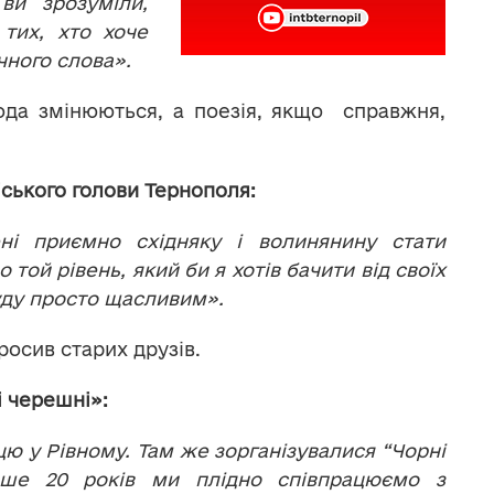
 ви зрозуміли,
 тих, хто хоче
чного слова».
ода змінюються, а поезія, якщо справжня,
ського голови Тернополя:
ні приємно східняку і волинянину стати
 той рівень, який би я хотів бачити від своїх
буду просто щасливим».
осив старих друзів.
 черешні»:
цю у Рівному. Там же зорганізувалися
“Чорні
ьше 20 років ми плідно співпрацюємо з