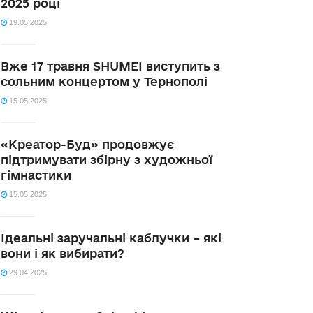
2025 році
19.05.2025
Вже 17 травня SHUMEI виступить з
сольним концертом у Тернополі
15.05.2025
«Креатор-Буд» продовжує
підтримувати збірну з художньої
гімнастики
15.05.2025
Ідеальні заручальні каблучки – які
вони і як вибирати?
29.04.2025