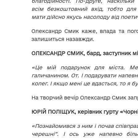
благодійності. По-друге, наскільки
всім безкоштовний вхід, тобто для
мати дійсно якусь насолоду від поети
Олександр Смик каже, влада та пог
залишиться назавжди.
ОЛЕКСАНДР СМИК, бард, заступник мі
«Це мій подарунок для міста. Ме
галичанином. От. І подарувати напевно
колег. І якщо мені це вдасться, то я 
На творчий вечір Олександр Смик запр
ЮРІЙ ПОЛІЩУК, керівник гурту «Чорні
«Познайомився з ним і почав співпра
черешні”. І ось уже напевно біл