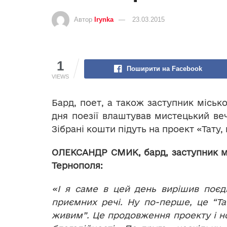
Автор
Irynka
23.03.2015
1
Поширити на Facebook
VIEWS
Бард, поет, а також заступник міськ
дня поезії влаштував мистецький веч
Зібрані кошти підуть на проект «Тату
ОЛЕКСАНДР СМИК, бард, заступник м
Тернополя:
«І я саме в цей день вирішив поєд
приємних речі. Ну по-перше, це “Та
живим”. Це продовження проекту і н