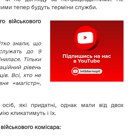
ншими тепер будуть терміни служби.
о військового
тко знали, що
 служать до 9
інилася. Тільки
аційний рівень
ів. Всі, хто не
вня «магістр»,
осіб, які придатні, однак мали від двох
ію кликатимуть і їх.
військового комісара: