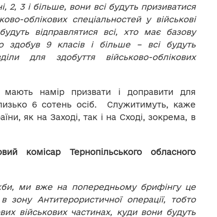
, 2, 3 і більше, вони всі будуть призиватися
ково-облікових спеціальностей у військові
будуть відправлятися всі, хто має базову
о здобув 9 класів і більше – всі будуть
зділи для здобуття військово-облікових
і мають намір призвати і доправити для
близько 6 сотень осіб. Служитимуть, каже
ни, як на Заході, так і на Сході, зокрема, в
ий комісар Тернопільського обласного
жби, ми вже на попередньому брифінгу це
в зону Антитерористичної операції, тобто
вих військових частинах, куди вони будуть