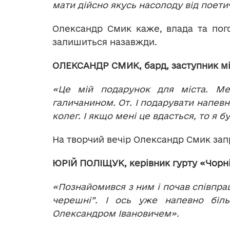
мати дійсно якусь насолоду від поети
Олександр Смик каже, влада та пог
залишиться назавжди.
ОЛЕКСАНДР СМИК, бард, заступник мі
«Це мій подарунок для міста. Ме
галичанином. От. І подарувати напевно
колег. І якщо мені це вдасться, то я 
На творчий вечір Олександр Смик запр
ЮРІЙ ПОЛІЩУК, керівник гурту «Чорні
«Познайомився з ним і почав співпра
черешні”. І ось уже напевно біл
Олександром Івановичем».