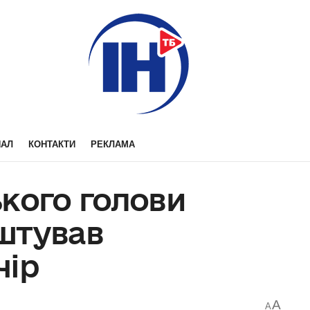
НАЛ
КОНТАКТИ
РЕКЛАМА
кого голови
штував
чір
A
A