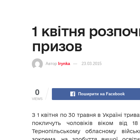
1 квітня розпо
призов
Автор
Irynka
23.03.2015
0
Поширити на Facebook
VIEWS
З 1 квітня по 30 травня в Україні тр
покличуть чоловіків віком від 
Тернопільському обласному військ
зокрема, на здобуття вищої освіт