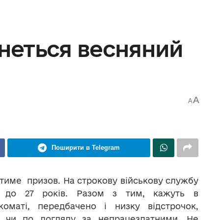
чнеться весняний
A
A
Поширити в Telegram
иватиме призов. На строкову військову службу
18 до 27 років. Разом з тим, кажуть в
коматі, передбачено і низку відстрочок,
и чи по догляду за непрацездатними. Не