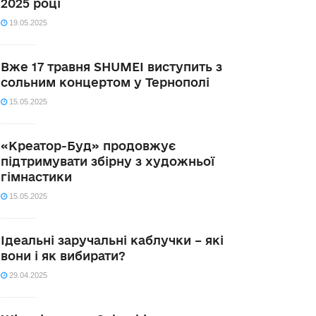
2025 році
19.05.2025
Вже 17 травня SHUMEI виступить з
сольним концертом у Тернополі
15.05.2025
«Креатор-Буд» продовжує
підтримувати збірну з художньої
гімнастики
15.05.2025
Ідеальні заручальні каблучки – які
вони і як вибирати?
29.04.2025