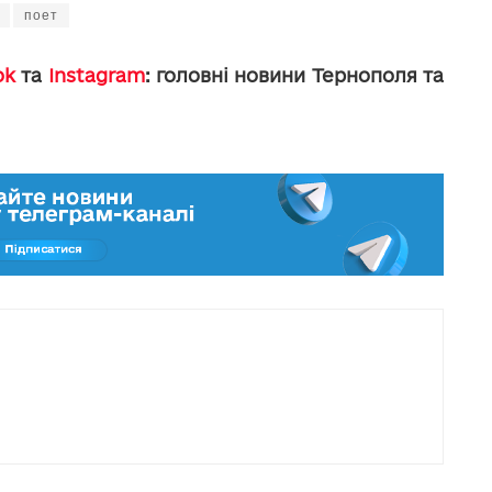
поет
ok
та
Instagram
: головні новини Тернополя та