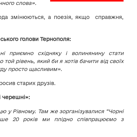
чного слова».
ода змінюються, а поезія, якщо справжня,
ського голови Тернополя:
ні приємно східняку і волинянину стати
 той рівень, який би я хотів бачити від своїх
буду просто щасливим».
осив старих друзів.
 черешні»:
цю у Рівному. Там же зорганізувалися
“Чорні
ьше 20 років ми плідно співпрацюємо з