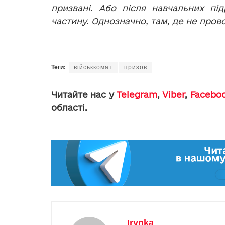
призвані. Або після навчальних під
частину. Однозначно, там, де не пров
Теги:
військкомат
призов
Читайте нас у
Telegram
,
Viber
,
Facebo
області.
Irynka