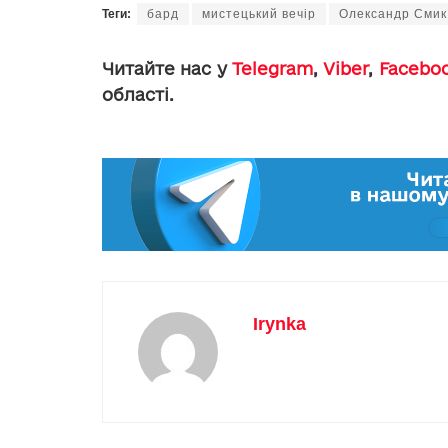
Теги:
бард
мистецький вечір
Олександр Смик
Читайте нас у
Telegram
,
Viber
,
Facebo
області.
Irynka