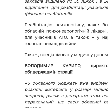
закладів виділено по 50 ліжок і в 
відділення для реабілітації учасникі
фізичної реабілітації».
Реабілітацію психологічну, каже В
обласній психоневрологічній лікарні
для учасників АТО, а також – у на
госпіталі інвалідів війни.
Також, спеціалізовану медичну допомо
ВОЛОДИМИР КУРИЛО, директо
облдержадміністрації:
«З обласного бюджету вже виділено
розхідні матеріали у розмірі міль
здоров’я, разом з департаментом соц
переконаний, що сесія обласної р