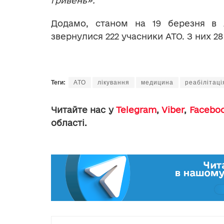
гривень».
Додамо, станом на 19 березня в л
звернулися 222 учасники АТО. З них 2
Теги:
АТО
лікування
медицина
реабілітаці
Читайте нас у
Telegram
,
Viber
,
Facebo
області.