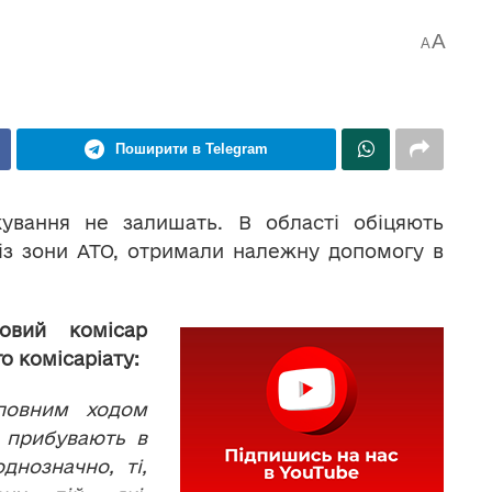
A
A
Поширити в Telegram
кування не залишать. В області обіцяють
 із зони АТО, отримали належну допомогу в
овий комісар
о комісаріату:
повним ходом
і прибувають в
днозначно, ті,