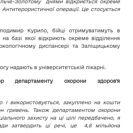
Більче-Золотому днями відкриється окреме
в Антитерористичної операції. Це стосується
олодимир Курило, бійці отримуватимуть в
, на базі якої відкриють окреме відділення
ркологічному диспансері та Заліщицькому
гу надають в університетській лікарні.
р департаменту охорони здоров’я
 і використовується, закуплено на кошти
йон гривень. Також департаментом охорони
іального захисту на ці цілі передбачено, я
ади затвердить ці речі, це 4,8 мільйона