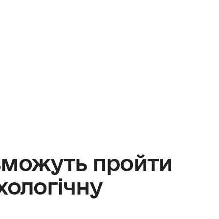
зможуть пройти
хологічну