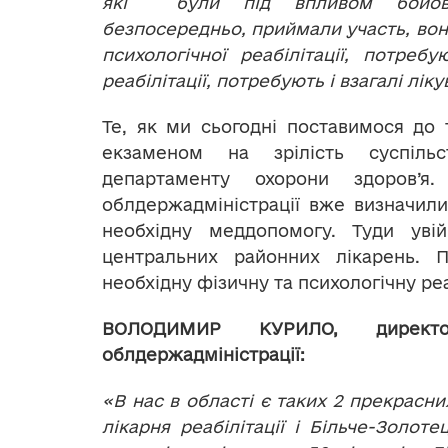
які були під впливом бойови
безпосередньо, приймали участь, вон
психологічної реабілітації, потребу
реабілітації, потребують і взагалі лі
Те, як ми сьогодні поставимося до
екзаменом на зрілість суспіль
департаменту охорони здоров’
облдержадміністрації вже визначили
необхідну меддопомогу. Туди уві
центральних районних лікарень. 
необхідну фізичну та психологічну реа
ВОЛОДИМИР КУРИЛО, директо
облдержадміністрації:
«В нас в області є таких 2 прекрасн
лікарня реабілітації і Більче-Золот