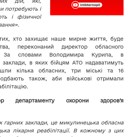
х дій, які,
и потребують і
ють і фізичної
кування».
 тих, хто захищає наше мирне життя, буде
ства, переконаний директор обласного
я. За словами Володимира Курила, в
 заклади, в яких бійцям АТО надаватимуть
йшли кілька обласних, три міські та 16
Подбають також, аби військові отримали
білітацію.
р департаменту охорони здоров’я
их гарних заклади, це микулинецька обласна
ецька лікарня реабілітації. В кожному з цих