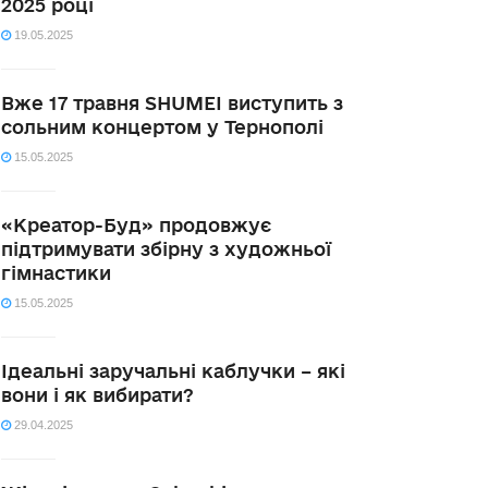
2025 році
19.05.2025
Вже 17 травня SHUMEI виступить з
сольним концертом у Тернополі
15.05.2025
«Креатор-Буд» продовжує
підтримувати збірну з художньої
гімнастики
15.05.2025
Ідеальні заручальні каблучки – які
вони і як вибирати?
29.04.2025