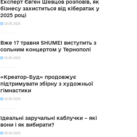
Експерт Євген Шевцов розповів, як
бізнесу захиститься від кібератак у
2025 році
19.05.2025
Вже 17 травня SHUMEI виступить з
сольним концертом у Тернополі
15.05.2025
«Креатор-Буд» продовжує
підтримувати збірну з художньої
гімнастики
15.05.2025
Ідеальні заручальні каблучки – які
вони і як вибирати?
29.04.2025