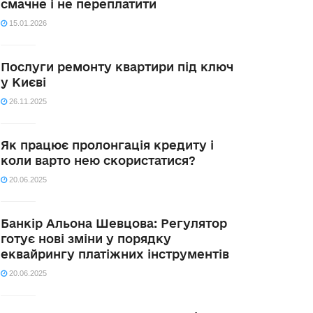
смачне і не переплатити
15.01.2026
Послуги ремонту квартири під ключ
у Києві
26.11.2025
Як працює пролонгація кредиту і
коли варто нею скористатися?
20.06.2025
Банкір Альона Шевцова: Регулятор
готує нові зміни у порядку
еквайрингу платіжних інструментів
20.06.2025