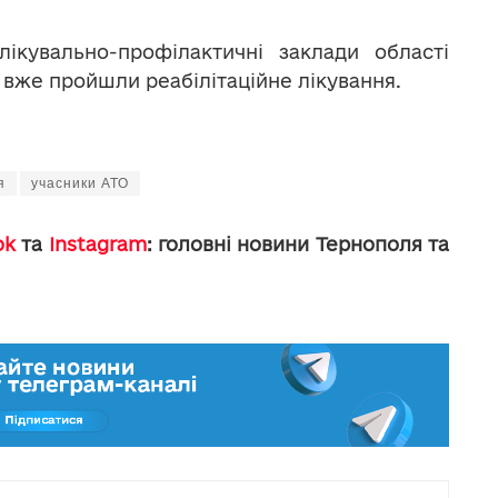
ікувально-профілактичні заклади області
8 вже пройшли реабілітаційне лікування.
я
учасники АТО
ok
та
Instagram
: головні новини Тернополя та