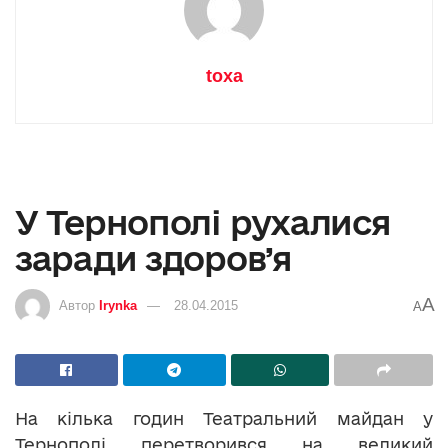
toxa
У Тернополі рухалися
заради здоров’я
A
Автор
Irynka
28.04.2015
A
На кілька годин Театральний майдан у
Тернополі перетворився на великий