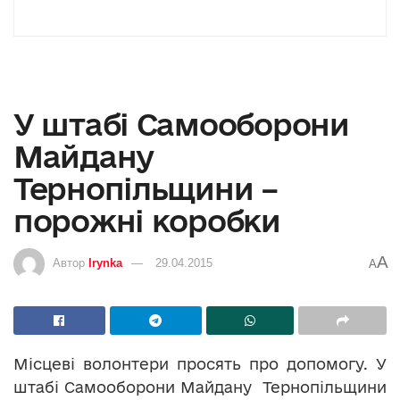
У штабі Самооборони
Майдану
Тернопільщини –
порожні коробки
A
Автор
Irynka
29.04.2015
A
Місцеві волонтери просять про допомогу. У
штабі Самооборони Майдану Тернопільщини