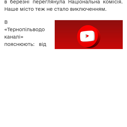
в березні переглянула Національна комісія.
Наше місто теж не стало виключенням.
В
«Тернопільводо
каналі»
пояснюють: від
останнього
корегування
тарифів
вартість
електроенергії
для підприємства зросла. Грошей, аби
розрахуватися з енергетиками, не вистачає.
Відтак, з наступного місяця вартість послуг
становитиме 8 гривень 25 копійок за
кубометр. Втім, за словами директора
комунального підприємства Володимира