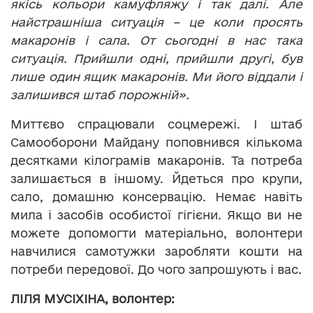
якісь кольори камуфляжу і так далі. Але
найстрашніша ситуація – це коли просять
макаронів і сала. От сьогодні в нас така
ситуація. Прийшли одні, прийшли другі, був
лише один ящик макаронів. Ми його віддали і
залишився штаб порожній».
Миттєво спрацювали соцмережі. І штаб
Самооборони Майдану поповнився кількома
десятками кілограмів макаронів. Та потреба
залишається в іншому. Йдеться про крупи,
сало, домашню консервацію. Немає навіть
мила і засобів особистої гігієни. Якщо ви не
можете допомогти матеріально, волонтери
навчилися самотужки заробляти кошти на
потреби передової. До чого запрошують і вас.
ЛІЛЯ МУСІХІНА, волонтер: