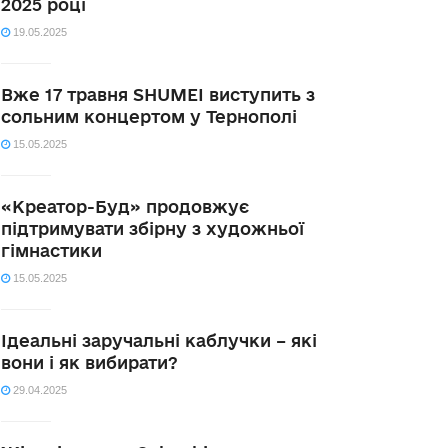
2025 році
19.05.2025
Вже 17 травня SHUMEI виступить з
сольним концертом у Тернополі
15.05.2025
«Креатор-Буд» продовжує
підтримувати збірну з художньої
гімнастики
15.05.2025
Ідеальні заручальні каблучки – які
вони і як вибирати?
29.04.2025