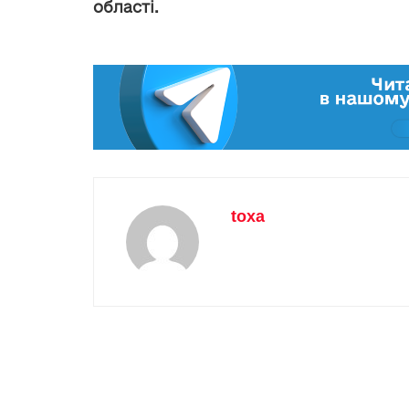
області.
toxa