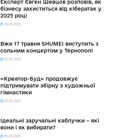
Експерт Євген Шевцов розповів, як
бізнесу захиститься від кібератак у
2025 році
19.05.2025
Вже 17 травня SHUMEI виступить з
сольним концертом у Тернополі
15.05.2025
«Креатор-Буд» продовжує
підтримувати збірну з художньої
гімнастики
15.05.2025
Ідеальні заручальні каблучки – які
вони і як вибирати?
29.04.2025