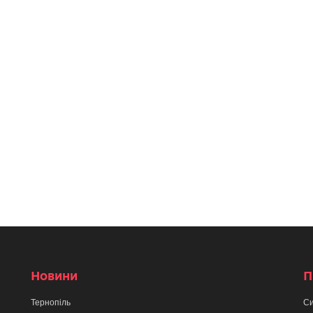
Новини
П
Тернопіль
Си