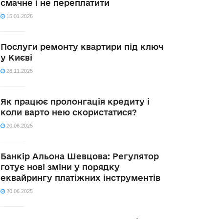
смачне і не переплатити
15.01.2026
Послуги ремонту квартири під ключ
у Києві
26.11.2025
Як працює пролонгація кредиту і
коли варто нею скористатися?
20.06.2025
Банкір Альона Шевцова: Регулятор
готує нові зміни у порядку
еквайрингу платіжних інструментів
20.06.2025