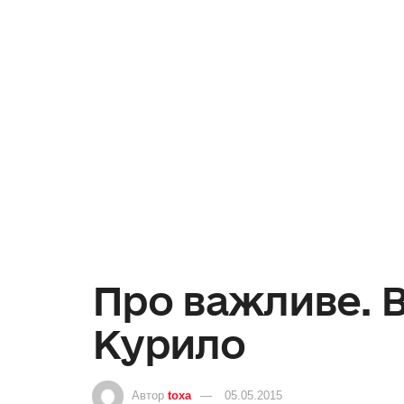
Про важливе. 
Курило
Автор
toxa
05.05.2015