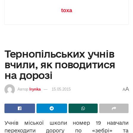
toxa
Тернопільських учнів
вчили, як поводитися
на дорозі
A
Автор
Irynka
15.05.2015
A
Учнів міської школи номер 19 навчали
переходити дорогу по «зебрі» та