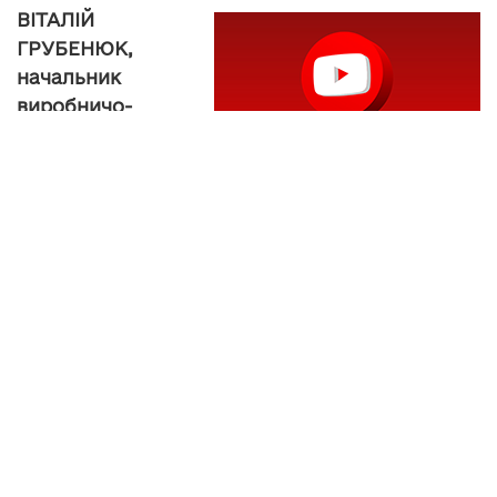
ВІТАЛІЙ
ГРУБЕНЮК,
начальник
виробничо-
технічного
відділу КП
«Тернопільмісь
ктеплокомунен
ерго»:
«Відповідно до правил технічної експлуатації
теплових установок і мереж та правил
підготовки теплового господарства до
опалювального періоду, на підприємстві
розроблено ряд заходів по ремонту
теплового господарства. Є декілька робіт, які
підприємство не може виконати без зупинки