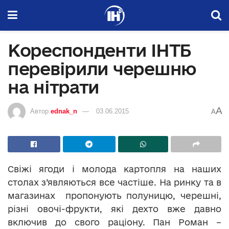
Кореспонденти ІНТБ
перевірили черешню
на нітрати
A
Автор
ednak_n
03.06.2015
A
Свіжі ягоди і молода картопля на наших
столах з’являються все частіше. На ринку та в
магазинах пропонують полуницю, черешні,
різні овочі-фрукти, які дехто вже давно
включив до свого раціону. Пан Роман –