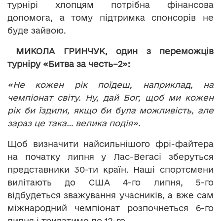
турнірі хлопцям потрібна фінансова
допомога, а тому підтримка спонсорів не
буде зайвою.
МИКОЛА ГРИНЧУК, один з переможців
турніру «Битва за честь–2»:
«Не кожен рік поїдеш, наприклад, на
чемпіонат світу. Ну, дай Бог, щоб ми кожен
рік би їздили, якщо би була можливість, але
зараз це така… велика подія».
Щоб визначити найсильнішого фрі-файтера
на початку липня у Лас-Вегасі зберуться
представники 30-ти країн. Наші спортсмени
вилітають до США 4-го липня, 5-го
відбудеться зважування учасників, а вже сам
міжнародний чемпіонат розпочнеться 6-го
липня і триватиме до 12-го.