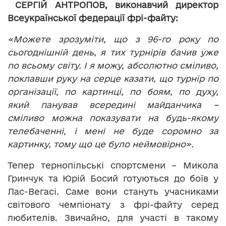
СЕРГІЙ АНТРОПОВ, виконавчий директор
Всеукраїнської федерації фрі-файту:
«Можете зрозуміти, що з 96-го року по
сьогоднішній день, я тих турнірів бачив уже
по всьому світу. І я можу, абсолютно сміливо,
поклавши руку на серце казати, що турнір по
організації, по картинці, по боям, по духу,
який панував всередині майданчика –
сміливо можна показувати на будь-якому
телебаченні, і мені не буде соромно за
картинку, тому що це було неймовірно».
Тепер тернопільські спортсмени – Микола
Гринчук та Юрій Босий готуються до боїв у
Лас-Вегасі. Саме вони стануть учасниками
світового чемпіонату з фрі-файту серед
любителів. Звичайно, для участі в такому