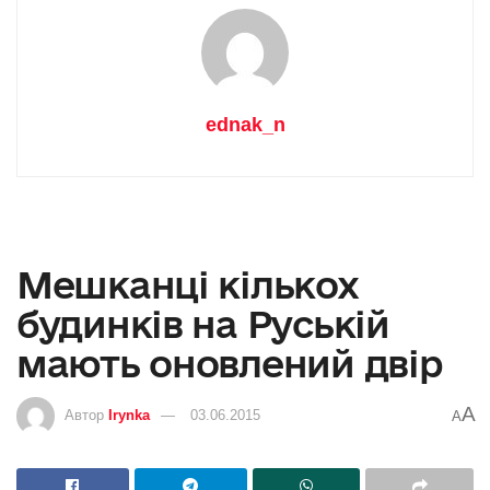
ednak_n
Мешканці кількох
будинків на Руській
мають оновлений двір
A
Автор
Irynka
03.06.2015
A