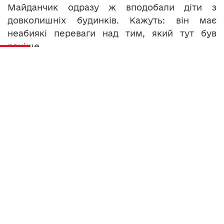
Майданчик одразу ж вподобали діти з
довколишніх будинків. Кажуть: він має
неабиякі переваги над тим, який тут був
раніше.
«- Там тільки
були ворота і
кільце, а зараз
волейбол є,
теніс.
– Так,
нормальне
покриття
зробили, падати не так боляче, як на
асфальті».
Зі слів міського голови Сергія Надала, в