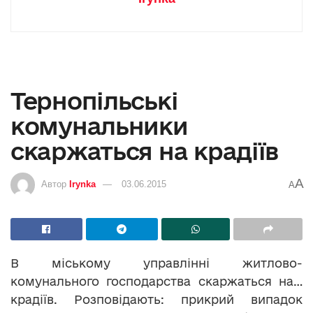
Тернопільські
комунальники
скаржаться на крадіїв
A
Автор
Irynka
03.06.2015
A
В міському управлінні житлово-
комунального господарства скаржаться на…
крадіїв. Розповідають: прикрий випадок