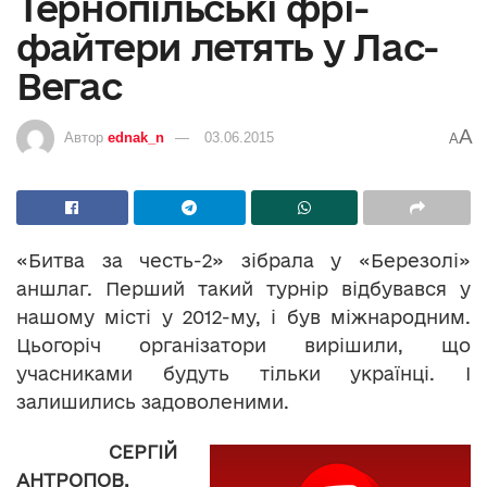
Тернопільські фрі-
файтери летять у Лас-
Вегас
A
Автор
ednak_n
03.06.2015
A
«Битва за честь-2» зібрала у «Березолі»
аншлаг. Перший такий турнір відбувався у
нашому місті у 2012-му, і був міжнародним.
Цьогоріч організатори вирішили, що
учасниками будуть тільки українці. І
залишились задоволеними.
СЕРГІЙ
АНТРОПОВ,