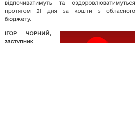
відпочиватимуть та оздоровлюватимуться
протягом 21 дня за кошти з обласного
бюджету.
ІГОР ЧОРНИЙ,
заступник
директора
департаменту у
справах сім’ї,
молоді,
фізичної
культури та
спорту ТОДА:
«Їдуть діти наступних категорій: діти-сироти,
діти, позбавлені батьківського піклування,
діти з багатодітних і малозабезпечених сімей,
діти воїнів АТО, діти, що перебувають на