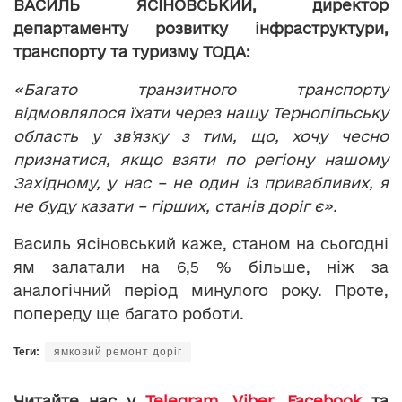
ВАСИЛЬ ЯСІНОВСЬКИЙ, директор
департаменту розвитку інфраструктури,
транспорту та туризму ТОДА:
«Багато транзитного транспорту
відмовлялося їхати через нашу Тернопільську
область у зв’язку з тим, що, хочу чесно
признатися, якщо взяти по регіону нашому
Західному, у нас – не один із привабливих, я
не буду казати – гірших, станів доріг є».
Василь Ясіновський каже, станом на сьогодні
ям залатали на 6,5 % більше, ніж за
аналогічний період минулого року. Проте,
попереду ще багато роботи.
Теги:
ямковий ремонт доріг
Читайте нас у
Telegram
,
Viber
,
Facebook
та