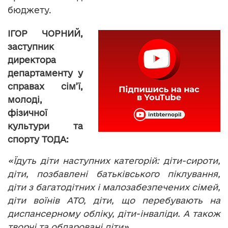
бюджету.
ІГОР ЧОРНИЙ,
заступник
директора
департаменту у
справах сім’ї,
молоді,
фізичної
культури та
спорту ТОДА:
«Їдуть діти наступних категорій: діти-сироти,
діти, позбавлені батьківського піклування,
діти з багатодітних і малозабезпечених сімей,
діти воїнів АТО, діти, що перебувають на
диспансерному обліку, діти-інваліди. А також
творчі та обдаровані діти».