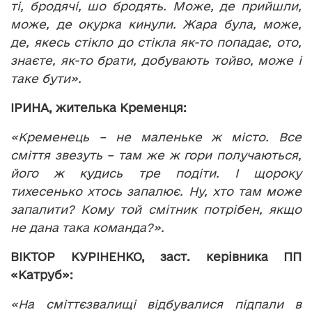
ті, бродячі, шо бродять. Може, де прийшли,
може, де окурка кинули. Жара була, може,
де, якесь стікло до стікла як-то попадає, ото,
знаєте, як-то брати, добувають тойво, може і
таке бути».
ІРИНА, жителька Кременця:
«Кременець – не маленьке ж місто. Все
сміття звезуть – там же ж гори получаються,
його ж кудись тре подіти. І щороку
тихесенько хтось запалює. Ну, хто там може
запалити? Кому той смітник потрібен, якщо
не дана така команда?».
ВІКТОР КУРІНЕНКО, заст. керівника ПП
«Катруб»:
«На сміттєзвалищі відбувалися підпали в