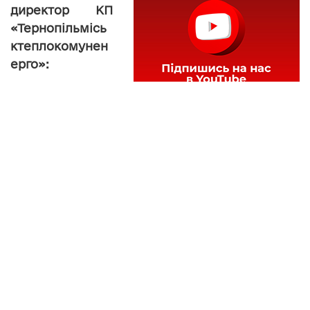
директор КП
«Тернопільмісь
ктеплокомунен
ерго»:
«На жаль,
державний
бюджет не
врахував, що основні їхні витрати йдуть в
перших три місяці, а запланував виділення
рівно по року. Тобто, вони зрештою з нами
розрахуються, але розрахуються, скоріше
всього, в вересні за споживання теплової
енергії, яка була спожита в межах перших
трьох місяців. Виникла така заборгованість,
яка вилучила в нас, фактично, 1 мільйон 800
гривень щодо оплати за електроенергію, яку
ми могли здійснити і закрити цю проблему».