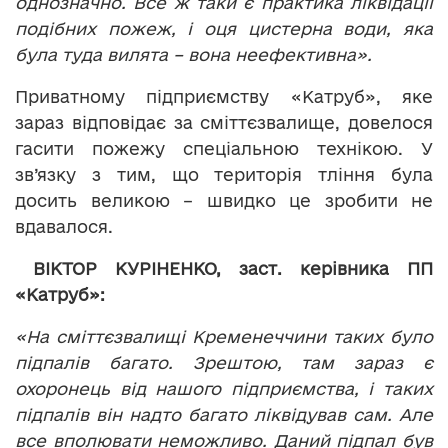
однозначно. Все ж таки є практика ліквідації
подібних пожеж, і оця цистерна води, яка
була туда вилята – вона неефективна».
Приватному підприємству «Катруб», яке
зараз відповідає за сміттєзвалище, довелося
гасити пожежу спеціальною технікою. У
зв’язку з тим, що територія тління була
досить великою – швидко це зробити не
вдавалося.
ВІКТОР КУРІНЕНКО, заст. керівника ПП
«Катруб»:
«На сміттєзвалищі Кременеччини таких було
підпалів багато. Зрештою, там зараз є
охоронець від нашого підприємства, і таких
підпалів він надто багато ліквідував сам. Але
все вполювати неможливо. Даний підпал був