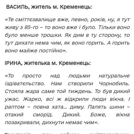
ВАСИЛЬ, житель м. Кременець:
«Те сміттєзвалище вже, певно, років, ну, я тут
живу з 85-го – то воно вже і було. Тільки воно
було менше трошки. Як дим в ту сторону, то
тут дихати нема чим, як воно горить. А горить
воно майже постійно».
ІРИНА, жителька м. Кременець:
«То просто над людьми натуральне
іздіватєльство. Нам створили Чорнобиль.
Стояла жара саме той тиждень. То був дикий
ужас. Жарко, всі ж відкрили люди вікна. І
раптом – повна хата… диму. Палять шини –
отакий сморід. Дикий. Боже, вікна
позакривали, дихнути немає чим».