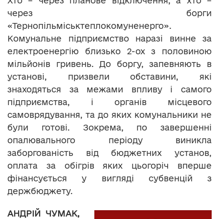
Хто – через планове відключення, а хто –
через борги
«Тернопільміськтеплокомуненерго».
Комунальне підприємство наразі винне за
електроенергію близько 2-ох з половиною
мільйонів гривень. До боргу, запевняють в
установі, призвели обставини, які
знаходяться за межами впливу і самого
підприємства, і органів місцевого
самоврядування, та до яких комунальники не
були готові. Зокрема, по завершенні
опалювального періоду виникла
заборгованість від бюджетних установ,
оплата за обігрів яких цьогоріч вперше
фінансується у вигляді субвенцій з
держбюджету.
АНДРІЙ ЧУМАК,