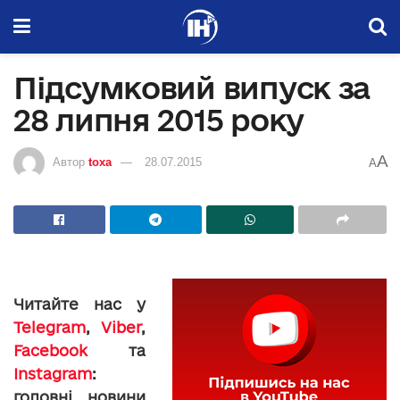
Підсумковий випуск за
28 липня 2015 року
A
Автор
toxa
28.07.2015
A
Читайте нас у
Telegram
,
Viber
,
Facebook
та
Instagram
:
головні новини