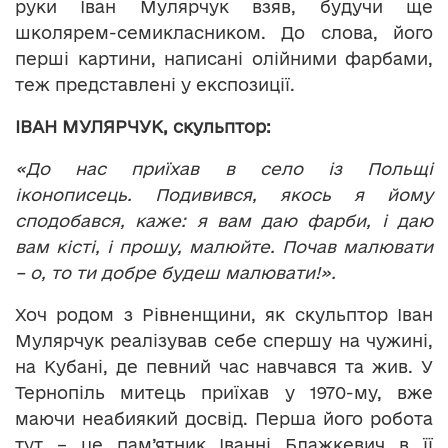
руки Іван Мулярчук взяв, будучи ще
школярем-семикласником. До слова, його
перші картини, написані олійними фарбами,
теж представлені у експозиції.
ІВАН МУЛЯРЧУК, скульптор:
«До нас приїхав в село із Польщі
іконописець. Подивився, якось я йому
сподобався, каже: я вам даю фарби, і даю
вам кісті, і прошу, малюйте. Почав малювати
– о, то ти добре будеш малювати!».
Хоч родом з Рівненщини, як скульптор Іван
Мулярчук реалізував себе спершу на чужині,
на Кубані, де певний час навчався та жив. У
Тернопіль митець приїхав у 1970-му, вже
маючи неабиякий досвід. Перша його робота
тут – це пам’ятник Іванні Блажкевич в її