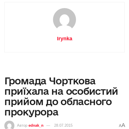
Irynka
Громада Чорткова
приїхала на особистий
прийом до обласного
прокурора
A
Автор
ednak_n
28.07.2015
A