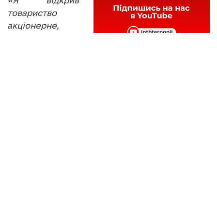
«Я відкрив
товариство
акціонерне,
зробив всі
погоджуючи
документи, затвердив запаси, отримав
спеціальний дозвіл, а за три дні чиновники
приватизували ту всю землю. І зара я
доказую їм, що вони незаконно, а вони
доказують, що законно. Відкрито 3
кримінальних провадженя, слідство не
ведеться».
ВОЛОДИМИР САВАРИН, помічник народного
депутата України Олега Барни:
«Кримінальні провадження закриваються,
суд їх поновлює, і безкінечно. Не хочуть