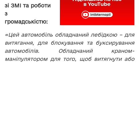
зі ЗМІ та роботи
з
громадськістю:
«Цей автомобіль обладнаний лебідкою – для
витягання, для блокування та буксирування
автомобілів. Обладнаний краном-
маніпулятором для того, щоб витягнути або
підняти важкі предмети та обладнаний
мачтою для освітлення місця події у нічний
час».
Цей автомобіль, розповідають рятувальники,
не новий, але технічно-справний. У ньому є
основне обладнання для ліквідації великих
конструкцій. А от відсіки для механізованих
інструментів, кажуть в обласному управлінні
державної служби надзвичайних ситуацій,