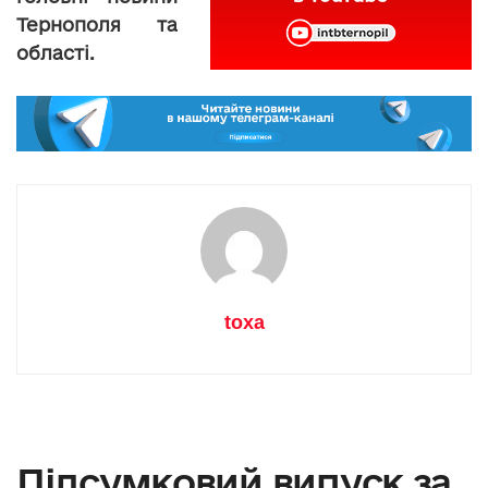
Тернополя та
області.
toxa
Підсумковий випуск за