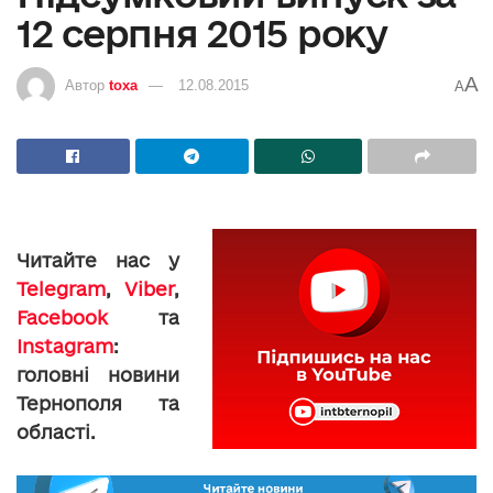
12 серпня 2015 року
A
Автор
toxa
12.08.2015
A
Читайте нас у
Telegram
,
Viber
,
Facebook
та
Instagram
:
головні новини
Тернополя та
області.