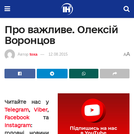
Про важливе. Олексій
Воронцов
A
Автор
toxa
12.08.2015
A
Читайте нас у
Telegram
,
Viber
,
Facebook
та
Instagram
:
головні новини