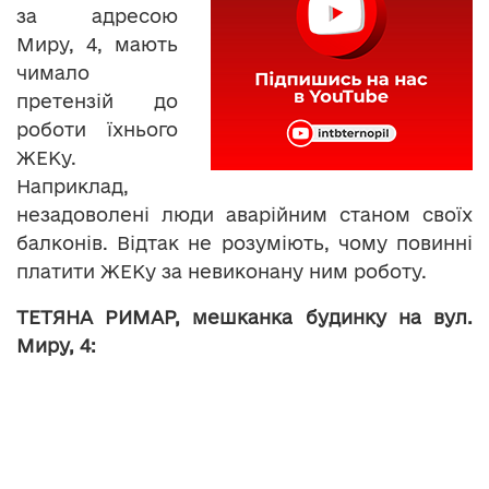
за адресою
Миру, 4, мають
чимало
претензій до
роботи їхнього
ЖЕКу.
Наприклад,
незадоволені люди аварійним станом своїх
балконів. Відтак не розуміють, чому повинні
платити ЖЕКу за невиконану ним роботу.
ТЕТЯНА РИМАР, мешканка будинку на вул.
Миру, 4:
«Сплачую за утримання будинку, сплачую
щомісячно, ніколи не було ні заборгованості,
нічого. Як я виконую свій обов’язок перед
ЖЕКом, я рахую, що не я повинна йти чотири