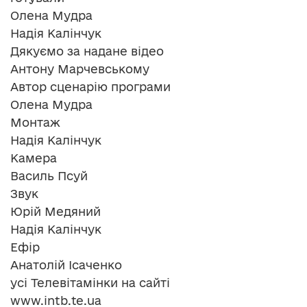
Олена Мудра
Надія Калінчук
Дякуємо за надане відео
Антону Марчевському
Автор сценарію програми
Олена Мудра
Монтаж
Надія Калінчук
Камера
Василь Псуй
Звук
Юрій Медяний
Надія Калінчук
Ефір
Анатолій Ісаченко
усі Телевітамінки на сайті
www.intb.te.ua