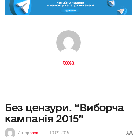
toxa
Без цензури. “Виборча
кампанія 2015”
A
Автор
toxa
10.09.2015
A