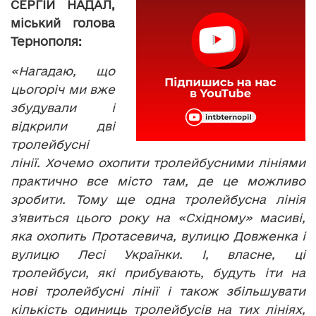
СЕРГІЙ НАДАЛ,
міський голова
Тернополя:
«Нагадаю, що
цьогоріч ми вже
збудували і
відкрили дві
тролейбусні
лінії. Хочемо охопити тролейбусними лініями
практично все місто там, де це можливо
зробити. Тому ще одна тролейбусна лінія
з’явиться цього року на «Східному» масиві,
яка охопить Протасевича, вулицю Довженка і
вулицю Лесі Українки. І, власне, ці
тролейбуси, які прибувають, будуть іти на
нові тролейбусні лінії і також збільшувати
кількість одиниць тролейбусів на тих лініях,