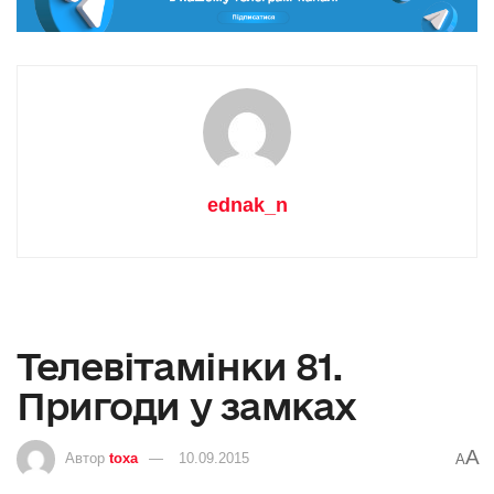
ednak_n
Телевітамінки 81.
Пригоди у замках
A
Автор
toxa
10.09.2015
A