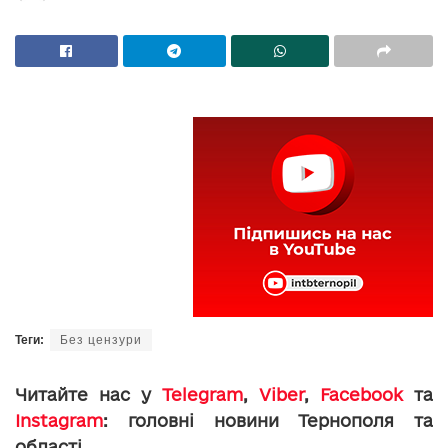
Теги:
Без цензури
Читайте нас у
Telegram
,
Viber
,
Facebook
та
Instagram
: головні новини Тернополя та
області.