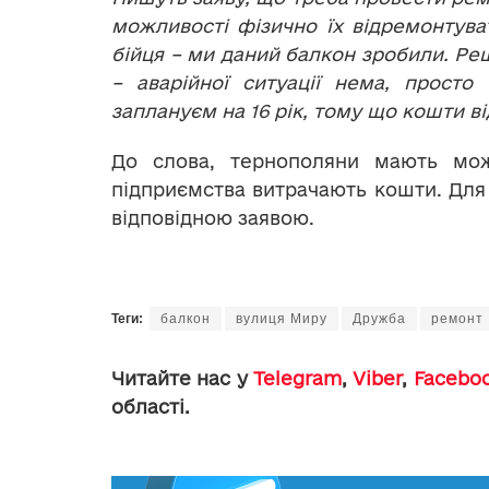
можливості фізично їх відремонтува
бійця – ми даний балкон зробили. Ре
– аварійної ситуації нема, прост
заплануєм на 16 рік, тому що кошти ві
До слова, тернополяни мають мож
підприємства витрачають кошти. Для 
відповідною заявою.
Теги:
балкон
вулиця Миру
Дружба
ремонт
Читайте нас у
Telegram
,
Viber
,
Facebo
області.