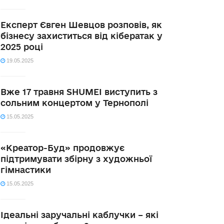
Експерт Євген Шевцов розповів, як
бізнесу захиститься від кібератак у
2025 році
19.05.2025
Вже 17 травня SHUMEI виступить з
сольним концертом у Тернополі
15.05.2025
«Креатор-Буд» продовжує
підтримувати збірну з художньої
гімнастики
15.05.2025
Ідеальні заручальні каблучки – які