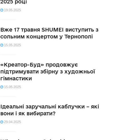
2025 році
19.05.2025
Вже 17 травня SHUMEI виступить з
сольним концертом у Тернополі
15.05.2025
«Креатор-Буд» продовжує
підтримувати збірну з художньої
гімнастики
15.05.2025
Ідеальні заручальні каблучки – які
вони і як вибирати?
29.04.2025