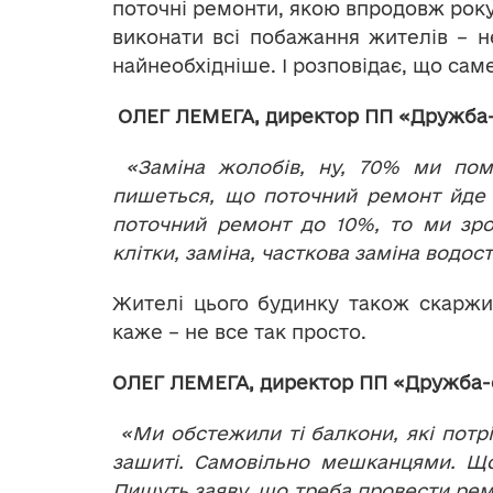
поточні ремонти, якою впродовж року
виконати всі побажання жителів – н
найнеобхідніше. І розповідає, що сам
ОЛЕГ ЛЕМЕГА, директор ПП «Дружба-
«Заміна жолобів, ну, 70% ми помі
пишеться, що поточний ремонт йде д
поточний ремонт до 10%, то ми зро
клітки, заміна, часткова заміна водост
Жителі цього будинку також скаржи
каже – не все так просто.
ОЛЕГ ЛЕМЕГА, директор ПП «Дружба-с
«Ми обстежили ті балкони, які потрі
зашиті. Самовільно мешканцями. Що
Пишуть заяву, що треба провести рем