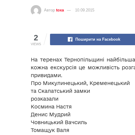
Автор
toxa
10.09.2015
2
Поширити на Facebook
VIEWS
На теренах Тернопільщині найбільша 
кожна екскурсія це можливість розга
привидами.
Про Микулинецький, Кременецький
та Скалатський замки
розказали
Космина Настя
Денис Мудрий
Човницький Вачсиль
Томащук Валя