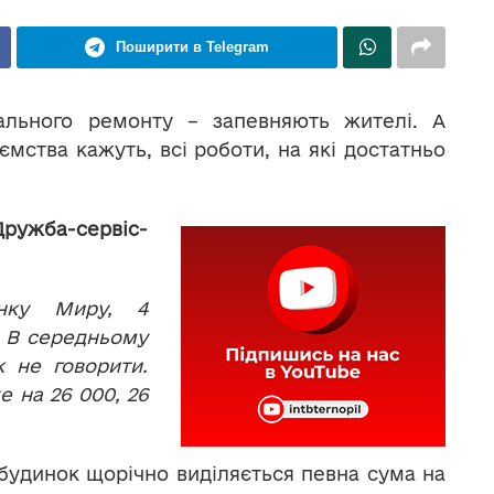
Поширити в Telegram
ального ремонту – запевняють жителі. А
мства кажуть, всі роботи, на які достатньо
ужба-сервіс-
нку Миру, 4
. В середньому
к не говорити.
 на 26 000, 26
будинок щорічно виділяється певна сума на