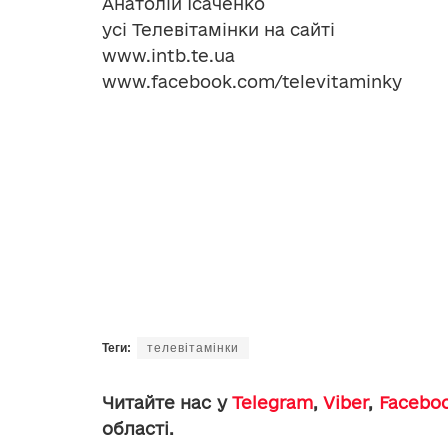
Анатолій Ісаченко
усі Телевітамінки на сайті
www.intb.te.ua
www.facebook.com/televitaminky
Теги:
телевітамінки
Читайте нас у
Telegram
,
Viber
,
Facebo
області.