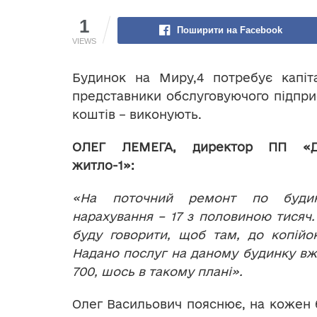
1
Поширити на Facebook
VIEWS
Будинок на Миру,4 потребує капіт
представники обслуговуючого підприє
коштів – виконують.
ОЛЕГ ЛЕМЕГА, директор ПП «Др
житло-1»:
«На поточний ремонт по буди
нарахування – 17 з половиною тисяч
буду говорити, щоб там, до копійо
Надано послуг на даному будинку вже
700, шось в такому плані».
Олег Васильович пояснює, на кожен 