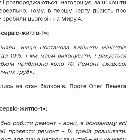
 і розпоряджаються. Наголошує, за ці кошти
ереально. Тому, в першу чергу дбають про
е зробили цьогоріч на Миру,4.
сервіс-житло-1»:
няли. Якщо Постанова Кабінету міністрів
о 10%, і ми маєм виконувати, і рахується
били приблизно коло 70. Ремонт сходової
ічних труб».
лись на стан балконів. Проте Олег Лемега
ервіс-житло-1»:
бно робити ремонт – вони, в основному всі
б провести ремонт – їх треба розшивати.
онт, але якщо балкон зашитий – ми не маєм