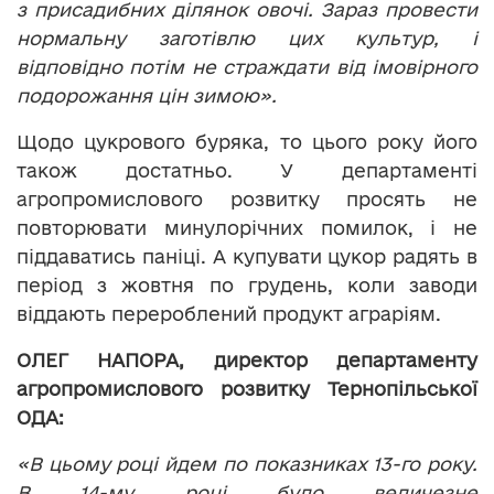
з присадибних ділянок овочі. Зараз провести
нормальну заготівлю цих культур, і
відповідно потім не страждати від імовірного
подорожання цін зимою».
Щодо цукрового буряка, то цього року його
також достатньо. У департаменті
агропромислового розвитку просять не
повторювати минулорічних помилок, і не
піддаватись паніці. А купувати цукор радять в
період з жовтня по грудень, коли заводи
віддають перероблений продукт аграріям.
ОЛЕГ НАПОРА, директор департаменту
агропромислового розвитку Тернопільської
ОДА:
«В цьому році йдем по показниках 13-го року.
В 14-му році було величезне