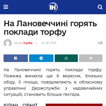
На Лановеччині горять
поклади торфу
A
Автор
Irynka
11.09.2015
A
На Лановеччині горять поклади торфу.
Пожежа виникла ще 9 вересня, близько
обіду. Її площа, повідомляють в обласному
управлінні Держслужби з надзвичайних
ситуацій, становить більше гектара.
ЮЛІАН СІРАНТ,