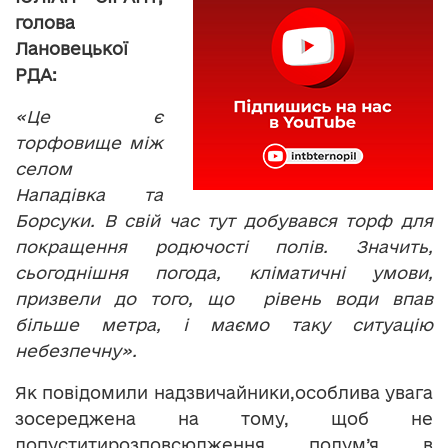
голова
Лановецької
РДА:
«Це є
торфовище між
селом
Нападівка та
Борсуки. В свій час тут добувався торф для
покращення родючості полів. Значить,
сьогоднішня погода, кліматичні умови,
призвели до того, що рівень води впав
більше метра, і маємо таку ситуацію
небезпечну».
Як повідомили надзвичайники,особлива увага
зосереджена на тому, щоб не
допуститирозповсюдження полум’я в