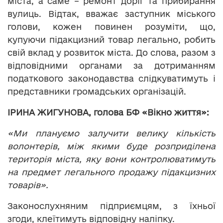
міста, а саме – ремонт доріг та прибирання
вулиць. Відтак, вважає заступник міського
голови, кожен повинен розуміти, що,
купуючи підакцизний товар легально, робить
свій вклад у розвиток міста. До слова, разом з
відповідними органами за дотриманням
податкового законодавства слідкуватимуть і
представники громадських організацій.
ІРИНА ЖИГУНОВА, голова БФ «Вікно життя»:
«Ми плануємо залучити велику кількість
волонтерів, між якими буде розприділена
територія міста, яку вони контролюватимуть
на предмет легального продажу підакцизних
товарів».
Законослухняним підприємцям, з їхньої
згоди, клеїтимуть відповідну наліпку.