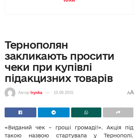
Тернополян
закликають просити
чеки при купівлі
підакцизних товарів
A
Автор
Irynka
10.09.2015
A
«Виданий чек – гроші громаді!». Акція під
такою назвою стартувала у Тернополі.