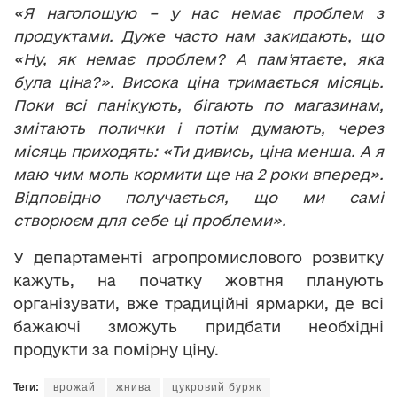
«Я наголошую – у нас немає проблем з
продуктами. Дуже часто нам закидають, що
«Ну, як немає проблем? А пам’ятаєте, яка
була ціна?». Висока ціна тримається місяць.
Поки всі панікують, бігають по магазинам,
змітають полички і потім думають, через
місяць приходять: «Ти дивись, ціна менша. А я
маю чим моль кормити ще на 2 роки вперед».
Відповідно получається, що ми самі
створюєм для себе ці проблеми».
У департаменті агропромислового розвитку
кажуть, на початку жовтня планують
організувати, вже традиційні ярмарки, де всі
бажаючі зможуть придбати необхідні
продукти за помірну ціну.
Теги:
врожай
жнива
цукровий буряк