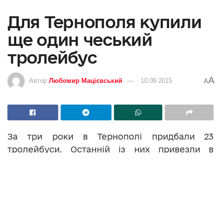
Для Тернополя купили
ще один чеський
тролейбус
A
Автор
Любомир Мацієвський
10.09.2015
A
За три роки в Тернополі придбали 23
тролейбуси. Останній із них привезли в
обласний центр із чеського міста Брно зовсім
нещодавно.
СЕРГІЙ НАДАЛ,
міський голова