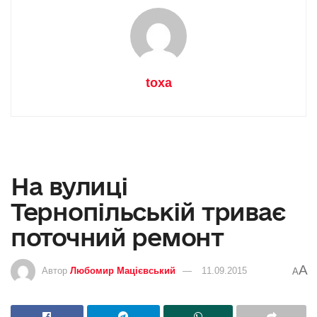
toxa
На вулиці
Тернопільській триває
поточний ремонт
A
Автор
Любомир Мацієвський
11.09.2015
A