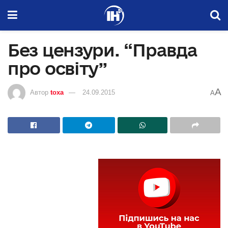
Без цензури. “Правда
про освіту”
A
Автор
toxa
24.09.2015
A