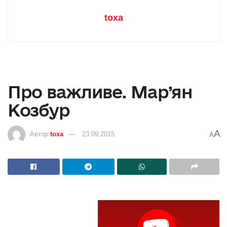
toxa
Про важливе. Мар’ян
Козбур
A
Автор
toxa
23.09.2015
A