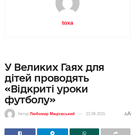
toxa
У Великих Гаях для
дітей проводять
«Відкриті уроки
футболу»
A
Автор
Любомир Мацієвський
23.09.2015
A