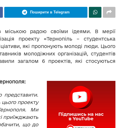
Поширити в Telegram
з міською радою своїми ідеями. В мерії
ізація проекту «Тернопіль – студентська
іціативи, які пропонують молоді люди. Цього
авників молодіжних організацій, студентів
авили загалом 6 проектів, які стосуються
ернополя:
о представити
.
ь цього проекту
Тернополя. Ми
кі приїжджають
обачити, що до