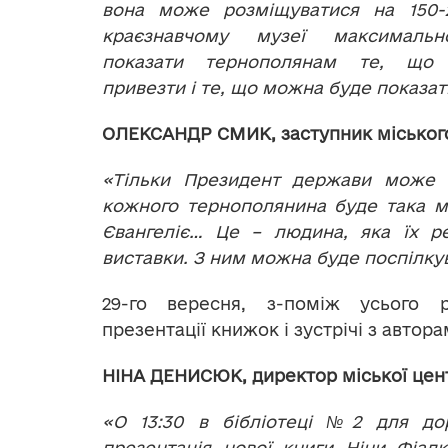
вона може розміщуватися на 150
краєзнавчому музеї максималь
показати тернополянам те, що
привезти і те, що можна буде показат
ОЛЕКСАНДР СМИК, заступник міського
«Тільки Президент держави може т
кожного тернополянина буде така м
Євангеліє… Це – людина, яка їх ре
виставки. З ним можна буде поспілку
29-го вересня, з-поміж усього рі
презентації книжок і зустрічі з автора
НІНА ДЕНИСЮК, директор міської цент
«О 13:30 в бібліотеці №2 для до
презентація нової книги Ніни Фіал