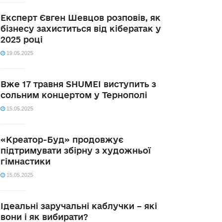
Експерт Євген Шевцов розповів, як
бізнесу захиститься від кібератак у
2025 році
19.05.2025
Вже 17 травня SHUMEI виступить з
сольним концертом у Тернополі
15.05.2025
«Креатор-Буд» продовжує
підтримувати збірну з художньої
гімнастики
15.05.2025
Ідеальні заручальні каблучки – які
вони і як вибирати?