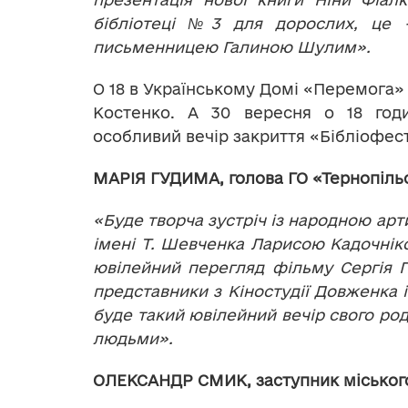
бібліотеці №3 для дорослих, це – 
письменницею Галиною Шулим».
О 18 в Українському Домі «Перемога» 
Костенко. А 30 вересня о 18 годи
особливий вечір закриття «Бібліофесту
МАРІЯ ГУДИМА, голова ГО «Тернопільс
«Буде творча зустріч із народною ар
імені Т. Шевченка Ларисою Кадочніко
ювілейний перегляд фільму Сергія П
представники з Кіностудії Довженка і 
буде такий ювілейний вечір свого ро
людьми».
ОЛЕКСАНДР СМИК, заступник міського