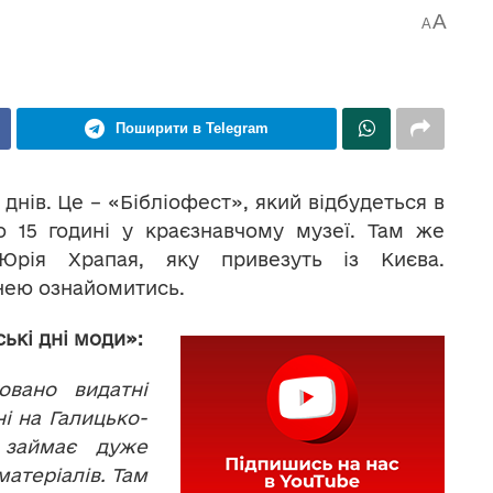
A
A
Поширити в Telegram
 днів. Це – «Бібліофест», який відбудеться в
о 15 годині у краєзнавчому музеї. Там же
 Юрія Храпая, яку привезуть із Києва.
 нею ознайомитись.
ькі дні моди»:
овано видатні
ні на Галицько-
 займає дуже
атеріалів. Там