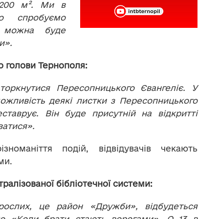
-200 м². Ми в
но спробуємо
 можна буде
и».
 голови Тернополя:
оркнутися Пересопницького Євангеліє. У
ожливість деякі листки з Пересопницького
ставрує. Він буде присутній на відкритті
ватися».
зноманіття подій, відвідувачів чекають
ми.
ралізованої бібліотечної системи:
рослих, це район «Дружби», відбудеться
ко «Коли брати стають ворогами». О 13 в