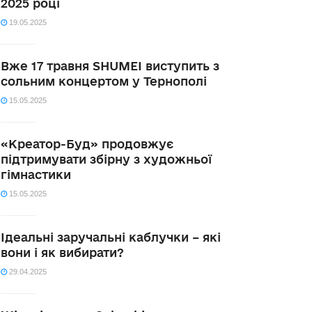
2025 році
19.05.2025
Вже 17 травня SHUMEI виступить з
сольним концертом у Тернополі
15.05.2025
«Креатор-Буд» продовжує
підтримувати збірну з художньої
гімнастики
15.05.2025
Ідеальні заручальні каблучки – які
вони і як вибирати?
29.04.2025