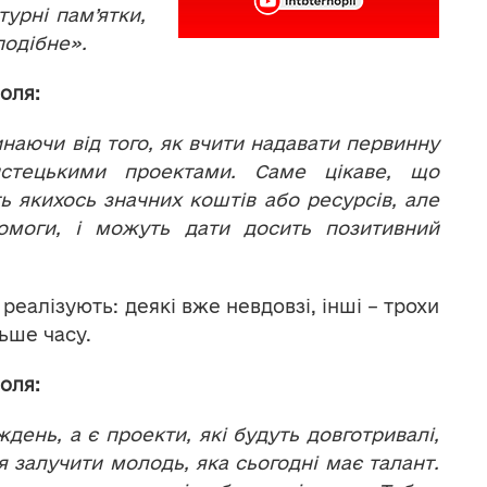
турні пам’ятки,
е подібне».
оля:
наючи від того, як вчити надавати первинну
истецькими проектами. Саме цікаве, що
ь якихось значних коштів або ресурсів, але
омоги, і можуть дати досить позитивний
 реалізують: деякі вже невдовзі, інші – трохи
ьше часу.
оля:
день, а є проекти, які будуть довготривалі,
я залучити молодь, яка сьогодні має талант.