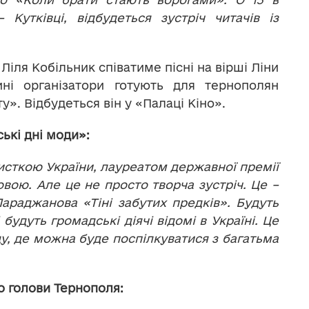
Кутківці, відбудеться зустріч читачів із
Ліля Кобільник співатиме пісні на вірші Ліни
ні організатори готують для тернополян
». Відбудеться він у «Палаці Кіно».
ькі дні моди»:
тисткою України, лауреатом державної премії
вою. Але це не просто творча зустріч. Це –
араджанова «Тіні забутих предків». Будуть
будуть громадські діячі відомі в Україні. Це
ду, де можна буде поспілкуватися з багатьма
 голови Тернополя: