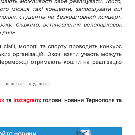
е мають можливості себе реалізувати. Тобто,
го місяця такі концерти, запрошувати оці
полян, студентів на безкоштовний концерт.
року. Скажімо, встановлення велопарковок
о дня».
я сім’ї, молоді та спорту проводить конкурс
их організацій. Охочі взяти участь можуть
 Переможці отримають кошти на реалізацію
проекти
студенти
ok
та
Instagram
: головні новини Тернополя та