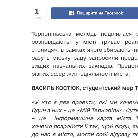
1
Поширити на Facebook
VIEWS
Тернопільська молодь поділилася 
розповідають: у місті триває реал
столиця», в рамках якого збирають ін
разу в міську раду запросили предст
вищих навчальних закладів. Предст
різних сфер життєдіяльності міста.
ВАСИЛЬ КОСТЮК,
студен
т
ськи
й
мер Т
«
У нас є два проекти, які ми хочем
Один з них – це «Мій Тернопіль». Сут
– це інформаційна карта міста 
хочемо розробити її так, щоб люди, я
до нас в місто, могли собі відразу п