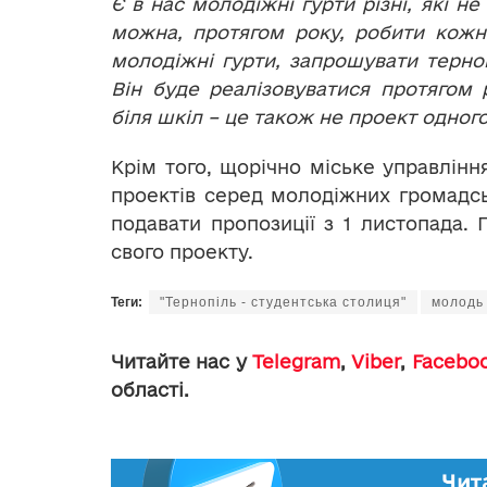
Є в нас молодіжні гурти різні, які н
можна, протягом року, робити кожно
молодіжні гурти, запрошувати терно
Він буде реалізовуватися протягом 
біля шкіл – це також не проект одног
Крім того, щорічно міське управлінн
проектів серед молодіжних громадськ
подавати пропозиції з 1 листопада.
свого проекту.
Теги:
"Тернопіль - студентська столиця"
молодь
Читайте нас у
Telegram
,
Viber
,
Facebo
області.