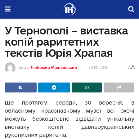
У Тернополі – виставка
копій раритетних
текстів Юрія Храпая
A
Автор
Любомир Мацієвський
29.09.2015
A
Ще протягом середи, 30 вересня, в
обласному краєзнавчому музеї всі охочі
можуть безкоштовно відвідати унікальну
виставку копій давньоукраїнських
рукописних раритетів.