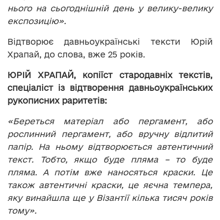
нього на сьогоднішній день у велику-велику
експозицію».
Відтворює давньоукраїнські тексти Юрій
Храпай, до слова, вже 25 років.
ЮРІЙ ХРАПАЙ, копіїст стародавніх текстів,
спеціаліст із відтворення давньоукраїнських
рукописних раритетів:
«Береться матеріал або пергамент, або
рослинний пергамент, або вручну відлитий
папір. На ньому відтворюється автентичний
текст. Тобто, якщо буде пляма – то буде
пляма. А потім вже наносяться краски. Це
також автентичні краски, це яєчна темпера,
яку винайшла ще у Візантії кілька тисяч років
тому».