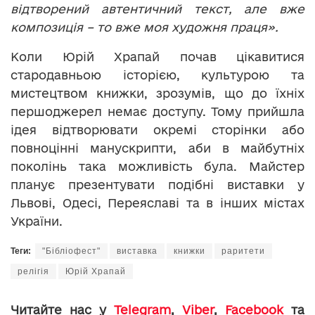
відтворений автентичний текст, але вже
композиція – то вже моя художня праця».
Коли Юрій Храпай почав цікавитися
стародавньою історією, культурою та
мистецтвом книжки, зрозумів, що до їхніх
першоджерел немає доступу. Тому прийшла
ідея відтворювати окремі сторінки або
повноцінні манускрипти, аби в майбутніх
поколінь така можливість була. Майстер
планує презентувати подібні виставки у
Львові, Одесі, Переяславі та в інших містах
України.
Теги:
"Бібліофест"
виставка
книжки
раритети
релігія
Юрій Храпай
Читайте нас у
Telegram
,
Viber
,
Facebook
та