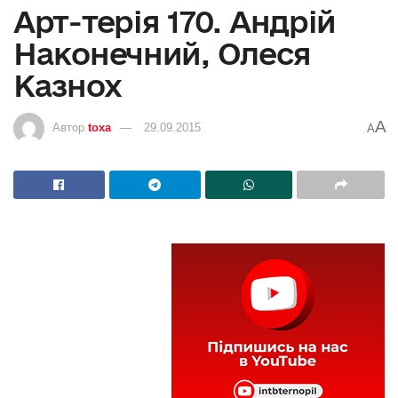
Арт-терія 170. Андрій
Наконечний, Олеся
Казнох
A
Автор
toxa
29.09.2015
A