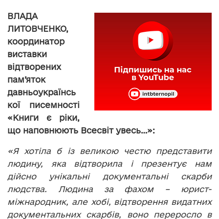
ВЛАДА
ЛИТОВЧЕНКО,
координатор
виставки
вiдтворених
пам’яток
давньоукраїнсь
кої писемностi
«Книги є рiки,
що наповнюють Всесвiт увесь…»:
«Я хотіла б із великою честю представити
людину, яка відтворила і презентує нам
дійсно унікальні документальні скарби
людства. Людина за фахом – юрист-
міжнародник, але хобі, відтворення видатних
документальних скарбів, воно переросло в