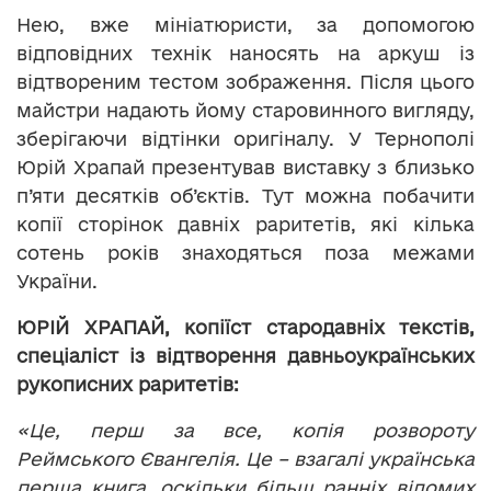
Нею, вже мініатюристи, за допомогою
відповідних технік наносять на аркуш із
відтвореним тестом зображення. Після цього
майстри надають йому старовинного вигляду,
зберігаючи відтінки оригіналу. У Тернополі
Юрій Храпай презентував виставку з близько
п’яти десятків об’єктів. Тут можна побачити
копії сторінок давніх раритетів, які кілька
сотень років знаходяться поза межами
України.
ЮРІЙ ХРАПАЙ, копіїст стародавніх текстів,
спеціаліст із відтворення давньоукраїнських
рукописних раритетів:
«Це, перш за все, копія розвороту
Реймського Євангелія. Це – взагалі українська
перша книга, оскільки більш ранніх відомих