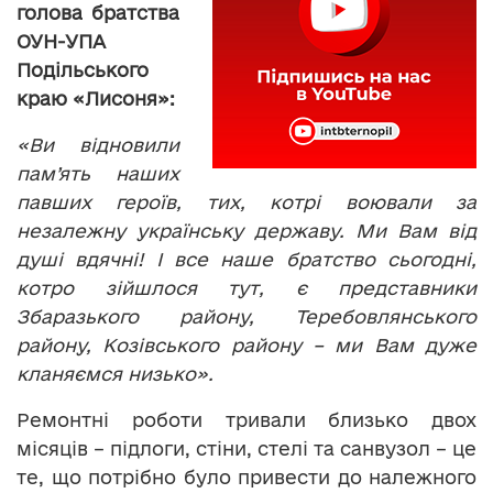
голова братства
ОУН-УПА
Подільського
краю «Лисоня»:
«Ви відновили
пам’ять наших
павших героїв, тих, котрі воювали за
незалежну українську державу. Ми Вам від
душі вдячні! І все наше братство сьогодні,
котро зійшлося тут, є представники
Збаразького району, Теребовлянського
району, Козівського району – ми Вам дуже
кланяємся низько».
Ремонтні роботи тривали близько двох
місяців – підлоги, стіни, стелі та санвузол – це
те, що потрібно було привести до належного