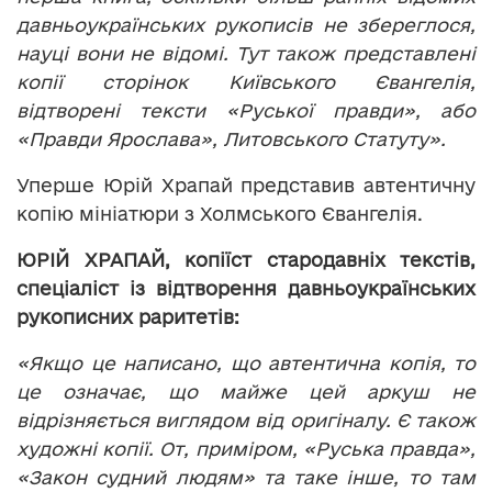
давньоукраїнських рукописів не збереглося,
науці вони не відомі. Тут також представлені
копії сторінок Київського Євангелія,
відтворені тексти «Руської правди», або
«Правди Ярослава», Литовського Статуту».
Уперше Юрій Храпай представив автентичну
копію мініатюри з Холмського Євангелія.
ЮРІЙ ХРАПАЙ, копіїст стародавніх текстів,
спеціаліст із відтворення давньоукраїнських
рукописних раритетів:
«Якщо це написано, що автентична копія, то
це означає, що майже цей аркуш не
відрізняється виглядом від оригіналу. Є також
художні копії. От, приміром, «Руська правда»,
«Закон судний людям» та таке інше, то там