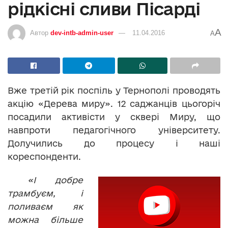
рідкісні сливи Пісарді
A
Автор
dev-intb-admin-user
11.04.2016
A
Вже третій рік поспіль у Тернополі проводять
акцію «Дерева миру». 12 саджанців цьогоріч
посадили активісти у сквері Миру, що
навпроти педагогічного університету.
Долучились до процесу і наші
кореспонденти.
«І добре
трамбуєм, і
поливаєм як
можна більше