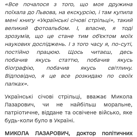
«Все почалося з того, що моя дружина
поїхала до Львова, на екскурсію, і там купила
мені книгу «Українські січові стрільці», такий
великий фотоальбом. І, власне, я тоді
зрозумів, що це стане тим об’єктом моїх
наукових досліджень. І з того часу я, по-суті,
постійно працюю. Щось читаєш, десь
побачив якусь статтю, побачив якусь
біографію, побачив якусь світлину.
Відповідно, я це все розкидаю по своїх
папках».
Українські січові стрільці, вважає Микола
Лазарович, чи не найбільш моральне,
патріотичне, віддане та освічене військо, яке
будь-коли було в Україні.
МИКОЛА ЛАЗАРОВИЧ, доктор політичних