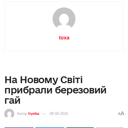
toxa
На Новому Світі
прибрали березовий
гай
A
Автор
Irynka
08.04.2016
A