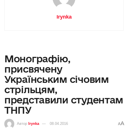
Irynka
Монографію,
присвячену
Українським січовим
стрільцям,
представили студентам
ТНПУ
A
Автор
Irynka
08.04.2016
A