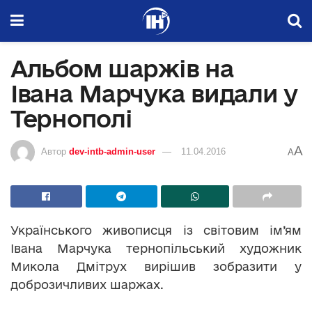
Альбом шаржів на
Івана Марчука видали у
Тернополі
A
Автор
dev-intb-admin-user
11.04.2016
A
Українського живописця із світовим ім’ям
Івана Марчука тернопільський художник
Микола Дмітрух вирішив зобразити у
доброзичливих шаржах.