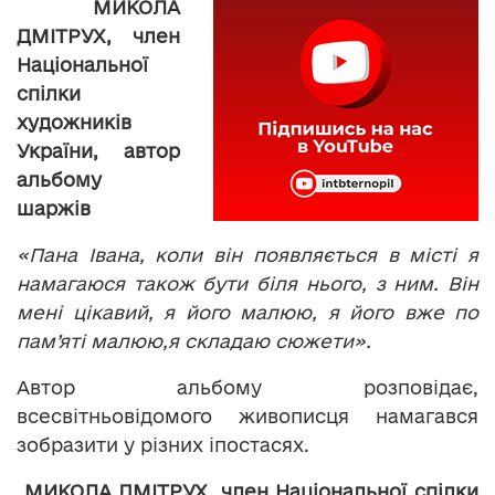
МИКОЛА
ДМІТРУХ, член
Національної
спілки
художників
України, автор
альбому
шаржів
«Пана Івана, коли він появляється в місті я
намагаюся також бути біля нього, з ним. Він
мені цікавий, я його малюю, я його вже по
пам’яті малюю,я складаю сюжети».
Автор альбому розповідає,
всесвітньовідомого живописця намагався
зобразити у різних іпостасях.
МИКОЛА ДМІТРУХ, член Національної спілки