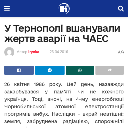
У Тернополі вшанували
жертв аварії на ЧАЕС
A
Автор
Irynka
26.04.2016
A
26 квітня 1986 року. Цей день, назавжди
закарбувався у пам’яті чи не кожного
українця. Тоді, вночі, на 4-му енергоблоці
Чорнобильської атомної електростанції
прогримів вибух. Наслідки – вкрай невтішні:
земля, забруднена радіацією, спорожнілі