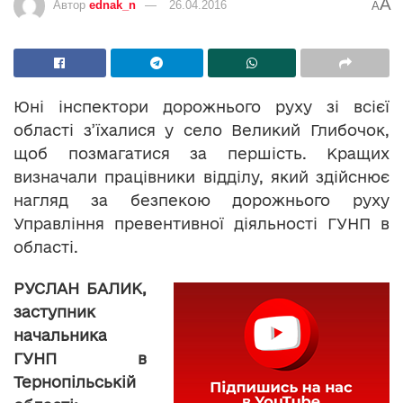
A
Автор
ednak_n
26.04.2016
A
Юні інспектори дорожнього руху зі всієї
області з’їхалися у село Великий Глибочок,
щоб позмагатися за першість. Кращих
визначали працівники відділу, який здійснює
нагляд за безпекою дорожнього руху
Управління превентивної діяльності ГУНП в
області.
РУСЛАН БАЛИК
,
заступник
начальника
ГУНП в
Тернопільській