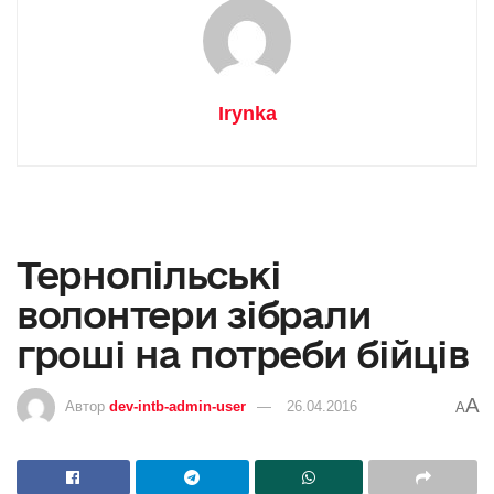
Irynka
Тернопільські
волонтери зібрали
гроші на потреби бійців
A
Автор
dev-intb-admin-user
26.04.2016
A