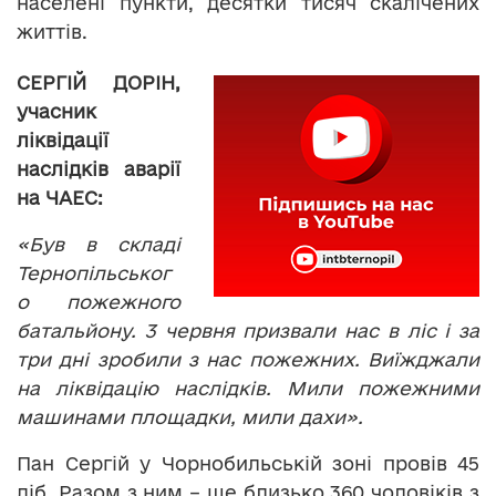
населені пункти, десятки тисяч скалічених
життів.
СЕРГІЙ ДОРІН,
учасник
ліквідації
наслідків аварії
на ЧАЕС:
«Був в складі
Тернопільськог
о пожежного
батальйону. 3 червня призвали нас в ліс і за
три дні зробили з нас пожежних. Виїжджали
на ліквідацію наслідків. Мили пожежними
машинами площадки, мили дахи».
Пан Сергій у Чорнобильській зоні провів 45
діб. Разом з ним – ще близько 360 чоловіків з