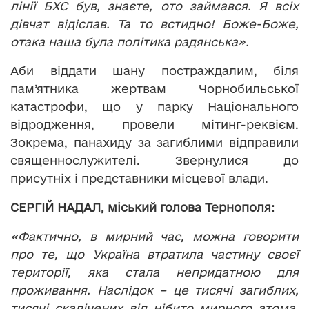
лінії БХС був, знаєте, ото займався. Я всіх
дівчат відіслав. Та то встидно! Боже-Боже,
отака наша була політика радянська».
Аби віддати шану постраждалим, біля
пам’ятника жертвам Чорнобильської
катастрофи, що у парку Національного
відродження, провели мітинг-реквієм.
Зокрема, панахиду за загиблими відправили
священнослужителі. Звернулися до
присутніх і представники місцевої влади.
СЕРГІЙ НАДАЛ, міський голова Тернополя:
«Фактично, в мирний час, можна говорити
про те, що Україна втратила частину своєї
території, яка стала непридатною для
проживання. Наслідок – це тисячі загиблих,
тисячі скалічених від нібито мирного атома,