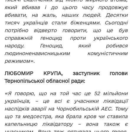
який вбивав і до цього часу продовжує
вбивати, на жаль, наших людей. Десятки
тисяч українців стали біженцями. Сьогодні
потрібно відверто говорити, що це був
справжній геноцид проти українського
народу. Геноцид, який робився
людиноненависницьким комуністичним
режимом».
ЛЮБОМИР КРУПА, заступник голови
Тернопільської обласної ради:
«Я говорю, що на той час це 52 мільйони
українців, – це всі є учасники ліквідації
наслідків аварії на Чорнобильській АЕС. Тому
що та медсестра, яка брала кров чи ставила
капельницю ліквідатору – вона також є
учасником. Вона теж рятувала цього героя,