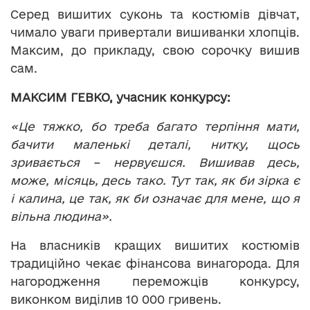
Серед вишитих суконь та костюмів дівчат,
чимало уваги привертали вишиванки хлопців.
Максим, до прикладу, свою сорочку вишив
сам.
МАКСИМ ГЕВКО, учасник конкурсу:
«Це тяжко, бо треба багато терпіння мати,
бачити маленькі деталі, нитку, щось
зривається – нервуєшся. Вишивав десь,
може, місяць, десь тако. Тут так, як би зірка є
і калина, це так, як би означає для мене, що я
вільна людина».
На власників кращих вишитих костюмів
традиційно чекає фінансова винагорода. Для
нагородження переможців конкурсу,
виконком виділив 10 000 гривень.