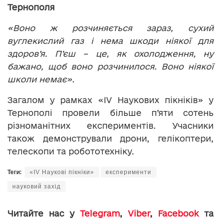
Тернополя
«Воно ж розчиняється зараз, сухий
вуглекислий газ і нема шкоди ніякої для
здоров’я. П’єш – це, як охолодження, ну
бажано, щоб воно розчинилося. Воно ніякої
школи немає».
Загалом у рамках «IV Наукових пікніків» у
Тернополі провели більше п’яти сотень
різноманітних експериментів. Учасники
також демонстрували дрони, гелікоптери,
телескопи та робототехніку.
Теги:
«IV Наукові пікніки»
експерименти
науковий захід
Читайте нас у
Telegram
,
Viber
,
Facebook
та