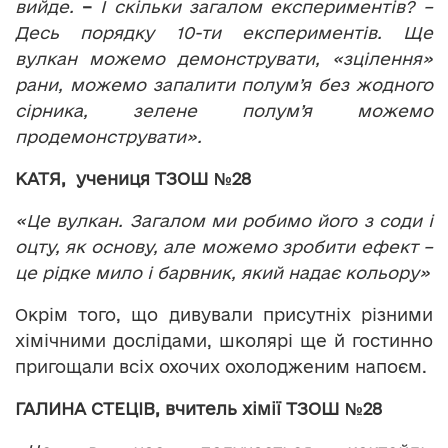
вийде.
–
І скільки загалом експериментів? –
Десь порядку 10-ти експериментів. Ще
вулкан можемо демонструвати, «зцілення»
рани, можемо запалити полум’я без жодного
сірника, зелене полум’я можемо
продемонструвати».
КАТЯ, учениця ТЗОШ №28
«Це вулкан. Загалом ми робимо його з соди і
оцту, як основу, але можемо зробити ефект –
це рідке мило і барвник, який надає кольору»
Окрім того, що дивували присутніх різними
хімічними дослідами, школярі ще й гостинно
пригощали всіх охочих охолодженим напоєм.
ГАЛИНА СТЕЦІВ, вчитель хімії ТЗОШ №28