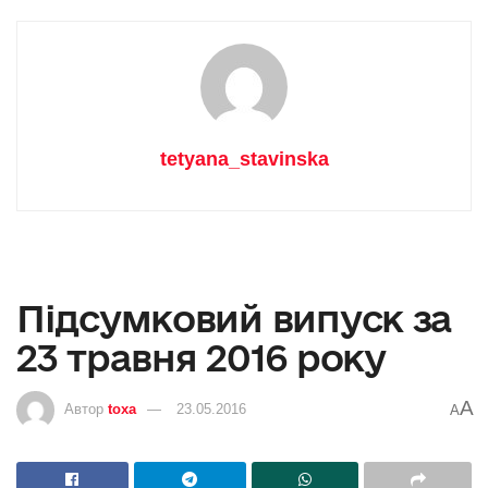
tetyana_stavinska
Підсумковий випуск за
23 травня 2016 року
A
Автор
toxa
23.05.2016
A