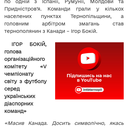
по одній з Іспанії, Румунії, Молдови та
Придністров’я. Команди грали у кількох
населених пунктах Тернопільщини, а
головним арбітром змагань став
тернополянин з Канади – Ігор Бокій.
ІГОР БОКІЙ,
голова
організаційного
комітету «V
чемпіонату
світу з футболу
серед
українських
діаспорних
команд»
«Масив Канада. Досить символічно, якась