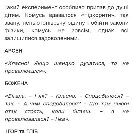
Такий експеримент особливо припав до душі
дітям. Комусь вдавалося «підкорити», так
звану, неньютонівську рідину і обійти закони
фізики, комусь не зовсім, однак всі
залишилися задоволеними.
АРСЕН
«Класно! Якщо швидко рухатися, то не
провалюєшся».
БОЖЕНА
«Бігала. – І як? – Класно. – Сподобалося? –
Так. – А чим сподобалося? – Що там ніжки
отак стоять, коли бігаєш. – А не
провалювалася? – Нєа».
ІГОР та ГЛІБ