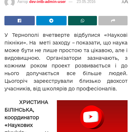
A
Автор
dev-intb-admin-user
23.05.2016
A
У Тернополі вчетверте відбулися «Наукові
пікніки». На меті заходу
–
показати, що наука
може бути не лише простою та цікавою, але і
видовищною. Організатори зазначають, з
кожним роком проект розвивається і до
нього долучається все більше людей.
Цьогоріч зареєстрували близько двохсот
учасників, від школярів до професіоналів.
ХРИСТИНА
БІЛІНСЬКА,
координатор
«Наукових