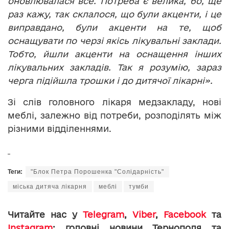
оновлювалася все. Потреба є велика, бо, ще
раз кажу, так склалося, що були акценти, і це
виправдано, були акценти на те, щоб
оснащувати по черзі якісь лікувальні заклади.
Тобто, йшли акценти на оснащення інших
лікувальних закладів. Так я розумію, зараз
черга підійшла трошки і до дитячої лікарні».
Зі слів головного лікаря медзакладу, нові
меблі, залежно від потреби, розподілять між
різними відділеннями.
Теги:
"Блок Петра Порошенка "Солідарність"
міська дитяча лікарня
меблі
тумби
Читайте нас у
Telegram
,
Viber
,
Facebook
та
Instagram
: головні новини Тернополя та