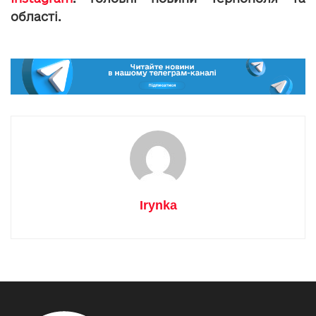
області.
Irynka