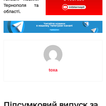
Тернополя та
області.
toxa
Підсумковий випуск за