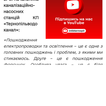
каналізаційно-
насосних
станцій КП
«Тернопільводо
канал»:
«Пошкодження
електропроводки та освітлення – це є одне з
головних пошкоджень і проблем, з якими ми
стикаємось. Друге – це є пошкодження
форсунок. Особлива увага – це є біля
поштамту «Кульбаба» так званий фонтан, і в
парку «Топільче».
Такі пошкодження, каже Василь Дичко,
щороку виявляють десятками. Відтак, у
«Тернопільводоканалі» просять запам’ятати
так зване правило «трьох «не». Перше – не