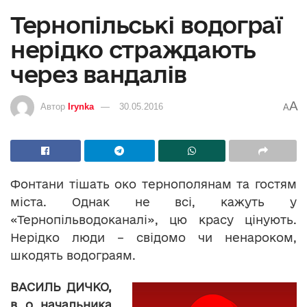
Тернопільські водограї
нерідко страждають
через вандалів
A
Автор
Irynka
30.05.2016
A
Фонтани тішать око тернополянам та гостям
міста. Однак не всі, кажуть у
«Тернопільводоканалі», цю красу цінують.
Нерідко люди – свідомо чи ненароком,
шкодять водограям.
ВАСИЛЬ ДИЧКО,
в. о. начальника