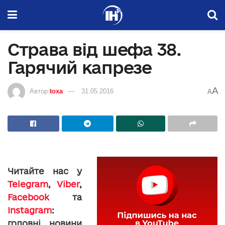
Страва від шефа 38.
Гарячий капрезе
A
Автор
toxa
31.05.2016
A
Читайте нас у
Telegram
,
Viber
,
Facebook
та
Instagram
:
головні новини