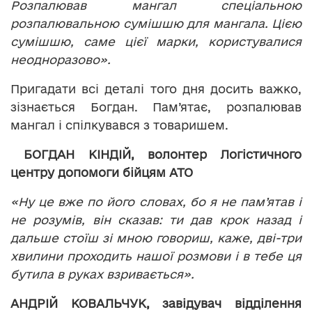
Розпалював мангал спеціальною
розпалювальною сумішшю для мангала. Цією
сумішшю, саме цієї марки, користувалися
неодноразово».
Пригадати всі деталі того дня досить важко,
зізнається Богдан. Пам’ятає, розпалював
мангал і спілкувався з товаришем.
БОГДАН КІНДІЙ, волонтер Логістичного
центру допомоги бійцям АТО
«Ну це вже по його словах, бо я не пам’ятав і
не розумів, він сказав: ти дав крок назад і
дальше стоїш зі мною говориш, каже, дві-три
хвилини проходить нашої розмови і в тебе ця
бутила в руках взривається».
АНДРІЙ КОВАЛЬЧУК, завідувач відділення