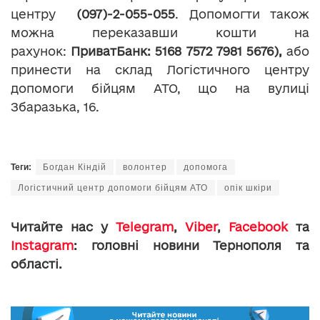
центру
(097)-2-055-055
. Допомогти також
можна переказавши кошти на
рахунок:
ПриватБанк: 5168 7572 7981 5676),
або
принести на склад Логістичного центру
допомоги бійцям АТО, що на вулиці
Збаразька, 16.
Теги:
Богдан Кіндій
волонтер
допомога
Логістичний центр допомоги бійцям АТО
опік шкіри
Читайте нас у
Telegram
,
Viber
,
Facebook
та
Instagram
: головні новини Тернополя та
області.