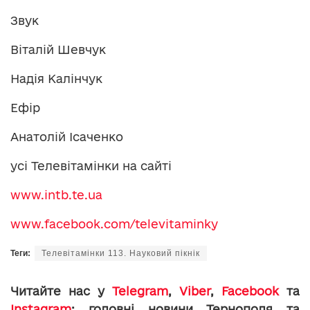
Звук
Віталій Шевчук
Надія Калінчук
Ефір
Анатолій Ісаченко
усі Телевітамінки на сайті
www.intb.te.ua
www.facebook.com/televitaminky
Теги:
Телевітамінки 113. Науковий пікнік
Читайте нас у
Telegram
,
Viber
,
Facebook
та
Instagram
: головні новини Тернополя та