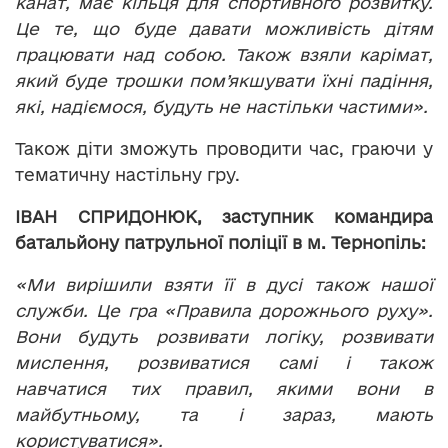
канат, має кільця для спортивного розвитку.
Це те, що буде давати можливість дітям
працювати над собою. Також взяли к
а
рімат,
який буде трошки пом’якшувати їхні падіння,
які, надіємося, будуть не настільки частими».
Також діти зможуть проводити час, граючи у
тематичну настільну гру.
ІВАН СПРИДОНЮК, заступник командира
батальйону патрульної поліції в м. Тернопіль:
«Ми вирішили взяти її в дусі також нашої
служби. Це гра «Правила дорожнього руху».
Вони будуть розвивати логіку, розвивати
мислення, розвиватися самі і також
навчатися тих правил, якими вони в
майбутньому, та і зараз, мають
користуватися».