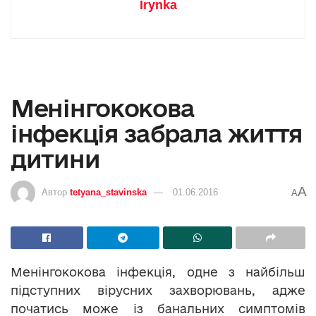
Irynka
Менінгококова
інфекція забрала життя
дитини
A
Автор
tetyana_stavinska
01.06.2016
A
Менінгококова інфекція, одне з найбільш
підступних вірусних захворювань, адже
початись може із банальних симптомів