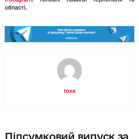
області.
toxa
Підсумковий випуск за