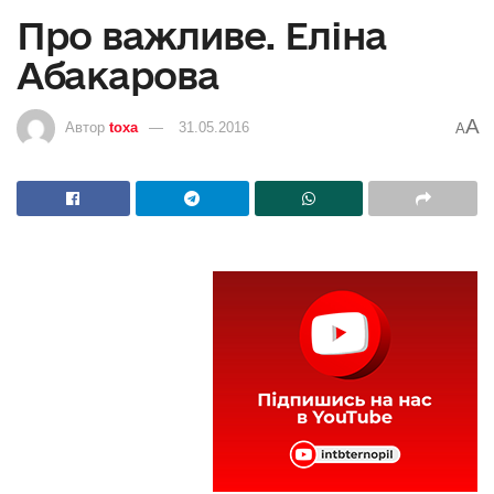
Про важливе. Еліна
Абакарова
A
Автор
toxa
31.05.2016
A