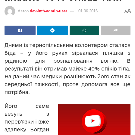
A
Автор
dev-intb-admin-user
01.06.2016
A
Днями із тернопільським волонтером сталася
біда – у його руках зірвалася пляшка з
рідиною для розпалювання вогню. В
результаті він отримав майже 40% опіків тіла.
На даний час медики розцінюють його стан як
середньої тяжкості, проте допомога все ще
потрібна.
Його саме
везуть з
перев’язки і вже
здалеку Богдан