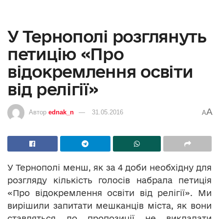
У Тернополі розглянуть
петицію «Про
відокремлення освіти
від релігії»
A
Автор
ednak_n
31.05.2016
A
У Тернополі менш, як за 4 доби необхідну для
розгляду кількість голосів набрала петиція
«Про відокремлення освіти від релігії». Ми
вирішили запитати мешканців міста, як вони
ставляться до пропозиції не викладати