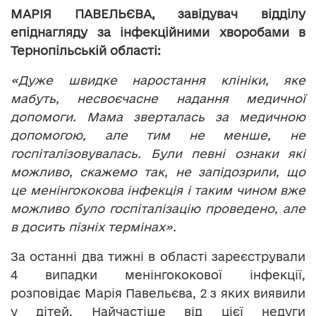
МАРІЯ ПАВЕЛЬЄВА, завідувач відділу
епіднагляду за інфекційними хворобами в
Тернопільській області:
«Дуже швидке наростання клініки, яке
мабуть, несвоєчасне надання медичної
допомоги. Мама зверталась за медичною
допомогою, але тим не менше, не
госпіталізовувалась. Були певні ознаки які
можливо, скажемо так, не запідозрили, що
це менінгококова інфекція і таким чином вже
можливо було госпіталізацію проведено, але
в досить пізніх термінах».
За останні два тижні в області зареєстрували
4 випадки менінгококової інфекції,
розповідає Марія Павельєва, 2 з яких виявили
у дітей. Найчастіше від цієї недуги