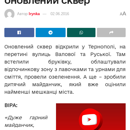
оновлений сквер
A
Автор
Irynka
02.06.2016
A
Оновлений сквер відкрили у Тернополі, на
перетині вулиць Валової та Руської. Там
встелили бруківку, облаштували
відпочинкову зону з лавочками та урнами для
сміття, провели озеленення. А ще – зробили
дитячий майданчик, який вже оцінили
найменші мешканці міста.
ВІРА:
«Дуже гарний
майданчик,