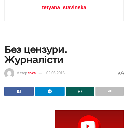
tetyana_stavinska
Без цензури.
Журналісти
A
Автор
toxa
02.06.2016
A