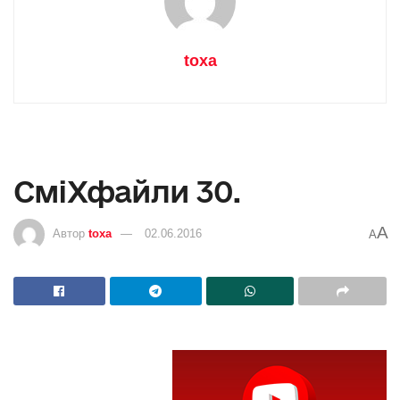
toxa
СміХфайли 30.
A
Автор
toxa
02.06.2016
A