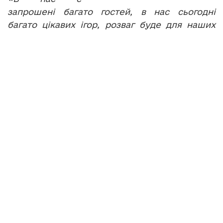
запрошені багато гостей, в нас сьогодні
багато цікавих ігор, розваг буде для наших
дітей (перебивка)Наші діти мають мирне
небо, але є діти, які сьогодні потерпають від
того лиха, яке прийшло у нашу країну, тому у
нас багато заходів будуть присвячені і таким
сумним подіям. Ми будемо сьогодні
говорити про те, що дітям потрібен мир,
дорослі повинні боротися за цей мир, дорослі
повинні організувати і все зробити для того,
щоб наші діти жили під мирним небом».
Закликали до миру у цей святковий день і
діти учасників АТО. Зі всієї області у
Тернопіль приїхала малеча, аби спільно з
однолітками з Польщі провести флеш-моб
«Діти світу проти війни».