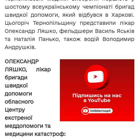
шостому всеукраїнському чемпіонаті бригад
швидкої допомоги, який відбувся в Харкові.
Цьогоріч Тернопільщину представили лікар
Олександр Ляшко, фельдшери Василь Яськів
та Наталія Панько, також водій Володимир
Андрушків.
ОЛЕКСАНДР
ЛЯШКО, лікар
бригади
швидкої
допомоги
обласного
Центру
екстреної
меддопомоги та
медицини катастроф: