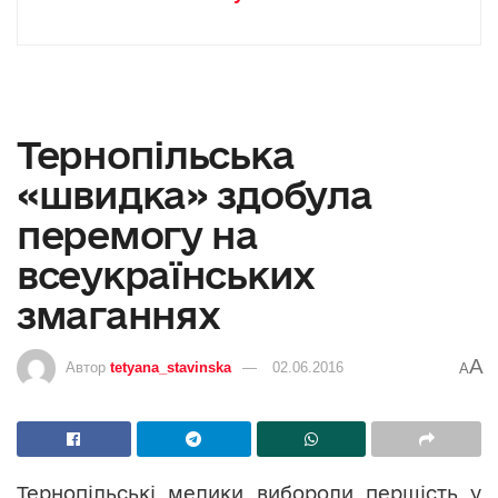
Тернопільська
«швидка» здобула
перемогу на
всеукраїнських
змаганнях
A
Автор
tetyana_stavinska
02.06.2016
A
Тернопільські медики вибороли першість у