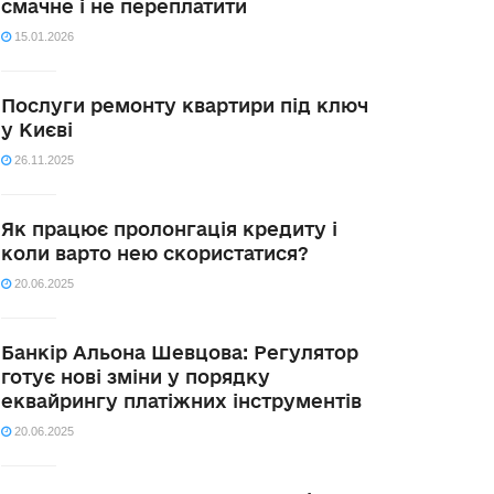
смачне і не переплатити
15.01.2026
Послуги ремонту квартири під ключ
у Києві
26.11.2025
Як працює пролонгація кредиту і
коли варто нею скористатися?
20.06.2025
Банкір Альона Шевцова: Регулятор
готує нові зміни у порядку
еквайрингу платіжних інструментів
20.06.2025