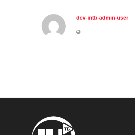
dev-intb-admin-user