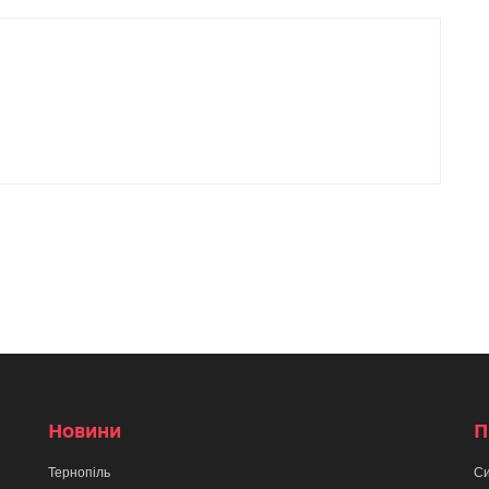
Новини
П
Тернопіль
Си