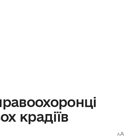
правоохоронці
ох крадіїв
A
A