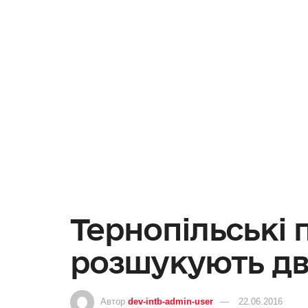
Тернопільські 
розшукують дв
Автор
dev-intb-admin-user
22.06.2016