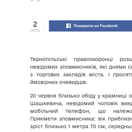
2
Поширити на Facebook
VIEWS
Тернопільські правоохоронці ро
невідомих зловмисників, які днями с
з торгових закладів міста. І просят
ймовірних очевидців.
20 червня близько обіду у крамниці о
Шашкевича, невідомий чоловік викр
мобільний телефон, що належа
Прикмети зловмисника: вік приблизн
зріст близько 1 метра 70 см, середн