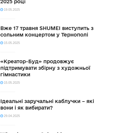
2025 році
19.05.2025
Вже 17 травня SHUMEI виступить з
сольним концертом у Тернополі
15.05.2025
«Креатор-Буд» продовжує
підтримувати збірну з художньої
гімнастики
15.05.2025
Ідеальні заручальні каблучки – які
вони і як вибирати?
29.04.2025