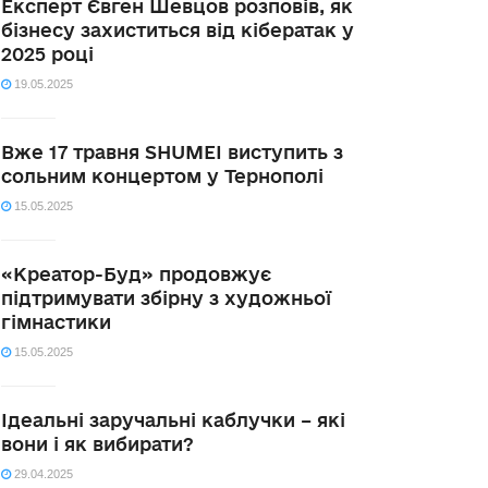
Експерт Євген Шевцов розповів, як
бізнесу захиститься від кібератак у
2025 році
19.05.2025
Вже 17 травня SHUMEI виступить з
сольним концертом у Тернополі
15.05.2025
«Креатор-Буд» продовжує
підтримувати збірну з художньої
гімнастики
15.05.2025
Ідеальні заручальні каблучки – які
вони і як вибирати?
29.04.2025