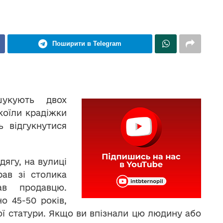
Поширити в Telegram
зшукують двох
коїли крадіжки
ь відгукнутися
дягу, на вулиці
ав зі столика
в продавцю.
о 45-50 років,
ьої статури. Якщо ви впізнали цю людину або