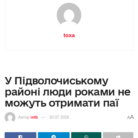
toxa
У Підволочиському
районі люди роками не
можуть отримати паї
A
Автор
intb
20.07.2016
A