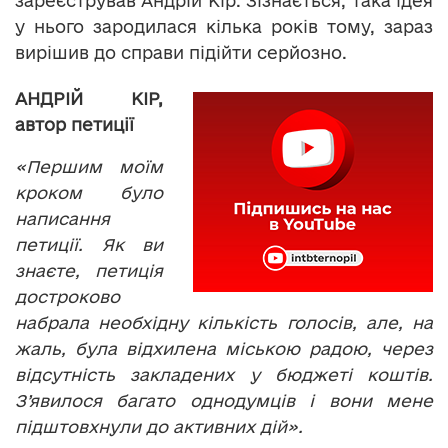
зареєстрував Андрій Кір. Зізнається, така ідея
у нього зародилася кілька років тому, зараз
вирішив до справи підійти серйозно.
АНДРІЙ КІР,
автор петиції
«Першим моїм
кроком було
написання
петиції. Як ви
знаєте, петиція
достроково
набрала необхідну кількість голосів, але, на
жаль, була відхилена міською радою, через
відсутність закладених у бюджеті коштів.
З’явилося багато однодумців і вони мене
підштовхнули до активних дій».