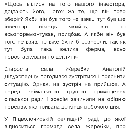
«Щось в’їлися на того нашого інвестора,
доїдають його, чого? За те, що він тово
зберіг? Якби він був того не взяв… тут був ще
інвестор німець якийсь, він то
всьопоремонтував, придбав. А якби він був
того не взяв, то вже були б рознесли, так як
тут була така велика ферма, всьо
порозтаскували по цеглині»
Староста села Жеребки Анатолій
Дідухспершу погодився зустрітися і пояснити
ситуацію. Однак, на зустріч не прийшов. А
перед знімальною групою приміщення
сільської ради і зовсім зачинили на обідню
перерву, яка тривала до кінця робочого дня.
У Підволочиській селищній раді, до якої
відноситься громада села Жеребки, про