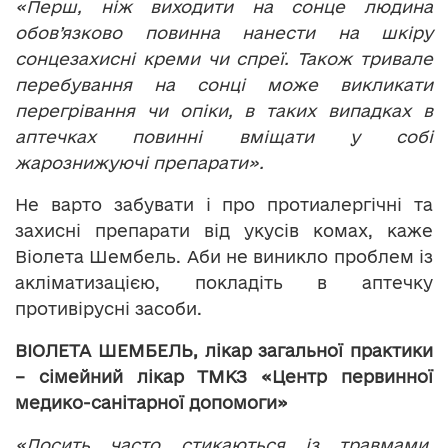
«Перш, ніж виходити на сонце людина
обов’язково повинна нанести на шкіру
сонцезахисні креми чи спреї. Також тривале
перебування на сонці може викликати
перегрівання чи опіки, в таких випадках в
аптечках повинні вміщати у собі
жарознижуючі препарати».
Не варто забувати і про протиалергічні та
захисні препарати від укусів комах, каже
Віолета Шембель. Аби не виникло проблем із
акліматизацією, покладіть в аптечку
противірусні засоби.
ВІОЛЕТА ШЕМБЕЛЬ, лікар загальної практики
– сімейний лікар ТМКЗ «Центр первинної
медико-санітарної допомоги»
«Досить часто стикаються із травмами,