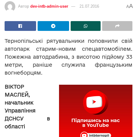
A
Автор
dev-intb-admin-user
21.07.2016
A
Тернопільські рятувальники поповнили свій
автопарк старим-новим спецавтомобілем.
Пожежна автодрабина, з висотою підйому 33
метри, раніше служила французьким
вогнеборцям.
ВІКТОР
МАСЛЕЙ,
начальник
Управління
ДСНСУ
в
області