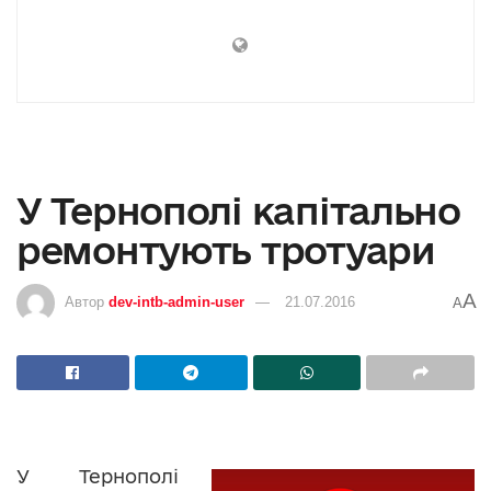
У Тернополі капітально
ремонтують тротуари
A
Автор
dev-intb-admin-user
21.07.2016
A
У Тернополі