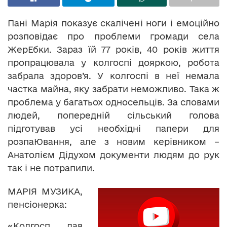
Пані Марія показує скалічені ноги і емоційно
розповідає про проблеми громади села
ЖерЕбки. Зараз їй 77 років, 40 років життя
пропрацювала у колгоспі дояркою, робота
забрала здоров’я. У колгоспі в неї немала
частка майна, яку забрати неможливо. Така ж
проблема у багатьох односельців. За словами
людей, попередній сільський голова
підготував усі необхідні папери для
розпаЮвання, але з новим керівником –
Анатолієм Дідухом документи людям до рук
так і не потрапили.
МАРІЯ МУЗИКА,
пенсіонерка:
«Колгосп дав