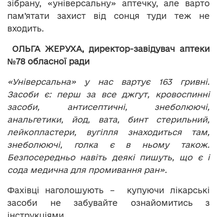
зібрану, «універсальну» аптечку, але варто
пам’ятати захист від сонця туди теж не
входить.
ОЛЬГА ЖЕРУХА, директор-завідувач аптеки
№78 обласної ради
«Універсальна» у нас вартує 163 гривні.
Засоби є: перш за все джгут, кровоспинні
засоби, антисептичні, знеболюючі,
анальгетики, йод, вата, бинт стерильний,
лейкопластери, вугілля знаходиться там,
знеболюючі, голка є в ньому також.
Безпосередньо навіть деякі пишуть, що є і
сода медична для промивання ран».
Фахівці наголошують – купуючи лікарські
засоби не забувайте ознайомитись з
інструкціями.