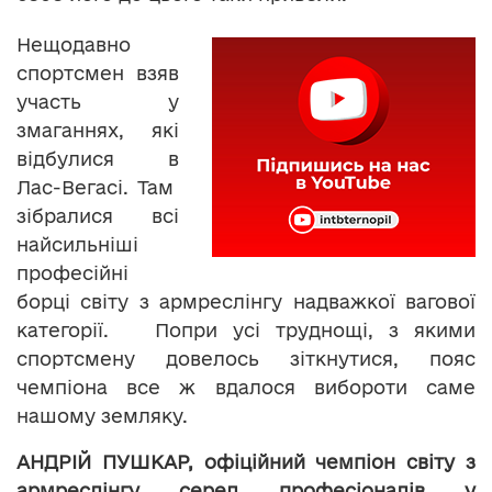
Нещодавно
спортсмен взяв
участь у
змаганнях, які
відбулися в
Лас-Вегасі. Там
зібралися всі
найсильніші
професійні
борці світу з армреслінгу надважкої вагової
категорії. Попри усі труднощі, з якими
спортсмену довелось зіткнутися, пояс
чемпіона все ж вдалося вибороти саме
нашому земляку.
АНДРІЙ ПУШКАР, офіційний чемпіон світу з
армреслінгу серед професіоналів у