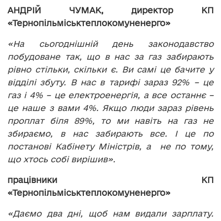
АНДРІЙ ЧУМАК,
директор КП
«Тернопільміськтеплокомуненерго»
«На сьогоднішній день законодавство
побудоване так, що в нас за газ забирають
рівно стільки, скільки є. Ви самі це бачите у
відділі збуту. В нас в тарифі зараз 92% – це
газ і 4% – це електроенергія, а все останнє –
це наше з вами 4%. Якщо люди зараз рівень
проплат біля 89%, то ми навіть на газ не
збираємо, в нас забирають все. І це по
постанові Кабінету Міністрів, а не по тому,
що хтось собі вирішив».
працівники
КП
«Тернопільміськтеплокомуненерго»
«Даємо два дні, щоб нам видали зарплату.