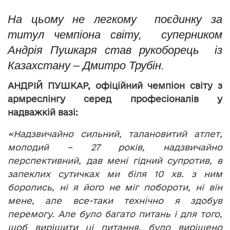
На цьому не легкому поєдинку за
титул чемпіона світу, суперником
Андрія Пушкаря став рукоборець із
Казахстану – Дмитро Трубін.
АНДРІЙ ПУШКАР, офіційний чемпіон світу з
армреслінгу серед професіоналів у
надважкій вазі:
«Надзвичайно сильний, талановитий атлет,
молодий – 27 років, надзвичайно
перспективний, дав мені гідний супротив, в
запеклих сутичках ми біля 10 хв. з ним
боролись, ні я його не міг побороти, ні він
мене, але все-таки технічно я здобув
перемогу. Але було багато питань і для того,
щоб вирішити ці питання, було вирішено