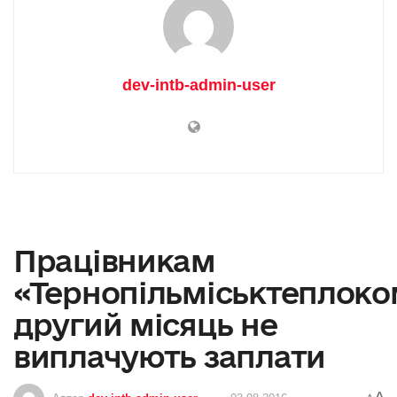
dev-intb-admin-user
Працівникам
«Тернопільміськтеплок
другий місяць не
виплачують заплати