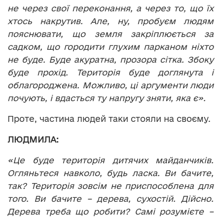
не через свої переконання, а через то, що їх
хтось накрутив. Але, ну, пробуєм людям
пояснювати, що земля закріплюється за
садком, що городити глухим парканом ніхто
не буде. Буде акуратна, прозора сітка. Збоку
буде прохід. Територія буде доглянута і
облагороджена. Можливо, ці аргументи люди
почують, і вдасться ту напругу зняти, яка є».
Проте, частина людей таки стояли на своєму.
ЛЮДМИЛА:
«Це буде територія дитячих майданчиків.
Огляньтеся навколо, будь ласка. Ви бачите,
так? Територія зовсім не приспособлена для
того. Ви бачите – дерева, сухостій. Дійсно.
Дерева треба що робити? Самі розумієте –