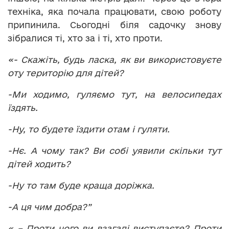
техніка, яка почала працювати, свою роботу
припинила. Сьогодні біля садочку знову
зібралися ті, хто за і ті, хто проти.
«- Скажіть, будь ласка, як ви використовуєте
оту територію для дітей?
-Ми ходимо, гуляємо тут, на велосипедах
їздять.
-Ну, то будете їздити отам і гуляти.
-Нє. А чому так? Ви собі уявили скільки тут
дітей ходить?
-Ну то там буде краща доріжка.
-А ця чим добра?”
« – Проти чого ви взагалі виступаєте? Проти