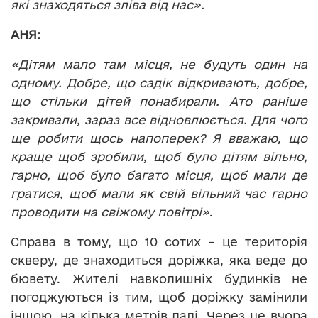
які знаходяться зліва від нас».
АНЯ:
«Дітям мало там місця, не будуть один на
одному. Добре, що садік відкривають, добре,
що стільки дітей понабирали. Ато раніше
закривали, зараз все відновлюється. Для чого
ще робити щось напоперек? Я вважаю, що
краще щоб зробили, щоб було дітям вільно,
гарно, щоб було багато місця, щоб мали де
гратися, щоб мали як свій вільний час гарно
проводити на свіжому повітрі»
.
Справа в тому, що 10 сотих – це територія
скверу, де знаходиться доріжка, яка веде до
бювету. Жителі навколишніх будинків не
погоджуються із тим, щоб доріжку замінили
іншою, на кілька метрів далі. Через це вчора