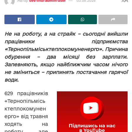
A
Автор
dev-intb-admin-user
03.08.2016
A
Не на роботу, а на страйк – сьогодні вийшли
працівники підприємства
«Тернопільміськтеплокомуненерго». Причина
обурення – два місяці без зарплати.
Запевняють, якщо найближчим часом нічого
не зміниться – припинять постачання гарячої
води.
629 працівників
«Тернопільмісь
ктеплокомунен
ерго» від травня
ходять на
роботу, але