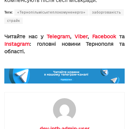
компенсують після сесії міськради.
Теги:
«Тернопільміськтеплокомуненерго»
заборгованість
страйк
Читайте нас у
Telegram
,
Viber
,
Facebook
та
Instagram
: головні новини Тернополя та
області.
dev-intb-admin-user