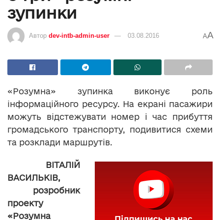
зупинки
A
Автор
dev-intb-admin-user
03.08.2016
A
«Розумна» зупинка виконує роль
інформаційного ресурсу. На екрані пасажири
можуть відстежувати номер і час прибуття
громадського транспорту, подивитися схеми
та розклади маршрутів.
ВІТАЛІЙ
ВАСИЛЬКІВ,
розробник
проекту
«Розумна