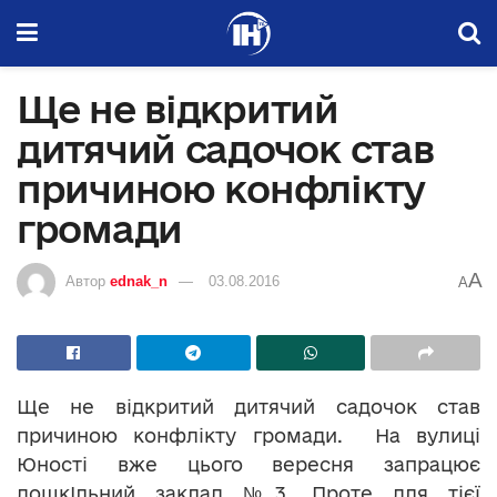
Ще не відкритий
дитячий садочок став
причиною конфлікту
громади
A
Автор
ednak_n
03.08.2016
A
Ще не відкритий дитячий садочок став
причиною конфлікту громади. На вулиці
Юності вже цього вересня запрацює
дошкІльний заклад №3. Проте для тієї