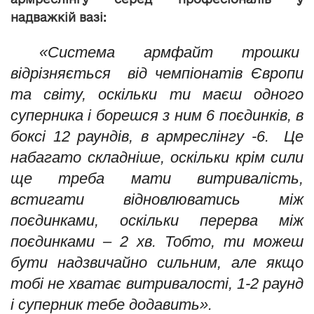
надважкій вазі:
«Система армфайт трошки
відрізняється від чемпіонатів Європи
та світу, оскільки ти маєш одного
суперника і борешся з ним 6 поєдинків, в
боксі 12 раундів, в армреслінгу -6. Це
набагато складніше, оскільки крім сили
ще треба мати витривалість,
встигати відновлюватись між
поєдинками, оскільки перерва між
поєдинками – 2 хв. Тобто, ти можеш
бути надзвичайно сильним, але якщо
тобі не хватає витривалості, 1-2 раунд
і суперник тебе додавить».