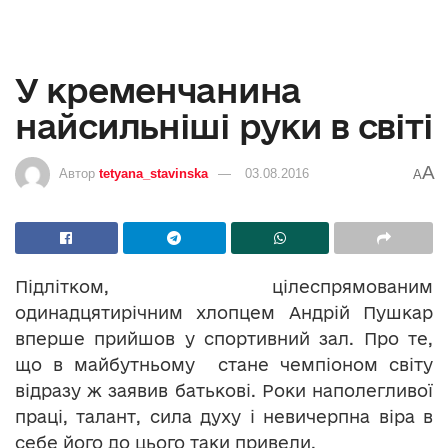
У кременчанина
найсильніші руки в світі
A
Автор
tetyana_stavinska
03.08.2016
A
Підлітком, цілеспрямованим
одинадцятирічним хлопцем Андрій Пушкар
вперше прийшов у спортивний зал. Про те,
що в майбутньому стане чемпіоном світу
відразу ж заявив батькові. Роки наполегливої
праці, талант, сила духу і невичерпна віра в
себе його до цього таки привели.