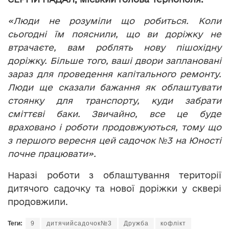
«Люди не розуміли що робиться. Коли
сьогодні їм пояснили, що ви доріжку не
втрачаєте, вам роблять нову пішохідну
доріжку. Більше того, ваші двори заплановані
зараз для проведення капітального ремонту.
Люди ще сказали бажання як облаштувати
стоянку для транспорту, куди забрати
сміттєві баки. Звичайно, все це буде
враховано і роботи продовжуються, тому що
з першого вересня цей садочок №3 на Юності
почне працювати».
Наразі роботи з облаштування території
дитячого садочку та нової доріжки у сквері
продовжили.
Теги:
9
дитячийсадочок№3
Дружба
кофлікт